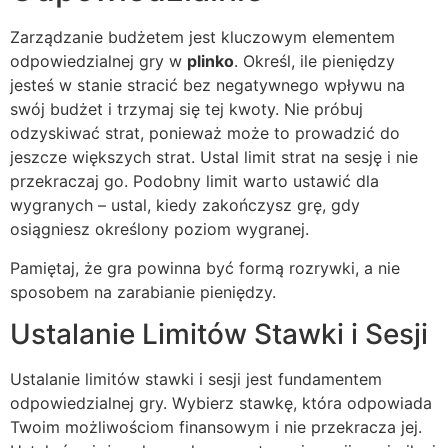
Zarządzanie budżetem jest kluczowym elementem
odpowiedzialnej gry w
plinko
. Określ, ile pieniędzy
jesteś w stanie stracić bez negatywnego wpływu na
swój budżet i trzymaj się tej kwoty. Nie próbuj
odzyskiwać strat, ponieważ może to prowadzić do
jeszcze większych strat. Ustal limit strat na sesję i nie
przekraczaj go. Podobny limit warto ustawić dla
wygranych – ustal, kiedy zakończysz grę, gdy
osiągniesz określony poziom wygranej.
Pamiętaj, że gra powinna być formą rozrywki, a nie
sposobem na zarabianie pieniędzy.
Ustalanie Limitów Stawki i Sesji
Ustalanie limitów stawki i sesji jest fundamentem
odpowiedzialnej gry. Wybierz stawkę, która odpowiada
Twoim możliwościom finansowym i nie przekracza jej.