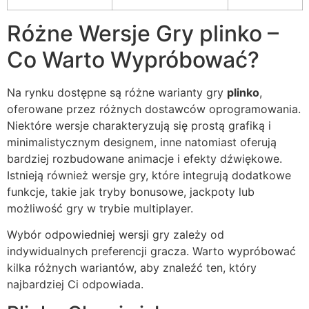
Różne Wersje Gry plinko –
Co Warto Wypróbować?
Na rynku dostępne są różne warianty gry
plinko
,
oferowane przez różnych dostawców oprogramowania.
Niektóre wersje charakteryzują się prostą grafiką i
minimalistycznym designem, inne natomiast oferują
bardziej rozbudowane animacje i efekty dźwiękowe.
Istnieją również wersje gry, które integrują dodatkowe
funkcje, takie jak tryby bonusowe, jackpoty lub
możliwość gry w trybie multiplayer.
Wybór odpowiedniej wersji gry zależy od
indywidualnych preferencji gracza. Warto wypróbować
kilka różnych wariantów, aby znaleźć ten, który
najbardziej Ci odpowiada.