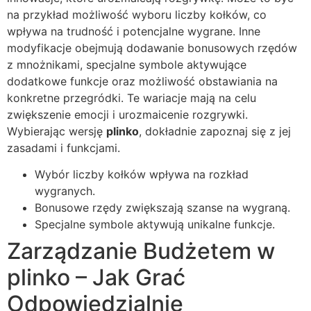
na przykład możliwość wyboru liczby kołków, co
wpływa na trudność i potencjalne wygrane. Inne
modyfikacje obejmują dodawanie bonusowych rzędów
z mnożnikami, specjalne symbole aktywujące
dodatkowe funkcje oraz możliwość obstawiania na
konkretne przegródki. Te wariacje mają na celu
zwiększenie emocji i urozmaicenie rozgrywki.
Wybierając wersję
plinko
, dokładnie zapoznaj się z jej
zasadami i funkcjami.
Wybór liczby kołków wpływa na rozkład
wygranych.
Bonusowe rzędy zwiększają szanse na wygraną.
Specjalne symbole aktywują unikalne funkcje.
Zarządzanie Budżetem w
plinko – Jak Grać
Odpowiedzialnie