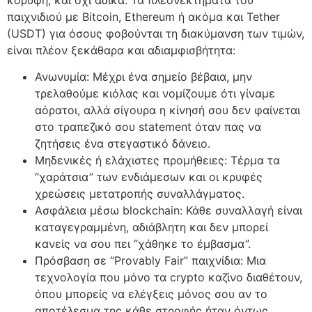
παιχνιδιού με Bitcoin, Ethereum ή ακόμα και Tether
(USDT) για όσους φοβούνται τη διακύμανση των τιμών,
είναι πλέον ξεκάθαρα και αδιαμφισβήτητα:
Ανωνυμία: Μέχρι ένα σημείο βέβαια, μην
τρελαθούμε κιόλας και νομίζουμε ότι γίναμε
αόρατοι, αλλά σίγουρα η κίνησή σου δεν φαίνεται
στο τραπεζικό σου statement όταν πας να
ζητήσεις ένα στεγαστικό δάνειο.
Μηδενικές ή ελάχιστες προμήθειες: Τέρμα τα
“χαράτσια” των ενδιάμεσων και οι κρυφές
χρεώσεις μετατροπής συναλλάγματος.
Ασφάλεια μέσω blockchain: Κάθε συναλλαγή είναι
καταγεγραμμένη, αδιάβλητη και δεν μπορεί
κανείς να σου πει “χάθηκε το έμβασμα”.
Πρόσβαση σε “Provably Fair” παιχνίδια: Μια
τεχνολογία που μόνο τα crypto καζίνο διαθέτουν,
όπου μπορείς να ελέγξεις μόνος σου αν το
αποτέλεσμα της κάθε στροφής ήταν όντως