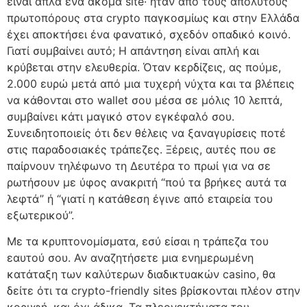
είναι απλά ένα ακόμα site· ήταν από τους απόλυτους
πρωτοπόρους στα crypto παγκοσμίως και στην Ελλάδα
έχει αποκτήσει ένα φανατικό, σχεδόν οπαδικό κοινό.
Γιατί συμβαίνει αυτό; Η απάντηση είναι απλή και
κρύβεται στην ελευθερία. Όταν κερδίζεις, ας πούμε,
2.000 ευρώ μετά από μια τυχερή νύχτα και τα βλέπεις
να κάθονται στο wallet σου μέσα σε μόλις 10 λεπτά,
συμβαίνει κάτι μαγικό στον εγκέφαλό σου.
Συνειδητοποιείς ότι δεν θέλεις να ξαναγυρίσεις ποτέ
στις παραδοσιακές τράπεζες. Ξέρεις, αυτές που σε
παίρνουν τηλέφωνο τη Δευτέρα το πρωί για να σε
ρωτήσουν με ύφος ανακριτή “πού τα βρήκες αυτά τα
λεφτά” ή “γιατί η κατάθεση έγινε από εταιρεία του
εξωτερικού”.
Με τα κρυπτονομίσματα, εσύ είσαι η τράπεζα του
εαυτού σου. Αν αναζητήσετε μια ενημερωμένη
κατάταξη των καλύτερων διαδικτυακών casino, θα
δείτε ότι τα crypto-friendly sites βρίσκονται πλέον στην
κορυφή, και όχι άδικα. Τα πλεονεκτήματα του