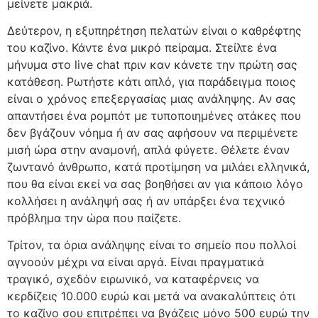
μείνετε μακριά.
Δεύτερον, η εξυπηρέτηση πελατών είναι ο καθρέφτης
του καζίνο. Κάντε ένα μικρό πείραμα. Στείλτε ένα
μήνυμα στο live chat πριν καν κάνετε την πρώτη σας
κατάθεση. Ρωτήστε κάτι απλό, για παράδειγμα ποιος
είναι ο χρόνος επεξεργασίας μιας ανάληψης. Αν σας
απαντήσει ένα ρομπότ με τυποποιημένες ατάκες που
δεν βγάζουν νόημα ή αν σας αφήσουν να περιμένετε
μισή ώρα στην αναμονή, απλά φύγετε. Θέλετε έναν
ζωντανό άνθρωπο, κατά προτίμηση να μιλάει ελληνικά,
που θα είναι εκεί να σας βοηθήσει αν για κάποιο λόγο
κολλήσει η ανάληψή σας ή αν υπάρξει ένα τεχνικό
πρόβλημα την ώρα που παίζετε.
Τρίτον, τα όρια ανάληψης είναι το σημείο που πολλοί
αγνοούν μέχρι να είναι αργά. Είναι πραγματικά
τραγικό, σχεδόν ειρωνικό, να καταφέρνεις να
κερδίζεις 10.000 ευρώ και μετά να ανακαλύπτεις ότι
το καζίνο σου επιτρέπει να βγάζεις μόνο 500 ευρώ την