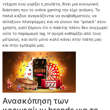
ντέρμπι ενώ γυρίζει η ρουλέτα, δίνει μια κοινωνική
διάσταση που το online gaming την είχε ανάγκη. Τα
παλιά καζίνο αναγκάζονται να αναβαθμιστούν, να
αλλάξουν πλατφόρμες και να γίνουν πιο “φιλικά” στον
χρήστη, γιατί ξέρουν ότι ο παίκτης πλέον δεν συγχωρεί
ούτε το παραμικρό lag. Η αγορά καθαρίζει από τους
μέτριους, και αυτό μόνο καλό κάνει στην τσέπη μας
και στην εμπειρία μας.
Ανασκόπηση των