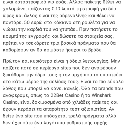
είναι καταστροφικό για εσάς. Άλλος παίκτης θέλει να
χαλαρώνει παίζοντας 0.10 λεπτά τη στροφή για δύο
ώρες και άλλος είναι της αδρεναλίνης και θέλει να
ποντάρει 50 ευρώ στο κόκκινο στη ρουλέτα για να
νιώσει την καρδιά του να χτυπάει. Πριν πατήσετε το
κουμπί της εγγραφής και δώσετε τα στοιχεία σας,
πρέπει να τσεκάρετε τρία βασικά πράγματα που θα
καθορίσουν αν θα κοιμάστε ήσυχοι το βράδυ.
Πρώτον και κυριότερο είναι η άδεια λειτουργίας. Μην
παίζετε ποτέ σε περίεργα sites που δεν αναφέρουν
ξεκάθαρα την έδρα τους ή την αρχή που τα εποπτεύει
στο κάτω μέρος της σελίδας τους. Είναι το πιο εύκολο
λάθος που μπορεί να κάνει κανείς. Όλα τα brands που
αναφέραμε, όπως το 22Bet Casino ή το Winshark
Casino, είναι δοκιμασμένα από χιλιάδες παίκτες και
έχουν περάσει τα απαραίτητα τεστ αξιοπιστίας. Αν
δείτε ένα site που υπόσχεται τρελά πράγματα αλλά
δεν έχει ούτε ένα λογότυπο ρυθμιστικής αρχής,