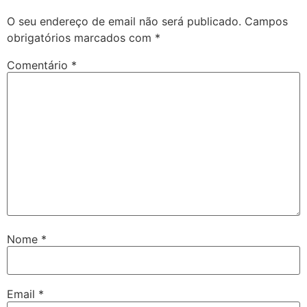
O seu endereço de email não será publicado.
Campos
obrigatórios marcados com
*
Comentário
*
Nome
*
Email
*