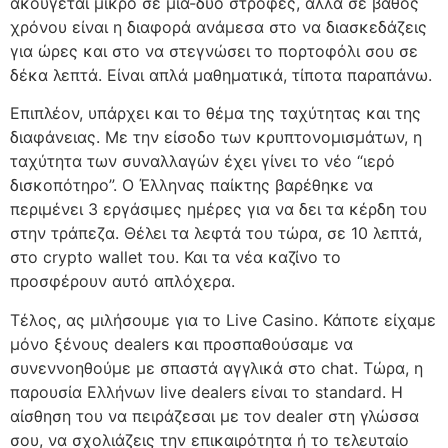
ακούγεται μικρό σε μια-δυο στροφές, αλλά σε βάθος
χρόνου είναι η διαφορά ανάμεσα στο να διασκεδάζεις
για ώρες και στο να στεγνώσει το πορτοφόλι σου σε
δέκα λεπτά. Είναι απλά μαθηματικά, τίποτα παραπάνω.
Επιπλέον, υπάρχει και το θέμα της ταχύτητας και της
διαφάνειας. Με την είσοδο των κρυπτονομισμάτων, η
ταχύτητα των συναλλαγών έχει γίνει το νέο “ιερό
δισκοπότηρο”. Ο Έλληνας παίκτης βαρέθηκε να
περιμένει 3 εργάσιμες ημέρες για να δει τα κέρδη του
στην τράπεζα. Θέλει τα λεφτά του τώρα, σε 10 λεπτά,
στο crypto wallet του. Και τα νέα καζίνο το
προσφέρουν αυτό απλόχερα.
Τέλος, ας μιλήσουμε για το Live Casino. Κάποτε είχαμε
μόνο ξένους dealers και προσπαθούσαμε να
συνεννοηθούμε με σπαστά αγγλικά στο chat. Τώρα, η
παρουσία Ελλήνων live dealers είναι το standard. Η
αίσθηση του να πειράζεσαι με τον dealer στη γλώσσα
σου, να σχολιάζεις την επικαιρότητα ή το τελευταίο