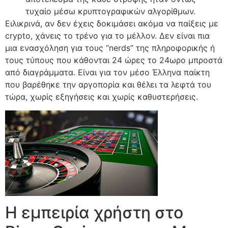
τυχαίο μέσω κρυπτογραφικών αλγορίθμων.
Ειλικρινά, αν δεν έχεις δοκιμάσει ακόμα να παίξεις με
crypto, χάνεις το τρένο για το μέλλον. Δεν είναι πια
μια ενασχόληση για τους “nerds” της πληροφορικής ή
τους τύπους που κάθονται 24 ώρες το 24ωρο μπροστά
από διαγράμματα. Είναι για τον μέσο Έλληνα παίκτη
που βαρέθηκε την αργοπορία και θέλει τα λεφτά του
τώρα, χωρίς εξηγήσεις και χωρίς καθυστερήσεις.
Η εμπειρία χρήστη στο