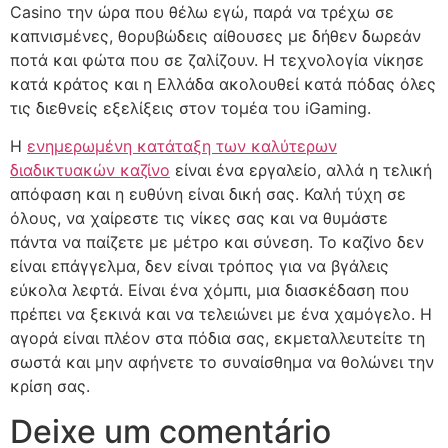
Casino την ώρα που θέλω εγώ, παρά να τρέχω σε
καπνισμένες, θορυβώδεις αίθουσες με δήθεν δωρεάν
ποτά και φώτα που σε ζαλίζουν. Η τεχνολογία νίκησε
κατά κράτος και η Ελλάδα ακολουθεί κατά πόδας όλες
τις διεθνείς εξελίξεις στον τομέα του iGaming.
Η
ενημερωμένη κατάταξη των καλύτερων
διαδικτυακών καζίνο
είναι ένα εργαλείο, αλλά η τελική
απόφαση και η ευθύνη είναι δική σας. Καλή τύχη σε
όλους, να χαίρεστε τις νίκες σας και να θυμάστε
πάντα να παίζετε με μέτρο και σύνεση. Το καζίνο δεν
είναι επάγγελμα, δεν είναι τρόπος για να βγάλεις
εύκολα λεφτά. Είναι ένα χόμπι, μια διασκέδαση που
πρέπει να ξεκινά και να τελειώνει με ένα χαμόγελο. Η
αγορά είναι πλέον στα πόδια σας, εκμεταλλευτείτε τη
σωστά και μην αφήνετε το συναίσθημα να θολώνει την
κρίση σας.
Deixe um comentário