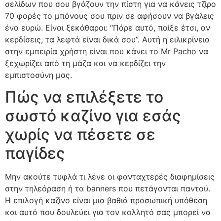
σελίδων που σου βγάζουν την πίστη για να κάνεις τζίρο
70 φορές το μπόνους σου πριν σε αφήσουν να βγάλεις
ένα ευρώ. Είναι ξεκάθαροι: “Πάρε αυτό, παίξε έτσι, αν
κερδίσεις, τα λεφτά είναι δικά σου”. Αυτή η ειλικρίνεια
στην εμπειρία χρήστη είναι που κάνει το Mr Pacho να
ξεχωρίζει από τη μάζα και να κερδίζει την
εμπιστοσύνη μας.
Πώς να επιλέξετε το
σωστό καζίνο για εσάς
χωρίς να πέσετε σε
παγίδες
Μην ακούτε τυφλά τι λένε οι φανταχτερές διαφημίσεις
στην τηλεόραση ή τα banners που πετάγονται παντού.
Η επιλογή καζίνο είναι μια βαθιά προσωπική υπόθεση
και αυτό που δουλεύει για τον κολλητό σας μπορεί να