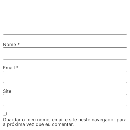
Nome
*
Email
*
Site
Guardar o meu nome, email e site neste navegador para
a próxima vez que eu comentar.