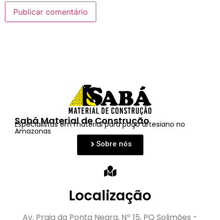
Sabá Material de Construção
Especialistas em material para poço artesiano no
Amazonas
Sobre nós
Localização
Av. Praia da Ponta Negra, Nº 15, PQ Solimões -