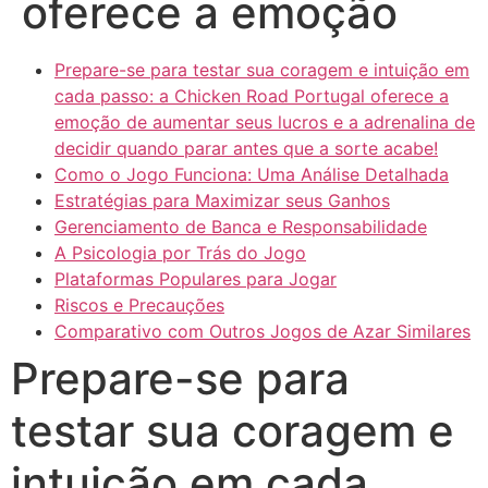
oferece a emoção
Prepare-se para testar sua coragem e intuição em
cada passo: a Chicken Road Portugal oferece a
emoção de aumentar seus lucros e a adrenalina de
decidir quando parar antes que a sorte acabe!
Como o Jogo Funciona: Uma Análise Detalhada
Estratégias para Maximizar seus Ganhos
Gerenciamento de Banca e Responsabilidade
A Psicologia por Trás do Jogo
Plataformas Populares para Jogar
Riscos e Precauções
Comparativo com Outros Jogos de Azar Similares
Prepare-se para
testar sua coragem e
intuição em cada