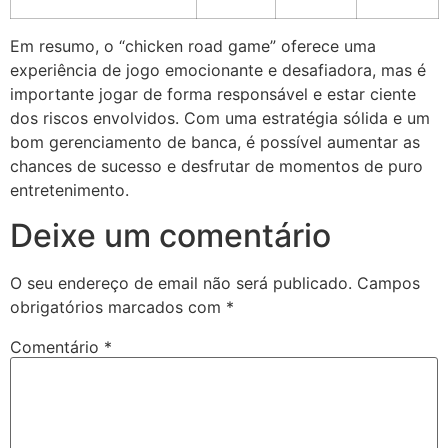
Em resumo, o “chicken road game” oferece uma
experiência de jogo emocionante e desafiadora, mas é
importante jogar de forma responsável e estar ciente
dos riscos envolvidos. Com uma estratégia sólida e um
bom gerenciamento de banca, é possível aumentar as
chances de sucesso e desfrutar de momentos de puro
entretenimento.
Deixe um comentário
O seu endereço de email não será publicado.
Campos
obrigatórios marcados com
*
Comentário
*