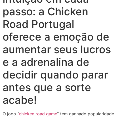
passo: a Chicken
Road Portugal
oferece a emoção de
aumentar seus lucros
e a adrenalina de
decidir quando parar
antes que a sorte
acabe!
O jogo “
chicken road game
” tem ganhado popularidade