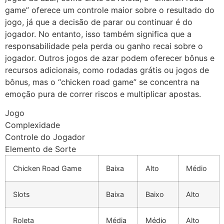
game” oferece um controle maior sobre o resultado do
jogo, já que a decisão de parar ou continuar é do
jogador. No entanto, isso também significa que a
responsabilidade pela perda ou ganho recai sobre o
jogador. Outros jogos de azar podem oferecer bônus e
recursos adicionais, como rodadas grátis ou jogos de
bônus, mas o “chicken road game” se concentra na
emoção pura de correr riscos e multiplicar apostas.
Jogo
Complexidade
Controle do Jogador
Elemento de Sorte
Chicken Road Game
Baixa
Alto
Médio
Slots
Baixa
Baixo
Alto
Roleta
Média
Médio
Alto