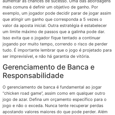
aumentar as chances de sucesso. Uma das abordagens
mais comuns é definir um objetivo de ganho. Por
exemplo, um jogador pode decidir parar de jogar assim
que atingir um ganho que corresponda a 5 vezes o
valor da aposta inicial. Outra estratégia é estabelecer
um limite máximo de passos que a galinha pode dar.
Isso evita que o jogador fique tentado a continuar
jogando por muito tempo, correndo o risco de perder
tudo. É importante lembrar que o jogo é projetado para
ser imprevisível, e não há garantia de vitória.
Gerenciamento de Banca e
Responsabilidade
O gerenciamento de banca é fundamental ao jogar
“chicken road game”, assim como em qualquer outro
jogo de azar. Defina um orçamento específico para o
jogo e não o exceda. Nunca tente recuperar perdas
apostando valores maiores do que pode perder. Além