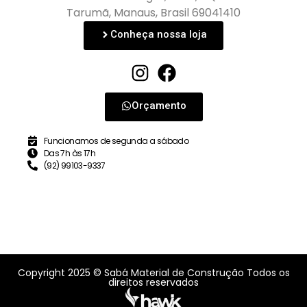
Tarumã, Manaus, Brasil 69041410
Conheça nossa loja
Orçamento
Funcionamos de segunda a sábado
Das 7h às 17h
(92) 99103-9337
Copyright 2025 © Sabá Material de Construção Todos os
direitos reservados