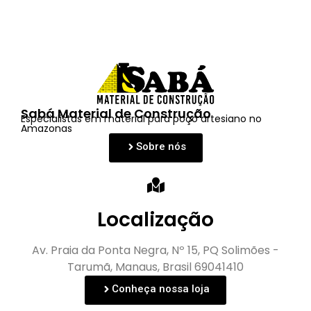
Sabá Material de Construção
Especialistas em material para poço artesiano no
Amazonas
Sobre nós
Localização
Av. Praia da Ponta Negra, Nº 15, PQ Solimões -
Tarumã, Manaus, Brasil 69041410
Conheça nossa loja