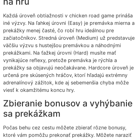
na hru
Každá úroveň obtiažnosti v chicken road game prináša
iné výzvy. Na ľahkej úrovni (Easy) je premávka mierna a
prekážky menej časté, čo robí hru ideálnou pre
začiatočníkov. Stredná úroveň (Medium) už predstavuje
väčšiu výzvu s hustejšou premávkou a náhodnými
prekážkami. Na ťažkej úrovni (Hard) musíte mať
vynikajúce reflexy, pretože premávka je rýchla a
prekážky sa objavujú neočakávane. Hardcore úroveň je
určená pre skúsených hráčov, ktorí hľadajú extrémny
adrenalínový zážitok, kde aj sebemenšia chyba môže
viesť k okamžitému koncu hry.
Zbieranie bonusov a vyhýbanie
sa prekážkam
Počas behu cez cestu môžete zbierať rôzne bonusy,
ktoré vám pomôžu prekonať prekážky. Môžete naraziť