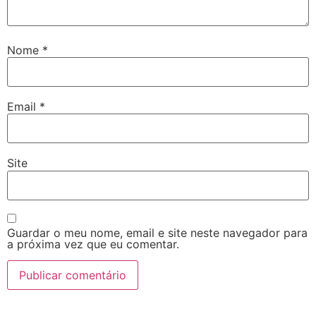
Nome
*
Email
*
Site
Guardar o meu nome, email e site neste navegador para
a próxima vez que eu comentar.