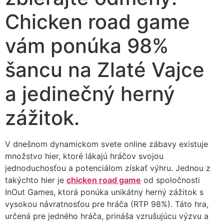
Chicken road game
vám ponúka 98%
šancu na Zlaté Vajce
a jedinečný herný
zážitok.
V dnešnom dynamickom svete online zábavy existuje
množstvo hier, ktoré lákajú hráčov svojou
jednoduchosťou a potenciálom získať výhru. Jednou z
takýchto hier je
chicken road game
od spoločnosti
InOut Games, ktorá ponúka unikátny herný zážitok s
vysokou návratnosťou pre hráča (RTP 98%). Táto hra,
určená pre jedného hráča, prináša vzrušujúcu výzvu a