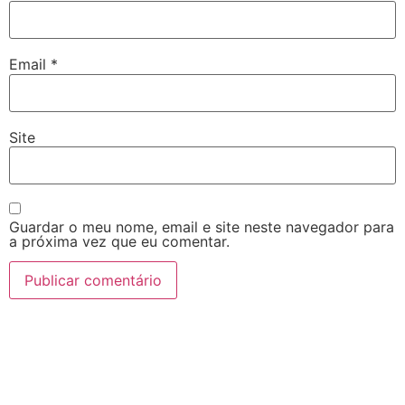
Email
*
Site
Guardar o meu nome, email e site neste navegador para
a próxima vez que eu comentar.