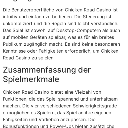
Die Benutzeroberfläche von Chicken Road Casino ist
intuitiv und einfach zu bedienen. Die Steuerung ist
unkompliziert und die Regeln sind leicht verständlich.
Das Spiel ist sowohl auf Desktop-Computern als auch
auf mobilen Geräten spielbar, was es für ein breites
Publikum zugänglich macht. Es sind keine besonderen
Kenntnisse oder Fähigkeiten erforderlich, um Chicken
Road Casino zu spielen.
Zusammenfassung der
Spielmerkmale
Chicken Road Casino bietet eine Vielzahl von
Funktionen, die das Spiel spannend und unterhaltsam
machen. Die vier verschiedenen Schwierigkeitsgrade
ermöglichen es Spielern, das Spiel an ihre eigenen
Fähigkeiten und Vorlieben anzupassen. Die
Bonusfunktionen und Power-Ups bieten zusätzliche