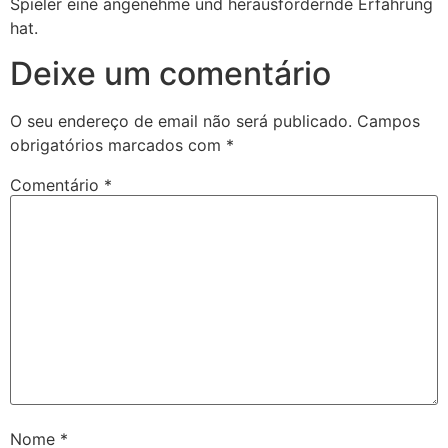
Spieler eine angenehme und herausfordernde Erfahrung
hat.
Deixe um comentário
O seu endereço de email não será publicado.
Campos
obrigatórios marcados com
*
Comentário
*
Nome
*