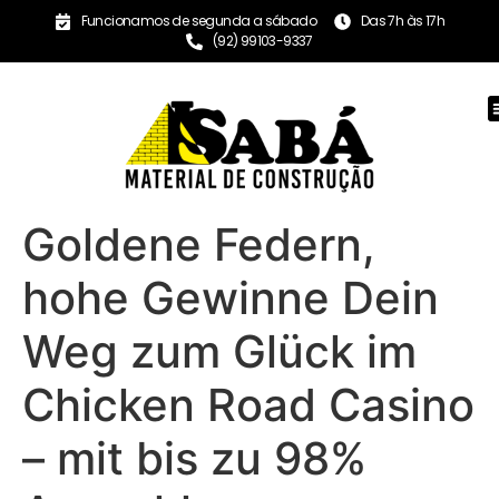
Funcionamos de segunda a sábado
Das 7h às 17h
(92) 99103-9337
Goldene Federn,
hohe Gewinne Dein
Weg zum Glück im
Chicken Road Casino
– mit bis zu 98%