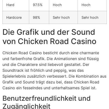
Hard
97.5%
Hoch
Hoch
Hardcore
98%
Sehr hoch
Sehr hoch
Die Grafik und der Sound
von Chicken Road Casino
Chicken Road Casino besticht durch eine charmante
und farbenfrohe Grafik. Die Animationen sind flüssig
und die Charaktere sind liebevoll gestaltet. Der
Soundtrack ist fröhlich und peppig, was das
Spielerlebnis zusätzlich verbessert. Die Kombination aus
Grafik und Sound trägt dazu bei, dass Chicken Road
Casino ein fesselndes und unterhaltsames Spiel ist.
Benutzerfreundlichkeit und
Zugänglichkeit