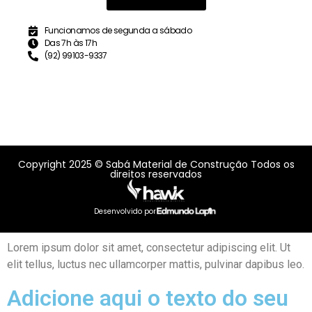
Funcionamos de segunda a sábado
Das 7h às 17h
(92) 99103-9337
Copyright 2025 © Sabá Material de Construção Todos os
direitos reservados
Desenvolvido por
Lorem ipsum dolor sit amet, consectetur adipiscing elit. Ut
elit tellus, luctus nec ullamcorper mattis, pulvinar dapibus leo.
Adicione aqui o texto do seu