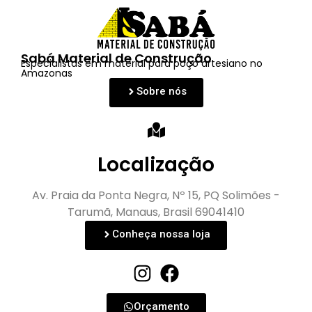
Sabá Material de Construção
Especialistas em material para poço artesiano no
Amazonas
Sobre nós
Localização
Av. Praia da Ponta Negra, Nº 15, PQ Solimões -
Tarumã, Manaus, Brasil 69041410
Conheça nossa loja
Orçamento