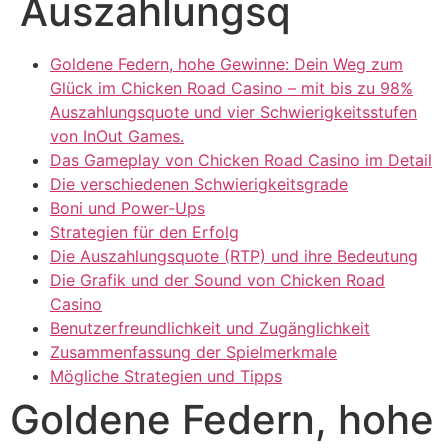
Auszahlungsq
Goldene Federn, hohe Gewinne: Dein Weg zum
Glück im Chicken Road Casino – mit bis zu 98%
Auszahlungsquote und vier Schwierigkeitsstufen
von InOut Games.
Das Gameplay von Chicken Road Casino im Detail
Die verschiedenen Schwierigkeitsgrade
Boni und Power-Ups
Strategien für den Erfolg
Die Auszahlungsquote (RTP) und ihre Bedeutung
Die Grafik und der Sound von Chicken Road
Casino
Benutzerfreundlichkeit und Zugänglichkeit
Zusammenfassung der Spielmerkmale
Mögliche Strategien und Tipps
Goldene Federn, hohe