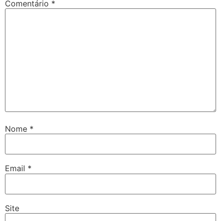
Comentário
*
Nome
*
Email
*
Site