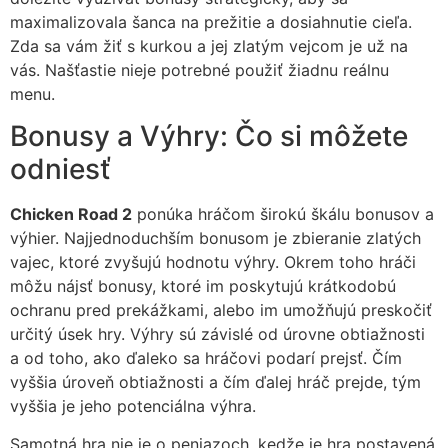
maximalizovala šanca na prežitie a dosiahnutie cieľa.
Zda sa vám žiť s kurkou a jej zlatým vejcom je už na
vás. Našťastie nieje potrebné použiť žiadnu reálnu
menu.
Bonusy a Výhry: Čo si môžete
odniesť
Chicken Road 2
ponúka hráčom širokú škálu bonusov a
výhier. Najjednoduchším bonusom je zbieranie zlatých
vajec, ktoré zvyšujú hodnotu výhry. Okrem toho hráči
môžu nájsť bonusy, ktoré im poskytujú krátkodobú
ochranu pred prekážkami, alebo im umožňujú preskočiť
určitý úsek hry. Výhry sú závislé od úrovne obtiažnosti
a od toho, ako ďaleko sa hráčovi podarí prejsť. Čím
vyššia úroveň obtiažnosti a čím ďalej hráč prejde, tým
vyššia je jeho potenciálna výhra.
Samotná hra nie je o peniazoch, kedže je hra postavená