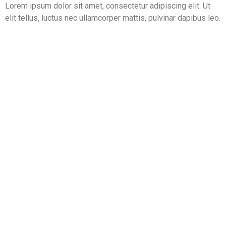
Lorem ipsum dolor sit amet, consectetur adipiscing elit. Ut
elit tellus, luctus nec ullamcorper mattis, pulvinar dapibus leo.