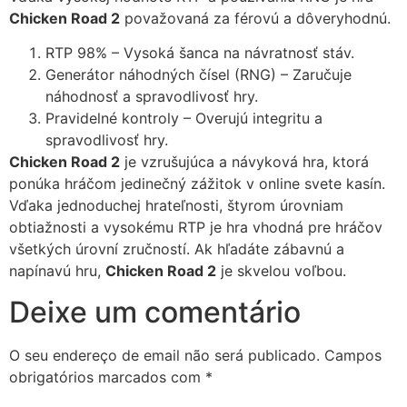
Chicken Road 2
považovaná za férovú a dôveryhodnú.
RTP 98% – Vysoká šanca na návratnosť stáv.
Generátor náhodných čísel (RNG) – Zaručuje
náhodnosť a spravodlivosť hry.
Pravidelné kontroly – Overujú integritu a
spravodlivosť hry.
Chicken Road 2
je vzrušujúca a návyková hra, ktorá
ponúka hráčom jedinečný zážitok v online svete kasín.
Vďaka jednoduchej hrateľnosti, štyrom úrovniam
obtiažnosti a vysokému RTP je hra vhodná pre hráčov
všetkých úrovní zručností. Ak hľadáte zábavnú a
napínavú hru,
Chicken Road 2
je skvelou voľbou.
Deixe um comentário
O seu endereço de email não será publicado.
Campos
obrigatórios marcados com
*