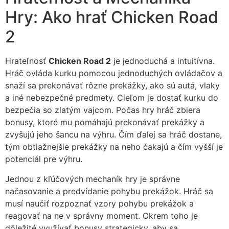
Hry: Ako hrať Chicken Road
2
Hrateľnosť
Chicken Road 2
je jednoduchá a intuitívna.
Hráč ovláda kurku pomocou jednoduchých ovládačov a
snaží sa prekonávať rôzne prekážky, ako sú autá, vlaky
a iné nebezpečné predmety. Cieľom je dostať kurku do
bezpečia so zlatým vajcom. Počas hry hráč zbiera
bonusy, ktoré mu pomáhajú prekonávať prekážky a
zvyšujú jeho šancu na výhru. Čím ďalej sa hráč dostane,
tým obtiažnejšie prekážky na neho čakajú a čím vyšší je
potenciál pre výhru.
Jednou z kľúčových mechaník hry je správne
načasovanie a predvídanie pohybu prekážok. Hráč sa
musí naučiť rozpoznať vzory pohybu prekážok a
reagovať na ne v správny moment. Okrem toho je
dôležité využívať bonusy strategicky, aby sa