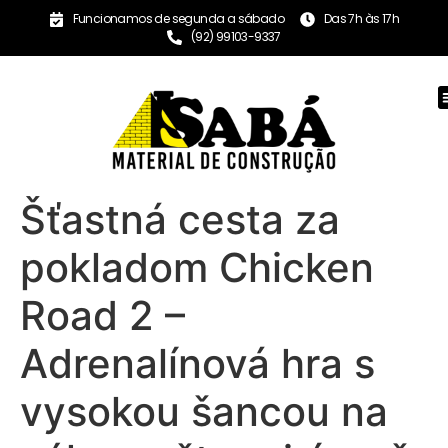
Funcionamos de segunda a sábado
Das 7h às 17h
(92) 99103-9337
Šťastná cesta za
pokladom Chicken
Road 2 –
Adrenalínová hra s
vysokou šancou na