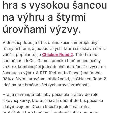
hra s vysokou šancou
na výhru a štyrmi
úrovňami výzvy.
V dnešnej dobe je trh s online kasínami preplnený
rôznymi hrami, a jednou z tých, ktorá si získava čoraz
väčšiu popularitu, je
Chicken Road 2
. Táto hra od
spoločnosti InOut Games ponúka hráčom jedinečný
zážitok kombinujúci jednoduchú hrateľnosť s vysokou
šancou na výhru. S RTP (Return to Player) na úrovni
98% a štyrmi úrovňami obtiažnosti, je Chicken Road 2
ideálna pre hráčov všetkých úrovní zručností.
Hra je navrhnutá tak, aby posunula hráčov do role
šikovnej kurky, ktorá sa snaží dostať do bezpečia so
zlatým vajcom. Cesta k cieľu je plná nástrah a
prekážok, ktoré hráč musí prekonávať s pomocou