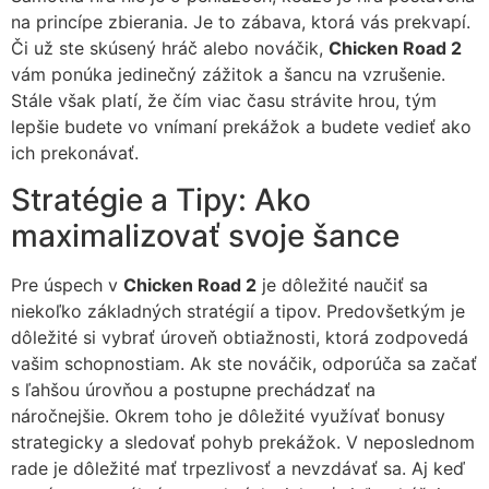
na princípe zbierania. Je to zábava, ktorá vás prekvapí.
Či už ste skúsený hráč alebo nováčik,
Chicken Road 2
vám ponúka jedinečný zážitok a šancu na vzrušenie.
Stále však platí, že čím viac času strávite hrou, tým
lepšie budete vo vnímaní prekážok a budete vedieť ako
ich prekonávať.
Stratégie a Tipy: Ako
maximalizovať svoje šance
Pre úspech v
Chicken Road 2
je dôležité naučiť sa
niekoľko základných stratégií a tipov. Predovšetkým je
dôležité si vybrať úroveň obtiažnosti, ktorá zodpovedá
vašim schopnostiam. Ak ste nováčik, odporúča sa začať
s ľahšou úrovňou a postupne prechádzať na
náročnejšie. Okrem toho je dôležité využívať bonusy
strategicky a sledovať pohyb prekážok. V neposlednom
rade je dôležité mať trpezlivosť a nevzdávať sa. Aj keď