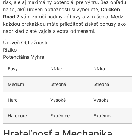
risk, ale aj maximálny potenciál pre výhru. Bez ohľadu
na to, akú úroveň obtiažnosti si vyberiete,
Chicken
Road 2
vám zaručí hodiny zábavy a vzrušenia. Medzi
každou prekážkou máte príležitosť získať bonusy ako
napríklad zlaté vajcia s extra odmenami.
Úroveň Obtiažnosti
Riziko
Potenciálna Výhra
Easy
Nízke
Nízka
Medium
Stredné
Stredná
Hard
Vysoké
Vysoká
Hardcore
Extrémne
Extrémna
Hrateľnosť a Mechanika