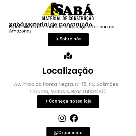
Sabá Material de Construção
Especialistas em material para poço artesiano no
Amazonas
Sobre nós
Localização
Av. Praia da Ponta Negra, Nº 15, PQ Solimões -
Tarumã, Manaus, Brasil 69041410
Conheça nossa loja
Orçamento