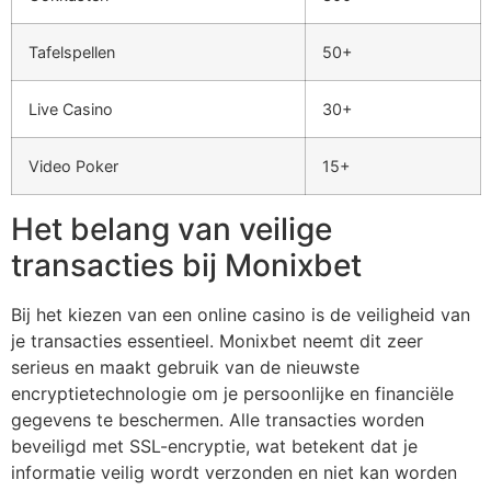
Tafelspellen
50+
Live Casino
30+
Video Poker
15+
Het belang van veilige
transacties bij Monixbet
Bij het kiezen van een online casino is de veiligheid van
je transacties essentieel. Monixbet neemt dit zeer
serieus en maakt gebruik van de nieuwste
encryptietechnologie om je persoonlijke en financiële
gegevens te beschermen. Alle transacties worden
beveiligd met SSL-encryptie, wat betekent dat je
informatie veilig wordt verzonden en niet kan worden