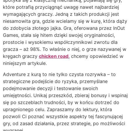
które potrafią przyciągnąć uwagę nawet najbardziej
wymagających graczy. Jedną z takich produkcji jest
niesamowita gra, gdzie wcielamy się w kurę, która dąży
do zdobycia złotego jajka. Gra, oferowana przez InOut
Games, stała się hitem dzięki swojej oryginalności,
prostocie i wysokiemu współczynnikowi zwrotu dla
gracza – aż 98%. To właśnie o niej, o grze nazywanej w
kręgach graczy
chicken road
, chcemy opowiedzieć w
niniejszym artykule.
Adventure z kurą to nie tylko czysta rozrywka – to
strategiczne podejście do ryzyka, przemyślane
podejmowanie decyzji i testowanie swoich
umiejętności. Unikaj przeszkód, zbieraj bonusy i wspinaj
się po szczeblach trudności, by w końcu dotrzeć do
upragnionego celu. Zapraszamy do lektury, która
pozwoli Ci poznać wszystkie aspekty tej fascynującej
gry, od zasad działania, przez strategie, po możliwości
wygranej.