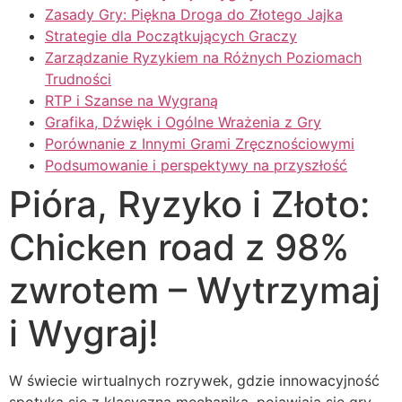
Zasady Gry: Piękna Droga do Złotego Jajka
Strategie dla Początkujących Graczy
Zarządzanie Ryzykiem na Różnych Poziomach
Trudności
RTP i Szanse na Wygraną
Grafika, Dźwięk i Ogólne Wrażenia z Gry
Porównanie z Innymi Grami Zręcznościowymi
Podsumowanie i perspektywy na przyszłość
Pióra, Ryzyko i Złoto:
Chicken road z 98%
zwrotem – Wytrzymaj
i Wygraj!
W świecie wirtualnych rozrywek, gdzie innowacyjność
spotyka się z klasyczną mechaniką, pojawiają się gry,