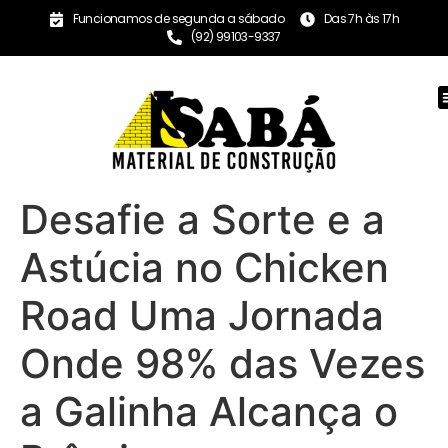
Funcionamos de segunda a sábado
Das 7h às 17h
(92) 99103-9337
Desafie a Sorte e a
Astúcia no Chicken
Road Uma Jornada
Onde 98% das Vezes
a Galinha Alcança o