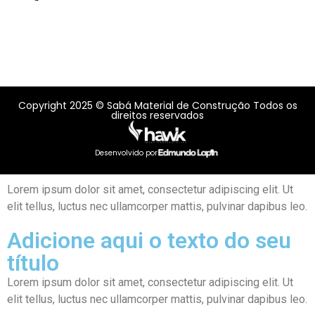
Copyright 2025 © Sabá Material de Construção Todos os
direitos reservados
Desenvolvido por
Lorem ipsum dolor sit amet, consectetur adipiscing elit. Ut
elit tellus, luctus nec ullamcorper mattis, pulvinar dapibus leo.
Adicione aqui o texto do seu
título
Lorem ipsum dolor sit amet, consectetur adipiscing elit. Ut
elit tellus, luctus nec ullamcorper mattis, pulvinar dapibus leo.