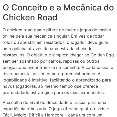
O Conceito e a Mecânica do
Chicken Road
O chicken road game difere de muitos jogos de casino
online pela sua mecânica singular. Em vez de rodar
rolos ou apostar em resultados, o jogador deve guiar
uma galinha através de uma estrada cheia de
obstáculos. O objetivo é simples: chegar ao Golden Egg
sem ser apanhado por carros, raposas ou outros
perigos que encontram-se no caminho. A cada passo, o
risco aumenta, assim como o potencial prémio. A
jogabilidade é intuitiva, facilitando o aprendizado para
novos jogadores, ao mesmo tempo que oferece
profundidade estratégica para os mais experientes.
A escolha do nível de dificuldade é crucial para uma
experiência otimizada. O jogo oferece quatro níveis –
Fácil, Médio, Difícil e Hardcore – cada um com um