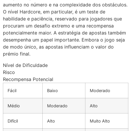
aumento no número e na complexidade dos obstáculos.
O nível Hardcore, em particular, é um teste de
habilidade e paciência, reservado para jogadores que
procuram um desafio extremo e uma recompensa
potencialmente maior. A estratégia de apostas também
desempenha um papel importante. Embora o jogo seja
de modo único, as apostas influenciam o valor do
prémio final.
Nível de Dificuldade
Risco
Recompensa Potencial
Fácil
Baixo
Moderado
Médio
Moderado
Alto
Difícil
Alto
Muito Alto