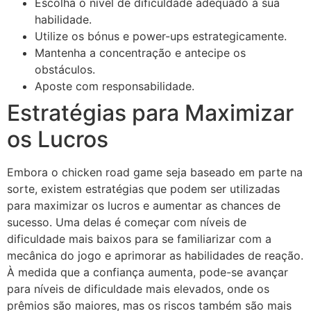
Escolha o nível de dificuldade adequado à sua
habilidade.
Utilize os bónus e power-ups estrategicamente.
Mantenha a concentração e antecipe os
obstáculos.
Aposte com responsabilidade.
Estratégias para Maximizar
os Lucros
Embora o chicken road game seja baseado em parte na
sorte, existem estratégias que podem ser utilizadas
para maximizar os lucros e aumentar as chances de
sucesso. Uma delas é começar com níveis de
dificuldade mais baixos para se familiarizar com a
mecânica do jogo e aprimorar as habilidades de reação.
À medida que a confiança aumenta, pode-se avançar
para níveis de dificuldade mais elevados, onde os
prêmios são maiores, mas os riscos também são mais