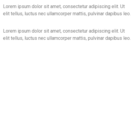
Lorem ipsum dolor sit amet, consectetur adipiscing elit. Ut
elit tellus, luctus nec ullamcorper mattis, pulvinar dapibus leo.
Lorem ipsum dolor sit amet, consectetur adipiscing elit. Ut
elit tellus, luctus nec ullamcorper mattis, pulvinar dapibus leo.