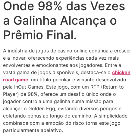
Onde 98% das Vezes
a Galinha Alcança o
Prêmio Final.
A indústria de jogos de casino online continua a crescer
e a inovar, oferecendo experiências cada vez mais
envolventes e emocionantes aos jogadores. Entre a
vasta gama de jogos disponíveis, destaca-se o
chicken
road game
, um título peculiar e viciante desenvolvido
pela InOut Games. Este jogo, com um RTP (Return to
Player) de 98%, oferece um desafio único onde o
jogador controla uma galinha numa missão para
alcançar o Golden Egg, evitando diversos perigos e
coletando bónus ao longo do caminho. A simplicidade
combinada com a emoção do risco torna este jogo
particularmente apelativo.