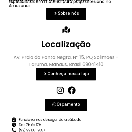
Especialistas em material para poço artesiano no
Amazonas
Sobre nós
Localização
Av. Praia da Ponta Negra, Nº 15, PQ Solimões -
Tarumã, Manaus, Brasil 69041410
Conheça nossa loja
Orçamento
Funcionamos de segunda a sábado
Das 7h às 17h
(92) 99103-9337