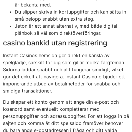
är bekanta med.
Du slipper skriva in kortuppgifter och kan sätta in
små belopp snabbt utan extra steg.
Jeton är ett annat alternativ, med både digital
plånbok så väl som direktöverföringar.
casino bankid utan registrering
Instant Casinos hemsida ger direkt en känsla av
spelglädje, särskilt för dig som gillar mörka färgteman.
Sidorna laddar snabbt och allt fungerar smidigt, vilket
gör det enkelt att navigera. Instant Casino erbjuder ett
imponerande utbud av betalmetoder för snabba och
smidiga transaktioner.
Du skapar ett konto genom att ange din e-post och
lösenord samt eventuellt kompletterar med
personuppgifter och adressuppgifter. För att logga in på
sajten och komma åt ditt spelsaldo framöver behöver
du bara ange e-postadressen i fråga och ditt valda