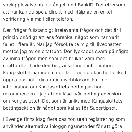
spelupplevelse utan krångel med BankID. Det eftersom
att här kan du spela direkt med hjälp av en enkel
verifiering via mail eller telefon.
Den frågar fullständigt irrelevanta frågor och det är i
princip onödigt att ens försöka, något som har varit
fallet i flera år. När jag försökte ta mig till livechatten
möttes jag av en chattbot. Den lyckades svara på några
av mina frågor, men som det brukar vara med
chattbottar hade den begränsat med information.
Kungaslottet har ingen mobilapp och du kan helt enkelt
öppna casinot i din mobila webbläsare. För mer
information om Kungaslottets bettingsektion
rekommenderar jag att du läser vår bettingrecension
om Kungaslottet. Det som är unikt med Kungaslottets
bettingsektion är något som kallas för Supertipset.
I Sverige finns idag flera casinon utan registrering som
använder alternativa inloggningsmetoder för att göra