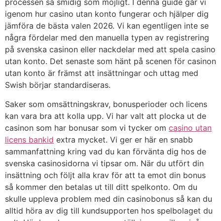
processen så smidig som möjligt. I denna guide går vi
igenom hur casino utan konto fungerar och hjälper dig
jämföra de bästa valen 2026. Vi kan egentligen inte se
några fördelar med den manuella typen av registrering
på svenska casinon eller nackdelar med att spela casino
utan konto. Det senaste som hänt på scenen för casinon
utan konto är främst att insättningar och uttag med
Swish börjar standardiseras.
Saker som omsättningskrav, bonusperioder och licens
kan vara bra att kolla upp. Vi har valt att plocka ut de
casinon som har bonusar som vi tycker om
casino utan
licens bankid
extra mycket. Vi ger er här en snabb
sammanfattning kring vad du kan förvänta dig hos de
svenska casinosidorna vi tipsar om. När du utfört din
insättning och följt alla krav för att ta emot din bonus
så kommer den betalas ut till ditt spelkonto. Om du
skulle uppleva problem med din casinobonus så kan du
alltid höra av dig till kundsupporten hos spelbolaget du