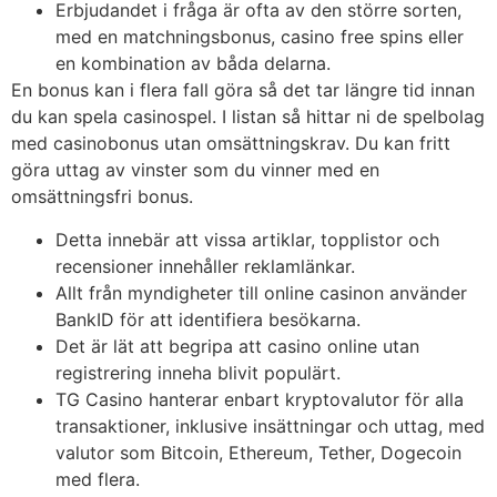
Erbjudandet i fråga är ofta av den större sorten,
med en matchningsbonus, casino free spins eller
en kombination av båda delarna.
En bonus kan i flera fall göra så det tar längre tid innan
du kan spela casinospel. I listan så hittar ni de spelbolag
med casinobonus utan omsättningskrav. Du kan fritt
göra uttag av vinster som du vinner med en
omsättningsfri bonus.
Detta innebär att vissa artiklar, topplistor och
recensioner innehåller reklamlänkar.
Allt från myndigheter till online casinon använder
BankID för att identifiera besökarna.
Det är lät att begripa att casino online utan
registrering inneha blivit populärt.
TG Casino hanterar enbart kryptovalutor för alla
transaktioner, inklusive insättningar och uttag, med
valutor som Bitcoin, Ethereum, Tether, Dogecoin
med flera.