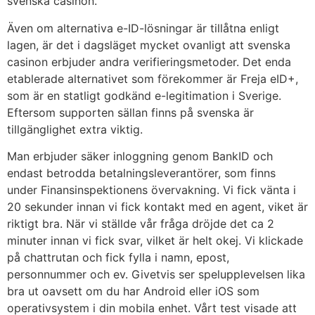
svenska casinon.
Även om alternativa e-ID-lösningar är tillåtna enligt
lagen, är det i dagsläget mycket ovanligt att svenska
casinon erbjuder andra verifieringsmetoder. Det enda
etablerade alternativet som förekommer är Freja eID+,
som är en statligt godkänd e-legitimation i Sverige.
Eftersom supporten sällan finns på svenska är
tillgänglighet extra viktig.
Man erbjuder säker inloggning genom BankID och
endast betrodda betalningsleverantörer, som finns
under Finansinspektionens övervakning. Vi fick vänta i
20 sekunder innan vi fick kontakt med en agent, viket är
riktigt bra. När vi ställde vår fråga dröjde det ca 2
minuter innan vi fick svar, vilket är helt okej. Vi klickade
på chattrutan och fick fylla i namn, epost,
personnummer och ev. Givetvis ser spelupplevelsen lika
bra ut oavsett om du har Android eller iOS som
operativsystem i din mobila enhet. Vårt test visade att