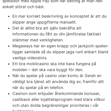
spelsidor med Apple Pay som har betting är man helt
enkelt störst och bäst.
En mer korrekt beskrivning av konceptet är att du
slipper ange uppgifterna manuellt.
Det är alltid bra att själv bekräfta att
informationen du fått av din jämförelse faktiskt
stämmer med verkligheten.
Megaways har en egen knapp och jackpott-spelen
ligger samlade så du slipper jaga runt enbart bland
vanliga videoslots.
Ett bra mobilcasino ska inte bara fungera på
mobilen – det ska vara byggt för den.
När du spelar på casino utan konto är Swish en
väldigt bra tjänst att använda dig av, framför allt
när du spelar på en telefon.
Casinon som erbjuder återkommande bonusar,
cashback eller lojalitetsprogram med klara villkor
och utan dolda begränsningar prioriteras i vår