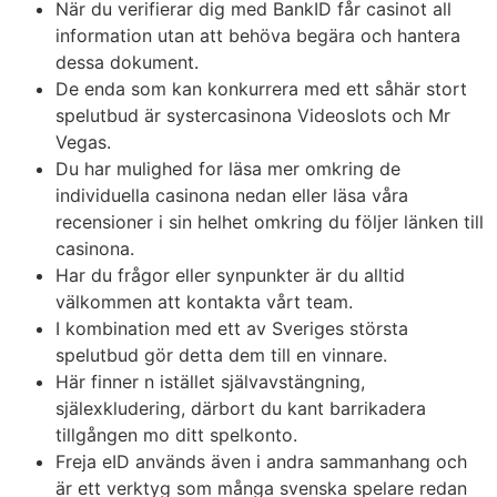
När du verifierar dig med BankID får casinot all
information utan att behöva begära och hantera
dessa dokument.
De enda som kan konkurrera med ett såhär stort
spelutbud är systercasinona Videoslots och Mr
Vegas.
Du har mulighed for läsa mer omkring de
individuella casinona nedan eller läsa våra
recensioner i sin helhet omkring du följer länken till
casinona.
Har du frågor eller synpunkter är du alltid
välkommen att kontakta vårt team.
I kombination med ett av Sveriges största
spelutbud gör detta dem till en vinnare.
Här finner n istället självavstängning,
själexkludering, därbort du kant barrikadera
tillgången mo ditt spelkonto.
Freja eID används även i andra sammanhang och
är ett verktyg som många svenska spelare redan