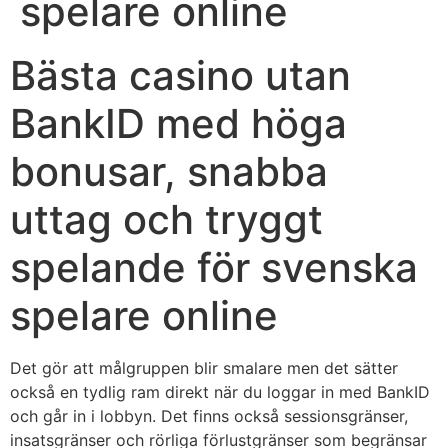
spelare online
Bästa casino utan
BankID med höga
bonusar, snabba
uttag och tryggt
spelande för svenska
spelare online
Det gör att målgruppen blir smalare men det sätter
också en tydlig ram direkt när du loggar in med BankID
och går in i lobbyn. Det finns också sessionsgränser,
insatsgränser och rörliga förlustgränser som begränsar