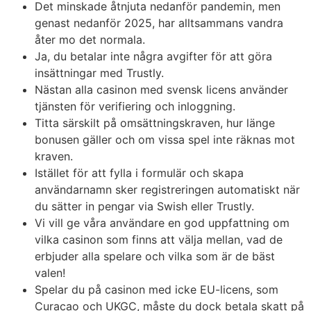
Det minskade åtnjuta nedanför pandemin, men
genast nedanför 2025, har alltsammans vandra
åter mo det normala.
Ja, du betalar inte några avgifter för att göra
insättningar med Trustly.
Nästan alla casinon med svensk licens använder
tjänsten för verifiering och inloggning.
Titta särskilt på omsättningskraven, hur länge
bonusen gäller och om vissa spel inte räknas mot
kraven.
Istället för att fylla i formulär och skapa
användarnamn sker registreringen automatiskt när
du sätter in pengar via Swish eller Trustly.
Vi vill ge våra användare en god uppfattning om
vilka casinon som finns att välja mellan, vad de
erbjuder alla spelare och vilka som är de bäst
valen!
Spelar du på casinon med icke EU-licens, som
Curacao och UKGC, måste du dock betala skatt på