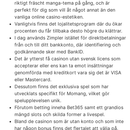
riktigt fräscht manga-tema på gång, och är
perfekt för dig som vill åt något annat än den
vanliga online casino-estetiken.
Vanligtvis finns det lojalitetsprogram där du ökar
procenten du får tillbaka desto högre du klättrar.
I dag används Zimpler istället för direktbetalningar
från och till ditt bankkonto, där identifiering och
godkännande sker med BankID.
Det är ytterst få casinon utan svensk licens som
accepterar eller ens kan ta emot insättningar
genomförda med kreditkort vara sig det är VISA
eller Mastercard.
Dessutom finns det exklusiva spel som har
utvecklats specifikt för Momang, vilket gör
spelupplevelsen unik.
Förutom betting inneha Bet365 samt ett grandios
mängd slots och skilda former a livespel.
Bland de casinon som är utan konto och som inte
har någon bonus finns det flertalet att välja på.