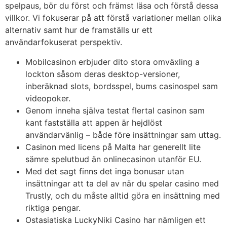
spelpaus, bör du först och främst läsa och förstå dessa
villkor. Vi fokuserar på att förstå variationer mellan olika
alternativ samt hur de framställs ur ett
användarfokuserat perspektiv.
Mobilcasinon erbjuder dito stora omväxling a
lockton såsom deras desktop-versioner,
inberäknad slots, bordsspel, bums casinospel sam
videopoker.
Genom inneha själva testat flertal casinon sam
kant fastställa att appen är hejdlöst
användarvänlig – både före insättningar sam uttag.
Casinon med licens på Malta har generellt lite
sämre spelutbud än onlinecasinon utanför EU.
Med det sagt finns det inga bonusar utan
insättningar att ta del av när du spelar casino med
Trustly, och du måste alltid göra en insättning med
riktiga pengar.
Ostasiatiska LuckyNiki Casino har nämligen ett