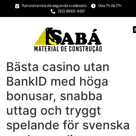
Funcionamos de segunda a sábado
Das 7h às 17h
(92) 99103-9337
Bästa casino utan
BankID med höga
bonusar, snabba
uttag och tryggt
spelande för svenska