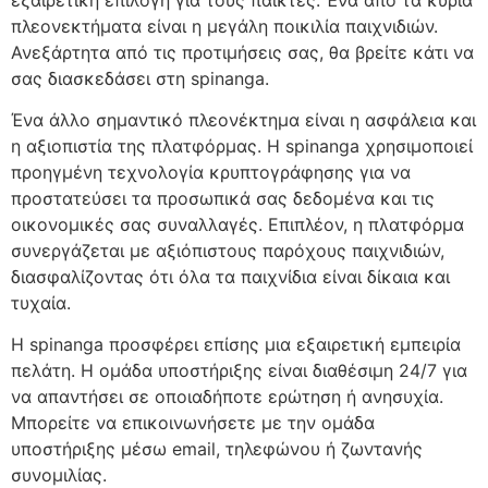
πλεονεκτήματα είναι η μεγάλη ποικιλία παιχνιδιών.
Ανεξάρτητα από τις προτιμήσεις σας, θα βρείτε κάτι να
σας διασκεδάσει στη spinanga.
Ένα άλλο σημαντικό πλεονέκτημα είναι η ασφάλεια και
η αξιοπιστία της πλατφόρμας. Η spinanga χρησιμοποιεί
προηγμένη τεχνολογία κρυπτογράφησης για να
προστατεύσει τα προσωπικά σας δεδομένα και τις
οικονομικές σας συναλλαγές. Επιπλέον, η πλατφόρμα
συνεργάζεται με αξιόπιστους παρόχους παιχνιδιών,
διασφαλίζοντας ότι όλα τα παιχνίδια είναι δίκαια και
τυχαία.
Η spinanga προσφέρει επίσης μια εξαιρετική εμπειρία
πελάτη. Η ομάδα υποστήριξης είναι διαθέσιμη 24/7 για
να απαντήσει σε οποιαδήποτε ερώτηση ή ανησυχία.
Μπορείτε να επικοινωνήσετε με την ομάδα
υποστήριξης μέσω email, τηλεφώνου ή ζωντανής
συνομιλίας.