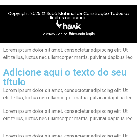
Copyright 2025 © Sabá Material de Construção Todos os
direitos reservados
Desenvolvido por
Lorem ipsum dolor sit amet, consectetur adipiscing elit. Ut
elit tellus, luctus nec ullamcorper mattis, pulvinar dapibus leo.
Adicione aqui o texto do seu
título
Lorem ipsum dolor sit amet, consectetur adipiscing elit. Ut
elit tellus, luctus nec ullamcorper mattis, pulvinar dapibus leo.
Lorem ipsum dolor sit amet, consectetur adipiscing elit. Ut
elit tellus, luctus nec ullamcorper mattis, pulvinar dapibus leo.
Lorem ipsum dolor sit amet, consectetur adipiscing elit. Ut