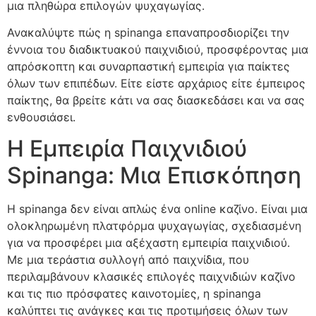
μια πληθώρα επιλογών ψυχαγωγίας.
Ανακαλύψτε πώς η spinanga επαναπροσδιορίζει την
έννοια του διαδικτυακού παιχνιδιού, προσφέροντας μια
απρόσκοπτη και συναρπαστική εμπειρία για παίκτες
όλων των επιπέδων. Είτε είστε αρχάριος είτε έμπειρος
παίκτης, θα βρείτε κάτι να σας διασκεδάσει και να σας
ενθουσιάσει.
Η Εμπειρία Παιχνιδιού
Spinanga: Μια Επισκόπηση
Η spinanga δεν είναι απλώς ένα online καζίνο. Είναι μια
ολοκληρωμένη πλατφόρμα ψυχαγωγίας, σχεδιασμένη
για να προσφέρει μια αξέχαστη εμπειρία παιχνιδιού.
Με μια τεράστια συλλογή από παιχνίδια, που
περιλαμβάνουν κλασικές επιλογές παιχνιδιών καζίνο
και τις πιο πρόσφατες καινοτομίες, η spinanga
καλύπτει τις ανάγκες και τις προτιμήσεις όλων των