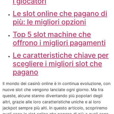
i giocatori
Le slot online che pagano di
più: le migliori opzioni
Top 5 slot machine che
offrono i migliori pagamenti
Le caratteristiche chiave per
scegliere i migliori slot che
pagano
Il mondo dei casinò online è in continua evoluzione, con
nuove slot che vengono lanciate ogni giorno. Ma tra
queste, alcune stanno diventando più popolari degli
altri, grazie alle loro caratteristiche uniche e ai loro
jackpot sempre più alti. In questo articolo, scopriremo
quali sono le slot online che pagano di più e quali sono