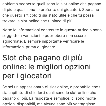
abbiamo scoperto quali sono le slot online che pagano
di più e quali sono le preferite dai giocatori. Speriamo
che questo articolo ti sia stato utile e che tu possa
trovare la slot online che ti piace di più.
Nota: le informazioni contenute in questo articolo sono
soggette a variazioni e potrebbero non essere
aggiornate. È sempre importante verificare le
informazioni prima di giocare.
Slot che pagano di più
online: le migliori opzioni
per i giocatori
Se sei un appassionato di slot online, è probabile che ti
sia capitato di chiederti quali sono le slot online che
pagano di più. La risposta è semplice: ci sono molte
opzioni disponibili, ma alcune sono più vantaggiose