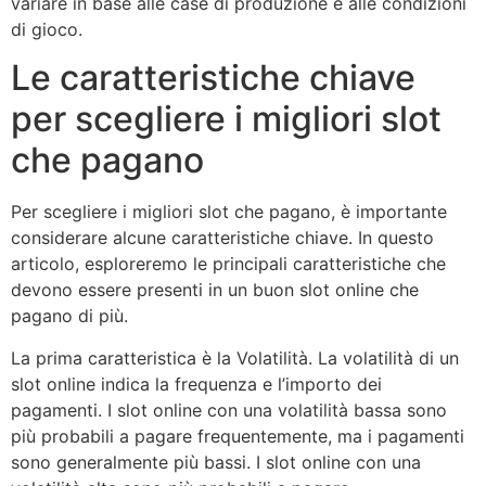
variare in base alle case di produzione e alle condizioni
di gioco.
Le caratteristiche chiave
per scegliere i migliori slot
che pagano
Per scegliere i migliori slot che pagano, è importante
considerare alcune caratteristiche chiave. In questo
articolo, esploreremo le principali caratteristiche che
devono essere presenti in un buon slot online che
pagano di più.
La prima caratteristica è la Volatilità. La volatilità di un
slot online indica la frequenza e l’importo dei
pagamenti. I slot online con una volatilità bassa sono
più probabili a pagare frequentemente, ma i pagamenti
sono generalmente più bassi. I slot online con una