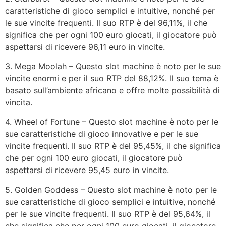
caratteristiche di gioco semplici e intuitive, nonché per
le sue vincite frequenti. Il suo RTP è del 96,11%, il che
significa che per ogni 100 euro giocati, il giocatore può
aspettarsi di ricevere 96,11 euro in vincite.
3. Mega Moolah – Questo slot machine è noto per le sue
vincite enormi e per il suo RTP del 88,12%. Il suo tema è
basato sull’ambiente africano e offre molte possibilità di
vincita.
4. Wheel of Fortune – Questo slot machine è noto per le
sue caratteristiche di gioco innovative e per le sue
vincite frequenti. Il suo RTP è del 95,45%, il che significa
che per ogni 100 euro giocati, il giocatore può
aspettarsi di ricevere 95,45 euro in vincite.
5. Golden Goddess – Questo slot machine è noto per le
sue caratteristiche di gioco semplici e intuitive, nonché
per le sue vincite frequenti. Il suo RTP è del 95,64%, il
che significa che per ogni 100 euro giocati, il giocatore