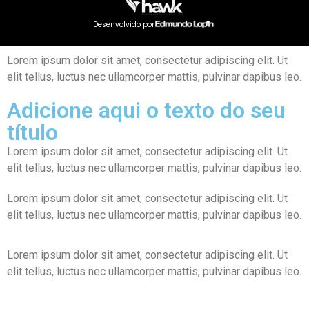
Desenvolvido por
Lorem ipsum dolor sit amet, consectetur adipiscing elit. Ut
elit tellus, luctus nec ullamcorper mattis, pulvinar dapibus leo.
Adicione aqui o texto do seu
título
Lorem ipsum dolor sit amet, consectetur adipiscing elit. Ut
elit tellus, luctus nec ullamcorper mattis, pulvinar dapibus leo.
Lorem ipsum dolor sit amet, consectetur adipiscing elit. Ut
elit tellus, luctus nec ullamcorper mattis, pulvinar dapibus leo.
Lorem ipsum dolor sit amet, consectetur adipiscing elit. Ut
elit tellus, luctus nec ullamcorper mattis, pulvinar dapibus leo.