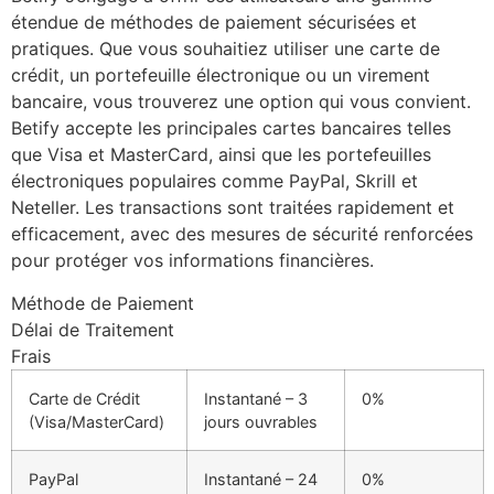
étendue de méthodes de paiement sécurisées et
pratiques. Que vous souhaitiez utiliser une carte de
crédit, un portefeuille électronique ou un virement
bancaire, vous trouverez une option qui vous convient.
Betify accepte les principales cartes bancaires telles
que Visa et MasterCard, ainsi que les portefeuilles
électroniques populaires comme PayPal, Skrill et
Neteller. Les transactions sont traitées rapidement et
efficacement, avec des mesures de sécurité renforcées
pour protéger vos informations financières.
Méthode de Paiement
Délai de Traitement
Frais
Carte de Crédit
Instantané – 3
0%
(Visa/MasterCard)
jours ouvrables
PayPal
Instantané – 24
0%