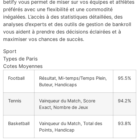
betify vous permet de miser sur vos équipes et athlètes
préférés avec une flexibilité et une commodité
inégalées. L’accès à des statistiques détaillées, des
analyses d’experts et des outils de gestion de bankroll
vous aident à prendre des décisions éclairées et à
maximiser vos chances de succès.
Sport
Types de Paris
Cotes Moyennes
Football
Résultat, Mi-temps/Temps Plein,
95.5%
Buteur, Handicaps
Tennis
Vainqueur du Match, Score
94.2%
Exact, Nombre de Jeux
Basketball
Vainqueur du Match, Total des
93.8%
Points, Handicap