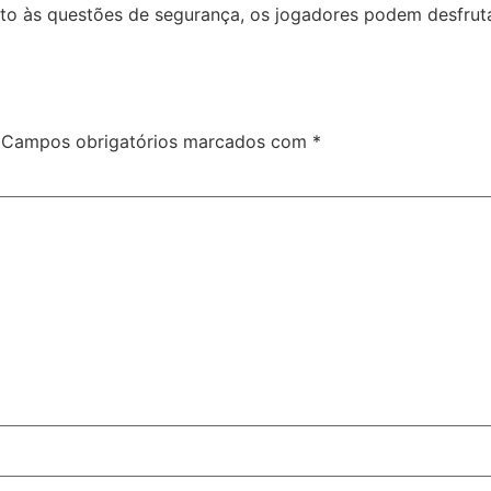
ento às questões de segurança, os jogadores podem desfru
Campos obrigatórios marcados com
*