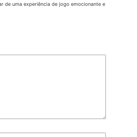
tar de uma experiência de jogo emocionante e