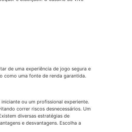
tar de uma experiência de jogo segura e
to como uma fonte de renda garantida.
iniciante ou um profissional experiente.
vitando correr riscos desnecessários. Um
xistem diversas estratégias de
vantagens e desvantagens. Escolha a