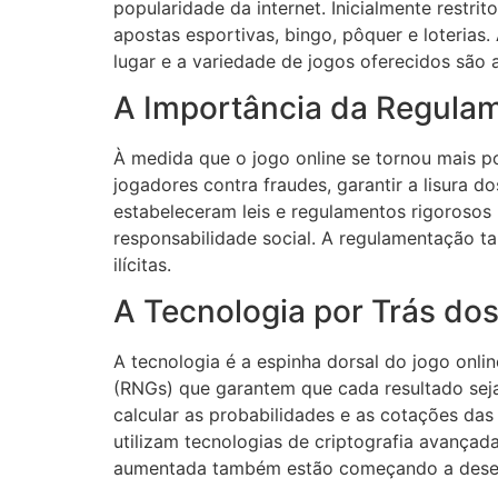
popularidade da internet. Inicialmente restr
apostas esportivas, bingo, pôquer e loterias.
lugar e a variedade de jogos oferecidos são
A Importância da Regula
À medida que o jogo online se tornou mais p
jogadores contra fraudes, garantir a lisura 
estabeleceram leis e regulamentos rigorosos
responsabilidade social. A regulamentação 
ilícitas.
A Tecnologia por Trás do
A tecnologia é a espinha dorsal do jogo onli
(RNGs) que garantem que cada resultado seja 
calcular as probabilidades e as cotações das
utilizam tecnologias de criptografia avançada
aumentada também estão começando a desempe