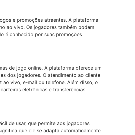
 jogos e promoções atraentes. A plataforma
ssino ao vivo. Os jogadores também podem
rado é conhecido por suas promoções
mas de jogo online. A plataforma oferece um
es dos jogadores. O atendimento ao cliente
ao vivo, e-mail ou telefone. Além disso, o
arteiras eletrônicas e transferências
ácil de usar, que permite aos jogadores
 significa que ele se adapta automaticamente