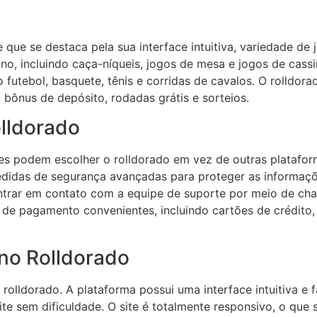
 que se destaca pela sua interface intuitiva, variedade de
no, incluindo caça-níqueis, jogos de mesa e jogos de ca
futebol, basquete, tênis e corridas de cavalos. O rolldo
 bônus de depósito, rodadas grátis e sorteios.
lldorado
res podem escolher o rolldorado em vez de outras platafor
edidas de segurança avançadas para proteger as informaçõ
ntrar em contato com a equipe de suporte por meio de chat 
e pagamento convenientes, incluindo cartões de crédito, c
 no Rolldorado
rolldorado. A plataforma possui uma interface intuitiva e f
ite sem dificuldade. O site é totalmente responsivo, o que