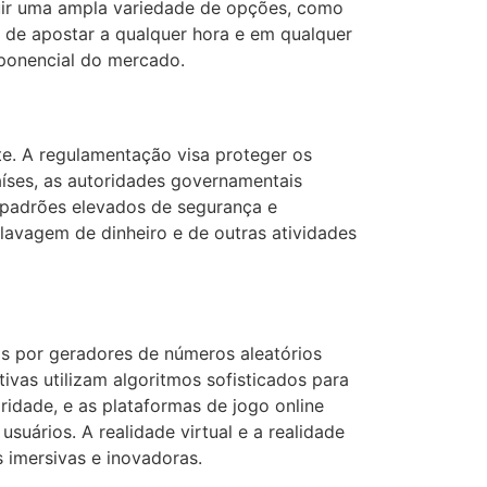
cluir uma ampla variedade de opções, como
de de apostar a qualquer hora e em qualquer
xponencial do mercado.
te. A regulamentação visa proteger os
aíses, as autoridades governamentais
 padrões elevados de segurança e
avagem de dinheiro e de outras atividades
dos por geradores de números aleatórios
ivas utilizam algoritmos sofisticados para
idade, e as plataformas de jogo online
suários. A realidade virtual e a realidade
imersivas e inovadoras.