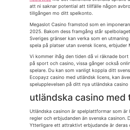
att ni saknar potential att tillfälle någon avb
tillgången mo ditt spelkonto.
Megaslot Casino framstod som en imponerande 
2025. Bakom dess framgång står spelbolaget N
Sveriges gränser kan verka som en utmaning f
spela på platser utan svensk licens, erbjuder 
Vi kommer ihåg den tiden då vi räknade bort
på sport och casino, vissa gånger också onlin
spelare. Du kan som vanligt koppla ditt sve
Ecopayz casino med utländsk licens, kan även
spelupplevelsen på ditt nya utländska casino 
utländska casino med t
Utländska casinon är spelplattformar som är 
regler och erbjudanden än svenska casinon. D
Ytterligare ett attraktivt erbjudande är dera