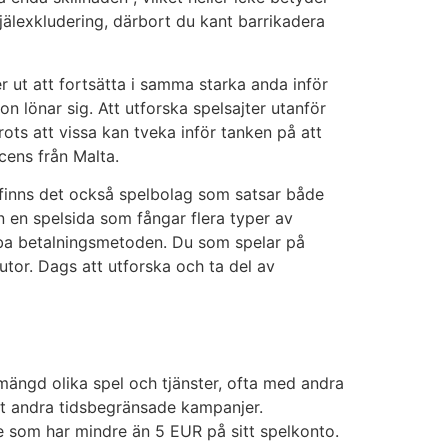
, själexkludering, därbort du kant barrikadera
 ut att fortsätta i samma starka anda inför
 lönar sig. Att utforska spelsajter utanför
ts att vissa kan tveka inför tanken på att
icens från Malta.
 finns det också spelbolag som satsar både
n en spelsida som fångar flera typer av
bba betalningsmetoden. Du som spelar på
tor. Dags att utforska och ta del av
mängd olika spel och tjänster, ofta med andra
mt andra tidsbegränsade kampanjer.
re som har mindre än 5 EUR på sitt spelkonto.