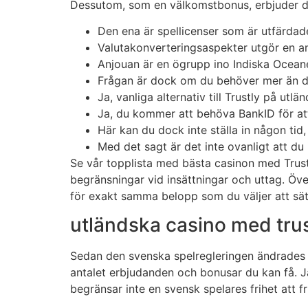
Dessutom, som en välkomstbonus, erbjuder d
Den ena är spellicenser som är utfärdad
Valutakonverteringsaspekter utgör en a
Anjouan är en ögrupp ino Indiska Oceane
Frågan är dock om du behöver mer än de
Ja, vanliga alternativ till Trustly på utl
Ja, du kommer att behöva BankID för att
Här kan du dock inte ställa in någon tid
Med det sagt är det inte ovanligt att du
Se vår topplista med bästa casinon med Trustl
begränsningar vid insättningar och uttag. Över
för exakt samma belopp som du väljer att sätt
utländska casino med trus
Sedan den svenska spelregleringen ändrades g
antalet erbjudanden och bonusar du kan få. Ja
begränsar inte en svensk spelares frihet att fr