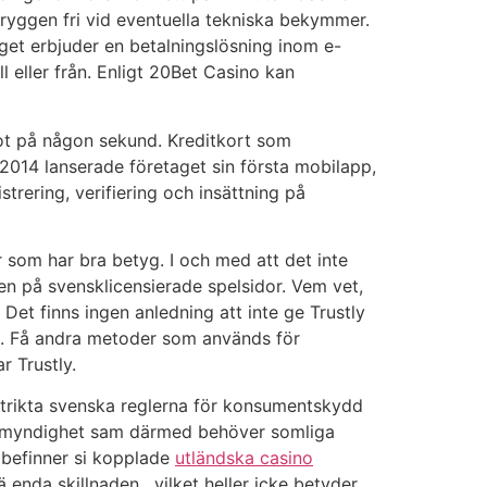
ha ryggen fri vid eventuella tekniska bekymmer.
et erbjuder en betalningslösning inom e-
l eller från. Enligt 20Bet Casino kan
ontot på någon sekund. Kreditkort som
2014 lanserade företaget sin första mobilapp,
rering, verifiering och insättning på
r som har bra betyg. I och med att det inte
en på svensklicensierade spelsidor. Vem vet,
Det finns ingen anledning att inte ge Trustly
ge. Få andra metoder som används för
 Trustly.
 strikta svenska reglerna för konsumentskydd
pelmyndighet sam därmed behöver somliga
e befinner si kopplade
utländska casino
nda skillnaden , vilket heller icke betyder