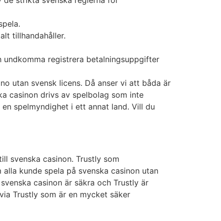
spela.
t tillhandahåller.
ch undkomma registrera betalningsuppgifter
ino utan svensk licens. Då anser vi att båda är
dska casinon drivs av spelbolag som inte
en spelmyndighet i ett annat land. Vill du
till svenska casinon. Trustly som
 alla kunde spela på svenska casinon utan
 svenska casinon är säkra och Trustly är
r via Trustly som är en mycket säker