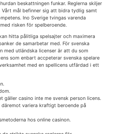
hurdan beskattningen funkar. Reglerna skiljer
. Vårt mål befinner sig att bidra tydlig samt
kompetens. Ino Sverige tvingas varenda
rmed risken för spelberoende.
an hitta pålitliga spelsajter och maximera
ka banker de samarbetar med. För svenska
on med utländska licenser är att du som
icens som enbart accpeterar svenska spelare
n verksamhet med en spellicens utfärdad i ett
n.
edom.
t gäller casino inte me svensk person licens.
 däremot variera kraftigt beroende på
gsmetoderna hos online casinon.
v de strikta svenska reglerna för