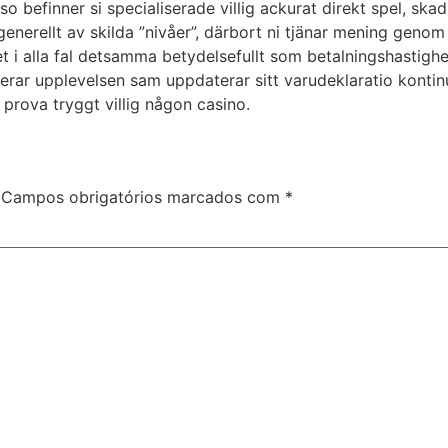
so befinner si specialiserade villig ackurat direkt spel, ska
rellt av skilda ”nivåer”, därbort ni tjänar mening genom a
t i alla fal detsamma betydelsefullt som betalningshastighe
terar upplevelsen sam uppdaterar sitt varudeklaratio kontin
 prova tryggt villig någon casino.
Campos obrigatórios marcados com
*