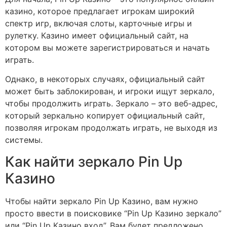
казино, которое предлагает игрокам широкий
спектр игр, включая слоты, карточные игры и
рулетку. Казино имеет официальный сайт, на
котором вы можете зарегистрироваться и начать
играть.
Однако, в некоторых случаях, официальный сайт
может быть заблокирован, и игроки ищут зеркало,
чтобы продолжить играть. Зеркало – это веб-адрес,
который зеркально копирует официальный сайт,
позволяя игрокам продолжать играть, не выходя из
системы.
Как найти зеркало Pin Up
Казино
Чтобы найти зеркало Pin Up Казино, вам нужно
просто ввести в поисковике “Pin Up Казино зеркало”
или “Pin Up Казино вход”. Вам будет предложено