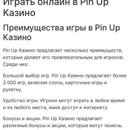
Играть онлайн в Pin Up
Казино
Преимущества игры в Pin Up
Казино
Pin Up Казино предлагает несколько преимуществ,
которые делают его привлекательным для игроков.
Среди них:
Большой выбор игр. Pin Up Казино предлагает более
3 000 игр, включая слоты, карточные игры и
рулетку.
Удобство игры. Игроки могут играть в любое время
и из любого места, имея доступ к интернету.
Бонусы и акции. Pin Up Казино предлагает
различные бонусы и акции, которые могут помочь