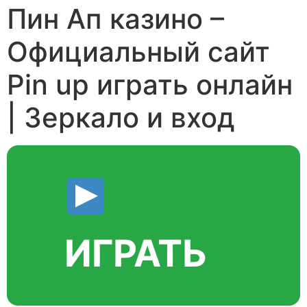
Пин Ап казино –
Официальный сайт
Pin up играть онлайн
| Зеркало и вход
ИГРАТЬ