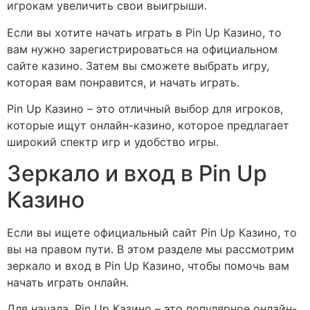
игрокам увеличить свои выигрыши.
Если вы хотите начать играть в Pin Up Казино, то
вам нужно зарегистрироваться на официальном
сайте казино. Затем вы сможете выбрать игру,
которая вам понравится, и начать играть.
Pin Up Казино – это отличный выбор для игроков,
которые ищут онлайн-казино, которое предлагает
широкий спектр игр и удобство игры.
Зеркало и вход в Pin Up
Казино
Если вы ищете официальный сайт Pin Up Казино, то
вы на правом пути. В этом разделе мы рассмотрим
зеркало и вход в Pin Up Казино, чтобы помочь вам
начать играть онлайн.
Для начала, Pin Up Казино – это популярное онлайн-