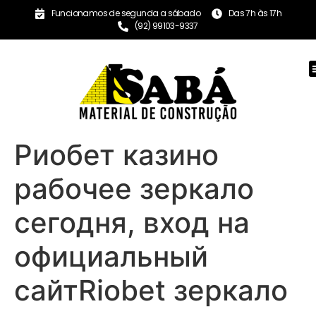
Funcionamos de segunda a sábado
Das 7h às 17h
(92) 99103-9337
Риобет казино
рабочее зеркало
сегодня, вход на
официальный
сайтRiobet зеркало