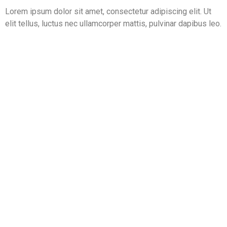
Lorem ipsum dolor sit amet, consectetur adipiscing elit. Ut
elit tellus, luctus nec ullamcorper mattis, pulvinar dapibus leo.