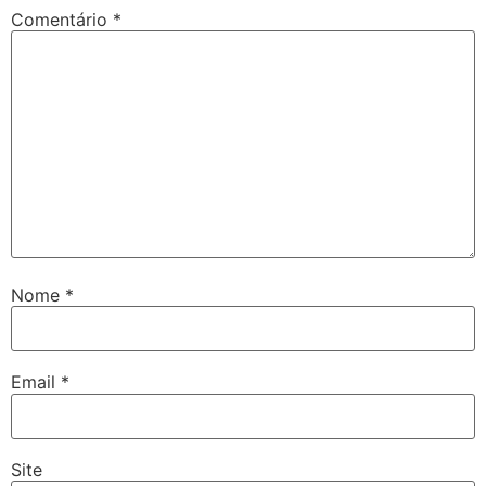
Comentário
*
Nome
*
Email
*
Site