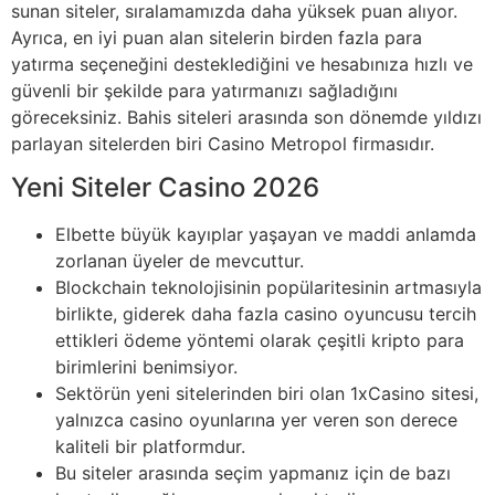
sunan siteler, sıralamamızda daha yüksek puan alıyor.
Ayrıca, en iyi puan alan sitelerin birden fazla para
yatırma seçeneğini desteklediğini ve hesabınıza hızlı ve
güvenli bir şekilde para yatırmanızı sağladığını
göreceksiniz. Bahis siteleri arasında son dönemde yıldızı
parlayan sitelerden biri Casino Metropol firmasıdır.
Yeni Siteler Casino 2026
Elbette büyük kayıplar yaşayan ve maddi anlamda
zorlanan üyeler de mevcuttur.
Blockchain teknolojisinin popülaritesinin artmasıyla
birlikte, giderek daha fazla casino oyuncusu tercih
ettikleri ödeme yöntemi olarak çeşitli kripto para
birimlerini benimsiyor.
Sektörün yeni sitelerinden biri olan 1xCasino sitesi,
yalnızca casino oyunlarına yer veren son derece
kaliteli bir platformdur.
Bu siteler arasında seçim yapmanız için de bazı