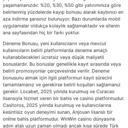
yaşamamanızdır. %20, %30, %50 gibi yatırımınıza göre
belirlenmiş yüzdelerde kayıp bonusu alarak kaybınızı en
aza indirme şansınız bulunuyor. Bazı durumlarda mobil
uygulamalar oldukça kolaylık sağlamaktadır ve sitenin
ana sayfasından hiç bir farkı yoktur.
Deneme Bonusu, yeni kullanıcıların veya mevcut
kullanıcıların belirli platformlarda deneme amaçlı
kullanabilecekleri ücretsiz veya düşük maliyetli
bonuslardır. Bu bonuslar genellikle kayıt sırasında veya
belirli promosyonlar çerçevesinde verilir. Deneme
bonusunu almak için ilgili platformun kayıt sürecini
tamamlamanız ve gerekirse belirli koşulları sağlamanız
gerekir. Locabet, 2025 yılında kurulmuş ve Curacao
lisansıyla hizmet veren bir bahis ve casino platformudur.
Casitoros, 2025 yılında kurulmuş ve kullanıcılarına
kesintisiz oyun deneyimi sunan, Anjouan lisanslı bir
online bahis platformudur. WinWin casino dünyasına
adım atalı uzun zaman olmadı ancak kısa sürede Türk