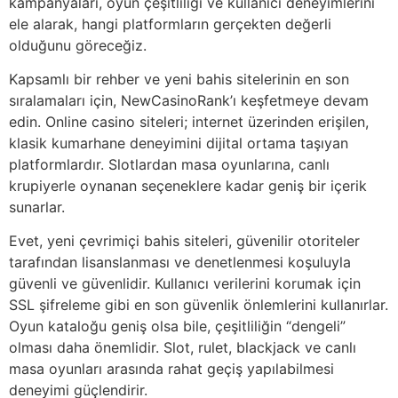
kampanyaları, oyun çeşitliliği ve kullanıcı deneyimlerini
ele alarak, hangi platformların gerçekten değerli
olduğunu göreceğiz.
Kapsamlı bir rehber ve yeni bahis sitelerinin en son
sıralamaları için, NewCasinoRank’ı keşfetmeye devam
edin. Online casino siteleri; internet üzerinden erişilen,
klasik kumarhane deneyimini dijital ortama taşıyan
platformlardır. Slotlardan masa oyunlarına, canlı
krupiyerle oynanan seçeneklere kadar geniş bir içerik
sunarlar.
Evet, yeni çevrimiçi bahis siteleri, güvenilir otoriteler
tarafından lisanslanması ve denetlenmesi koşuluyla
güvenli ve güvenlidir. Kullanıcı verilerini korumak için
SSL şifreleme gibi en son güvenlik önlemlerini kullanırlar.
Oyun kataloğu geniş olsa bile, çeşitliliğin “dengeli”
olması daha önemlidir. Slot, rulet, blackjack ve canlı
masa oyunları arasında rahat geçiş yapılabilmesi
deneyimi güçlendirir.