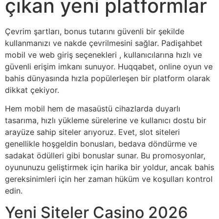
çıkan yeni platformlar
Çevrim şartları, bonus tutarını güvenli bir şekilde
kullanmanızı ve nakde çevrilmesini sağlar. Padişahbet
mobil ve web giriş seçenekleri , kullanıcılarına hızlı ve
güvenli erişim imkanı sunuyor. Huqqabet, online oyun ve
bahis dünyasında hızla popülerleşen bir platform olarak
dikkat çekiyor.
Hem mobil hem de masaüstü cihazlarda duyarlı
tasarıma, hızlı yükleme sürelerine ve kullanıcı dostu bir
arayüze sahip siteler arıyoruz. Evet, slot siteleri
genellikle hoşgeldin bonusları, bedava döndürme ve
sadakat ödülleri gibi bonuslar sunar. Bu promosyonlar,
oyununuzu geliştirmek için harika bir yoldur, ancak bahis
gereksinimleri için her zaman hüküm ve koşulları kontrol
edin.
Yeni Siteler Casino 2026