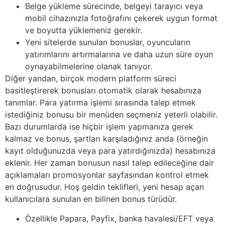
Belge yükleme sürecinde, belgeyi tarayıcı veya
mobil cihazınızla fotoğrafını çekerek uygun format
ve boyutta yüklemeniz gerekir.
Yeni sitelerde sunulan bonuslar, oyuncuların
yatırımlarını artırmalarına ve daha uzun süre oyun
oynayabilmelerine olanak tanıyor.
Diğer yandan, birçok modern platform süreci
basitleştirerek bonusları otomatik olarak hesabınıza
tanımlar. Para yatırma işlemi sırasında talep etmek
istediğiniz bonusu bir menüden seçmeniz yeterli olabilir.
Bazı durumlarda ise hiçbir işlem yapmanıza gerek
kalmaz ve bonus, şartları karşıladığınız anda (örneğin
kayıt olduğunuzda veya para yatırdığınızda) hesabınıza
eklenir. Her zaman bonusun nasıl talep edileceğine dair
açıklamaları promosyonlar sayfasından kontrol etmek
en doğrusudur. Hoş geldin teklifleri, yeni hesap açan
kullanıcılara sunulan en bilinen bonus türüdür.
Özellikle Papara, Payfix, banka havalesi/EFT veya