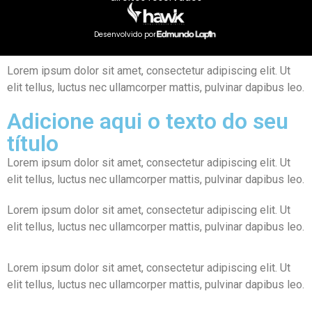
Desenvolvido por
Lorem ipsum dolor sit amet, consectetur adipiscing elit. Ut
elit tellus, luctus nec ullamcorper mattis, pulvinar dapibus leo.
Adicione aqui o texto do seu
título
Lorem ipsum dolor sit amet, consectetur adipiscing elit. Ut
elit tellus, luctus nec ullamcorper mattis, pulvinar dapibus leo.
Lorem ipsum dolor sit amet, consectetur adipiscing elit. Ut
elit tellus, luctus nec ullamcorper mattis, pulvinar dapibus leo.
Lorem ipsum dolor sit amet, consectetur adipiscing elit. Ut
elit tellus, luctus nec ullamcorper mattis, pulvinar dapibus leo.