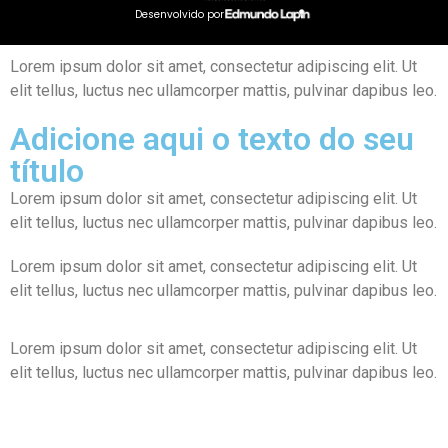
Desenvolvido por
Lorem ipsum dolor sit amet, consectetur adipiscing elit. Ut
elit tellus, luctus nec ullamcorper mattis, pulvinar dapibus leo.
Adicione aqui o texto do seu
título
Lorem ipsum dolor sit amet, consectetur adipiscing elit. Ut
elit tellus, luctus nec ullamcorper mattis, pulvinar dapibus leo.
Lorem ipsum dolor sit amet, consectetur adipiscing elit. Ut
elit tellus, luctus nec ullamcorper mattis, pulvinar dapibus leo.
Lorem ipsum dolor sit amet, consectetur adipiscing elit. Ut
elit tellus, luctus nec ullamcorper mattis, pulvinar dapibus leo.