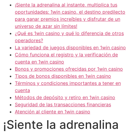
¡Siente la adrenalina al instante, multiplica tus
oportunidades: 1win casino, el destino predilecto
para ganar premios increíbles y disfrutar de un
universo de azar sin límites!
¿Qué es 1win casino y qué lo diferencia de otros
operadores?
La variedad de juegos disponibles en 1win casino
Cómo funciona el registro y la verificación de
cuenta en 1win casino
Bonos y promociones ofrecidas por 1win casino
Tipos de bonos disponibles en 1win casino
Términos y condiciones importantes a tener en
cuenta
Métodos de depósito y retiro en 1win casino
Seguridad de las transacciones financieras
Atención al cliente en 1win casino
¡Siente la adrenalina