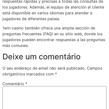
respuestas rápidas y precisas a todas las consultas de
los jugadores. Además, el equipo de atención al cliente
está disponible en varios idiomas para atender a
jugadores de diferentes países.
1win casino también ofrece una amplia sección de
preguntas frecuentes (FAQ) en su sitio web, donde los
jugadores pueden encontrar respuestas a las preguntas
más comunes.
Deixe um comentário
O seu endereço de email não será publicado.
Campos
obrigatórios marcados com
*
Comentário
*