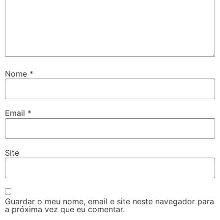
Nome
*
Email
*
Site
Guardar o meu nome, email e site neste navegador para
a próxima vez que eu comentar.