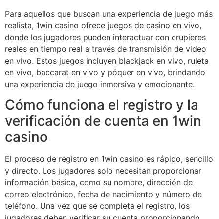
Para aquellos que buscan una experiencia de juego más
realista, 1win casino ofrece juegos de casino en vivo,
donde los jugadores pueden interactuar con crupieres
reales en tiempo real a través de transmisión de video
en vivo. Estos juegos incluyen blackjack en vivo, ruleta
en vivo, baccarat en vivo y póquer en vivo, brindando
una experiencia de juego inmersiva y emocionante.
Cómo funciona el registro y la
verificación de cuenta en 1win
casino
El proceso de registro en 1win casino es rápido, sencillo
y directo. Los jugadores solo necesitan proporcionar
información básica, como su nombre, dirección de
correo electrónico, fecha de nacimiento y número de
teléfono. Una vez que se completa el registro, los
jugadores deben verificar su cuenta proporcionando