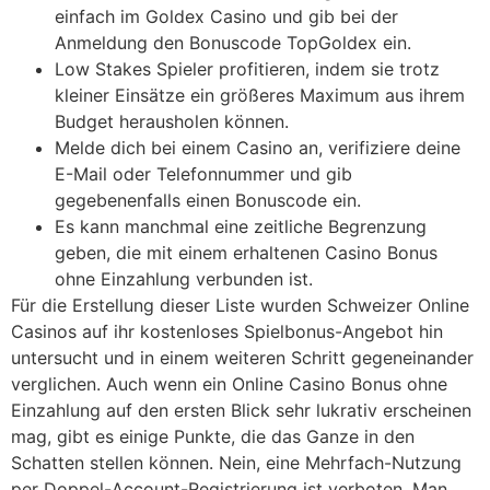
einfach im Goldex Casino und gib bei der
Anmeldung den Bonuscode TopGoldex ein.
Low Stakes Spieler profitieren, indem sie trotz
kleiner Einsätze ein größeres Maximum aus ihrem
Budget herausholen können.
Melde dich bei einem Casino an, verifiziere deine
E-Mail oder Telefonnummer und gib
gegebenenfalls einen Bonuscode ein.
Es kann manchmal eine zeitliche Begrenzung
geben, die mit einem erhaltenen Casino Bonus
ohne Einzahlung verbunden ist.
Für die Erstellung dieser Liste wurden Schweizer Online
Casinos auf ihr kostenloses Spielbonus-Angebot hin
untersucht und in einem weiteren Schritt gegeneinander
verglichen. Auch wenn ein Online Casino Bonus ohne
Einzahlung auf den ersten Blick sehr lukrativ erscheinen
mag, gibt es einige Punkte, die das Ganze in den
Schatten stellen können. Nein, eine Mehrfach-Nutzung
per Doppel-Account-Registrierung ist verboten. Man