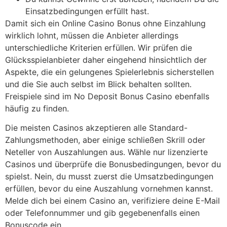
Einsatzbedingungen erfüllt hast.
Damit sich ein Online Casino Bonus ohne Einzahlung
wirklich lohnt, müssen die Anbieter allerdings
unterschiedliche Kriterien erfüllen. Wir prüfen die
Glücksspielanbieter daher eingehend hinsichtlich der
Aspekte, die ein gelungenes Spielerlebnis sicherstellen
und die Sie auch selbst im Blick behalten sollten.
Freispiele sind im No Deposit Bonus Casino ebenfalls
häufig zu finden.
Die meisten Casinos akzeptieren alle Standard-
Zahlungsmethoden, aber einige schließen Skrill oder
Neteller von Auszahlungen aus. Wähle nur lizenzierte
Casinos und überprüfe die Bonusbedingungen, bevor du
spielst. Nein, du musst zuerst die Umsatzbedingungen
erfüllen, bevor du eine Auszahlung vornehmen kannst.
Melde dich bei einem Casino an, verifiziere deine E-Mail
oder Telefonnummer und gib gegebenenfalls einen
Bonuscode ein.