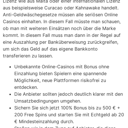
Lizenz wie aus Malta oder einer internationalen Lizenz
aus beispielsweise Curacao oder Kahnawake handelt.
Anti-Geldwäschegesetze müssen alle seriösen Online
Casinos einhalten. In diesem Fall müsste man schauen,
ob man mit weiteren Einsätzen noch über die Marke
kommt. In diesem Fall muss man dann in der Regel auf
eine Auszahlung per Banküberweisung zurückgreifen,
um sich das Geld auf das eigene Bankkonto
transferieren zu lassen.
Unbekannte Online-Casinos mit Bonus ohne
Einzahlung bieten Spielern eine spannende
Möglichkeit, neue Plattformen risikofrei zu
entdecken.
Die Anbieter sollten jedoch deutlich klarer mit den
Umsatzbedingungen umgehen.
Sichern Sie sich jetzt 100% Bonus bis zu 500 € +
200 Free Spins und starten Sie mit Echtgeld ab 20
€ Mindesteinzahlung durch.