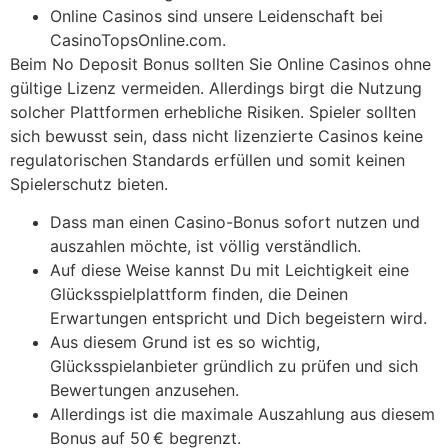
Online Casinos sind unsere Leidenschaft bei
CasinoTopsOnline.com.
Beim No Deposit Bonus sollten Sie Online Casinos ohne
gültige Lizenz vermeiden. Allerdings birgt die Nutzung
solcher Plattformen erhebliche Risiken. Spieler sollten
sich bewusst sein, dass nicht lizenzierte Casinos keine
regulatorischen Standards erfüllen und somit keinen
Spielerschutz bieten.
Dass man einen Casino-Bonus sofort nutzen und
auszahlen möchte, ist völlig verständlich.
Auf diese Weise kannst Du mit Leichtigkeit eine
Glücksspielplattform finden, die Deinen
Erwartungen entspricht und Dich begeistern wird.
Aus diesem Grund ist es so wichtig,
Glücksspielanbieter gründlich zu prüfen und sich
Bewertungen anzusehen.
Allerdings ist die maximale Auszahlung aus diesem
Bonus auf 50 € begrenzt.