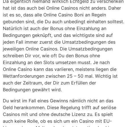
Da eigentlich niemand wirklich Echtgeld zu verschenken
hat ist das auch bei Online Casinos nicht anders. Daher
ist es so, dass alle Online Casino Boni an Regeln
gebunden sind, die Du auch unbedingt einhalten solltest.
Natürlich ist auch der Bonus ohne Einzahlung an
Bedingungen geknüpft, und das wichtigste sind auf
jeden Fall immer zuerst die Umsatzbedingungen des
jeweiligen Online Casinos. Die Umsatzbedingungen
schreiben Dir vor, wie oft Du den Bonus ohne
Einzahlung an den Slots umsetzen musst. Je nach
Online Casino kann das variieren, meistens liegen die
Wettanforderungen zwischen 25 – 50 mal. Wichtig ist
auch der Zeitraum, der Dir zum Erfüllen der
Bedingungen gewährt wird.
Du wirst im Fall eines Gewinns nämlich nicht an das
Geld herankommen. Diese Regelung trifft auf seriöse
Casinos mit und ohne deutsche Lizenz zu. Es spielt
auch keine Rolle, ob es sich um ein Casino mit EU-