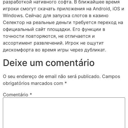
разработкой нативного софта. В ближайшее время
игроки смогут скачать приложения на Android, iOS и
Windows. Сейчас для запуска слотов в казино
Селектор на реальные деньги требуется переход на
официальный сайт площадки. Его функции в
точности повторяются, не отличается и
ассортимент развлечений. Игрок не ощутит
дискомфорта во время игры через дубликат.
Deixe um comentário
O seu endereço de email não será publicado.
Campos
obrigatórios marcados com
*
Comentário
*