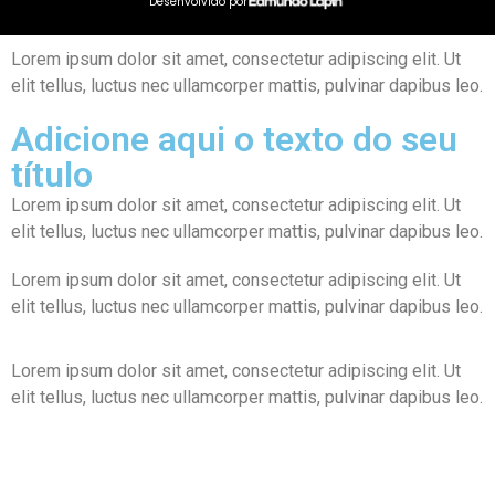
Desenvolvido por
Lorem ipsum dolor sit amet, consectetur adipiscing elit. Ut
elit tellus, luctus nec ullamcorper mattis, pulvinar dapibus leo.
Adicione aqui o texto do seu
título
Lorem ipsum dolor sit amet, consectetur adipiscing elit. Ut
elit tellus, luctus nec ullamcorper mattis, pulvinar dapibus leo.
Lorem ipsum dolor sit amet, consectetur adipiscing elit. Ut
elit tellus, luctus nec ullamcorper mattis, pulvinar dapibus leo.
Lorem ipsum dolor sit amet, consectetur adipiscing elit. Ut
elit tellus, luctus nec ullamcorper mattis, pulvinar dapibus leo.