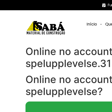
Fu
Início
Qu
Online no account
spelupplevelse.3
Online no account
spelupplevelse?