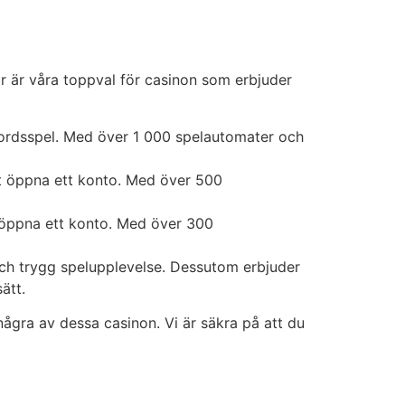
är är våra toppval för casinon som erbjuder
ordsspel. Med över 1 000 spelautomater och
t öppna ett konto. Med över 500
 öppna ett konto. Med över 300
r och trygg spelupplevelse. Dessutom erbjuder
ätt.
några av dessa casinon. Vi är säkra på att du