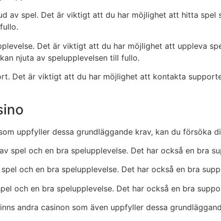
ud av spel. Det är viktigt att du har möjlighet att hitta spe
fullo.
plevelse. Det är viktigt att du har möjlighet att uppleva sp
kan njuta av spelupplevelsen till fullo.
rt. Det är viktigt att du har möjlighet att kontakta suppor
sino
som uppfyller dessa grundläggande krav, kan du försöka dig 
 av spel och en bra spelupplevelse. Det har också en bra su
 spel och en bra spelupplevelse. Det har också en bra supp
spel och en bra spelupplevelse. Det har också en bra suppo
 finns andra casinon som även uppfyller dessa grundläggand