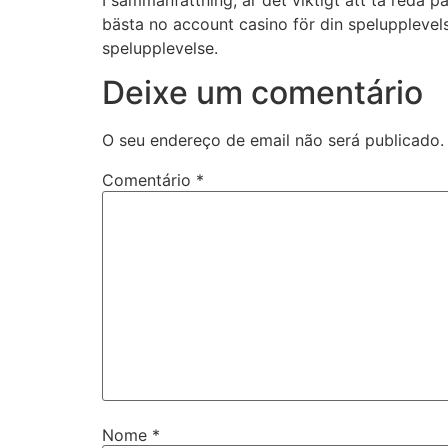
bästa no account casino för din spelupplevels
spelupplevelse.
Deixe um comentário
O seu endereço de email não será publicado.
Comentário
*
Nome
*