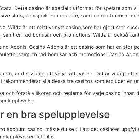
tStarz. Detta casino är speciellt utformat för spelare som vi
lusive slots, blackjack och roulette, samt en rad bonusar oc
dz. Wildz är ett relativt nytt casino som har gjort stor succ
tte, samt en rad bonusar och promotions. Wildz är också kän
sino Adonis. Casino Adonis är ett casino som har en stor po
 roulette, samt en rad bonusar och promotions. Casino Adoni
nto, är det viktigt att välja rätt casino. Det är viktigt att s
Vi rekommenderar alla dessa tre casinos som erbjuder en un
läsa och förstå villkoren och reglerna för varje casino innan 
 spelupplevelse.
r en bra spelupplevelse
no account casino, måste du se till att det casinoet uppfyl
elupplevelsen till fullo.