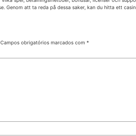
e. Genom att ta reda på dessa saker, kan du hitta ett casin
Campos obrigatórios marcados com
*