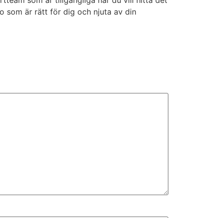
o som är rätt för dig och njuta av din