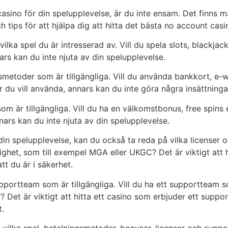
asino för din spelupplevelse, är du inte ensam. Det finns m
h tips för att hjälpa dig att hitta det bästa no account casi
ilka spel du är intresserad av. Vill du spela slots, blackjack 
ars kan du inte njuta av din spelupplevelse.
smetoder som är tillgängliga. Vill du använda bankkort, e-wal
du vill använda, annars kan du inte göra några insättningar
som är tillgängliga. Vill du ha en välkomstbonus, free spins e
nars kan du inte njuta av din spelupplevelse.
din spelupplevelse, kan du också ta reda på vilka licenser oc
ghet, som till exempel MGA eller UKGC? Det är viktigt att h
tt du är i säkerhet.
upportteam som är tillgängliga. Vill du ha ett supportteam som
? Det är viktigt att hitta ett casino som erbjuder ett suppo
t.
å vilka spel, betalningsmetoder, bonusar, licenser och suppor