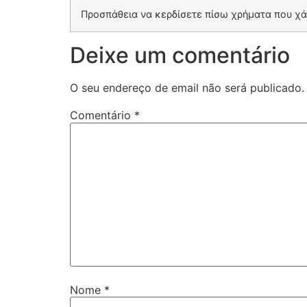
Προσπάθεια να κερδίσετε πίσω χρήματα που χά
Deixe um comentário
O seu endereço de email não será publicado.
Comentário
*
Nome
*