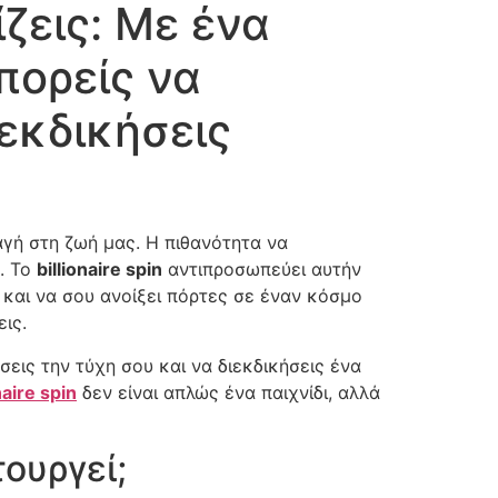
ζεις: Με ένα
μπορείς να
ιεκδικήσεις
γή στη ζωή μας. Η πιθανότητα να
. Το
billionaire spin
αντιπροσωπεύει αυτήν
 και να σου ανοίξει πόρτες σε έναν κόσμο
εις.
σεις την τύχη σου και να διεκδικήσεις ένα
naire spin
δεν είναι απλώς ένα παιχνίδι, αλλά
τουργεί;