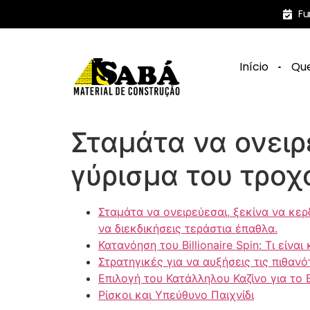
Fu
Início
Qu
Σταμάτα να ονειρ
γύρισμα του τροχο
Σταμάτα να ονειρεύεσαι, ξεκίνα να κερδ
να διεκδικήσεις τεράστια έπαθλα.
Κατανόηση του Billionaire Spin: Τι είναι
Στρατηγικές για να αυξήσεις τις πιθανότ
Επιλογή του Κατάλληλου Καζίνο για το Bi
Ρίσκοι και Υπεύθυνο Παιχνίδι