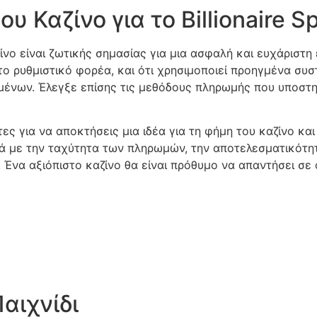
 Καζίνο για το Billionaire Sp
νο είναι ζωτικής σημασίας για μια ασφαλή και ευχάριστη ε
ιστο ρυθμιστικό φορέα, και ότι χρησιμοποιεί προηγμένα σ
νων. Έλεγξε επίσης τις μεθόδους πληρωμής που υποστηρίζ
τες για να αποκτήσεις μια ιδέα για τη φήμη του καζίνο κα
ά με την ταχύτητα των πληρωμών, την αποτελεσματικότητ
Ένα αξιόπιστο καζίνο θα είναι πρόθυμο να απαντήσει σε
αιχνίδι