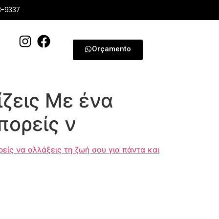
3-9337
Orçamento
ίζεις Με ένα
μπορείς ν
ορείς να αλλάξεις τη ζωή σου για πάντα και