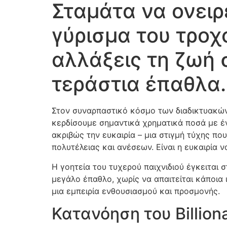
Σταμάτα να ονειρε
γύρισμα του τροχο
αλλάξεις τη ζωή 
τεράστια έπαθλα.
Στον συναρπαστικό κόσμο των διαδικτυακών 
κερδίσουμε σημαντικά χρηματικά ποσά με έν
ακριβώς την ευκαιρία – μια στιγμή τύχης π
πολυτέλειας και ανέσεων. Είναι η ευκαιρία ν
Η γοητεία του τυχερού παιχνιδιού έγκειται 
μεγάλο έπαθλο, χωρίς να απαιτείται κάποια ι
μια εμπειρία ενθουσιασμού και προσμονής.
Κατανόηση του Billiona