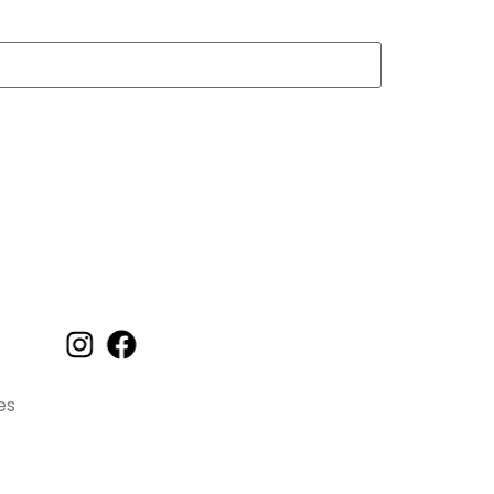
Orçamento
es
Funcionamos de segunda a sábado
Das 7h às 17h