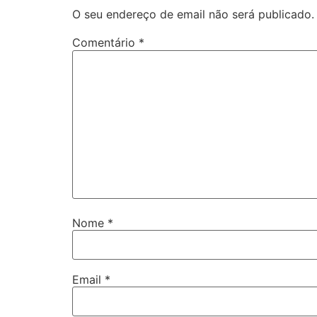
O seu endereço de email não será publicado.
Comentário
*
Nome
*
Email
*