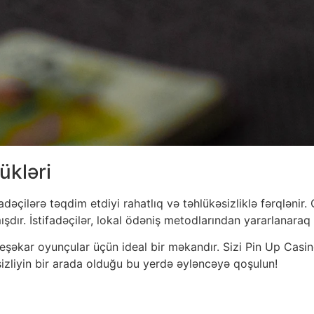
ükləri
əçilərə təqdim etdiyi rahatlıq və təhlükəsizliklə fərqlənir. 
şdır. İstifadəçilər, lokal ödəniş metodlarından yararlanaraq s
eşəkar oyunçular üçün ideal bir məkandır. Sizi Pin Up Cas
sizliyin bir arada olduğu bu yerdə əyləncəyə qoşulun!