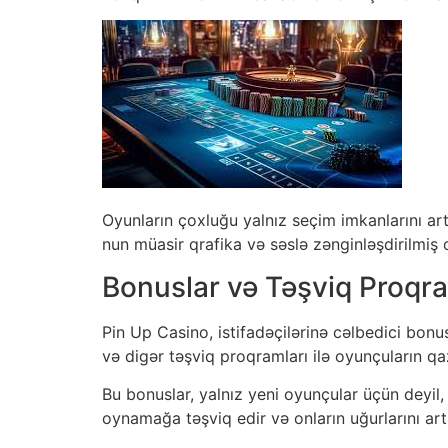
Oyunların çoxluğu yalnız seçim imkanlarını a
nun müasir qrafika və səslə zənginləşdirilmiş 
Bonuslar və Təşviq Proqra
Pin Up Casino, istifadəçilərinə cəlbedici bonu
və digər təşviq proqramları ilə oyunçuların q
Bu bonuslar, yalnız yeni oyunçular üçün deyil
oynamağa təşviq edir və onların uğurlarını artı