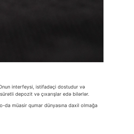
Onun interfeysi, istifadəçi dostudur və
ürətli depozit və çıxarışlar edə bilərlər.
ino-da müasir qumar dünyasına daxil olmağa