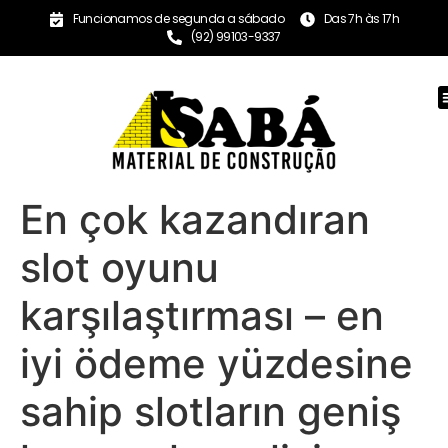
Funcionamos de segunda a sábado
Das 7h às 17h
(92) 99103-9337
En çok kazandıran
slot oyunu
karşılaştırması – en
iyi ödeme yüzdesine
sahip slotların geniş