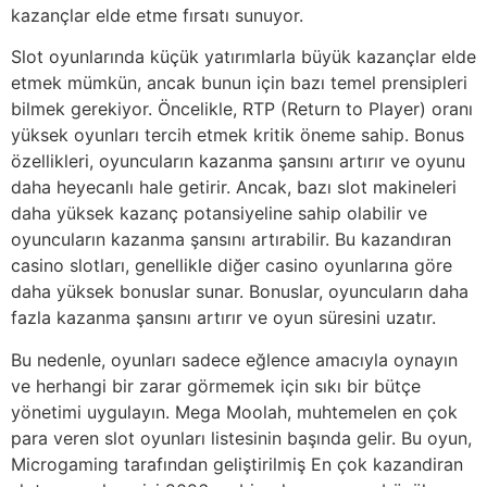
kazançlar elde etme fırsatı sunuyor.
Slot oyunlarında küçük yatırımlarla büyük kazançlar elde
etmek mümkün, ancak bunun için bazı temel prensipleri
bilmek gerekiyor. Öncelikle, RTP (Return to Player) oranı
yüksek oyunları tercih etmek kritik öneme sahip. Bonus
özellikleri, oyuncuların kazanma şansını artırır ve oyunu
daha heyecanlı hale getirir. Ancak, bazı slot makineleri
daha yüksek kazanç potansiyeline sahip olabilir ve
oyuncuların kazanma şansını artırabilir. Bu kazandıran
casino slotları, genellikle diğer casino oyunlarına göre
daha yüksek bonuslar sunar. Bonuslar, oyuncuların daha
fazla kazanma şansını artırır ve oyun süresini uzatır.
Bu nedenle, oyunları sadece eğlence amacıyla oynayın
ve herhangi bir zarar görmemek için sıkı bir bütçe
yönetimi uygulayın. Mega Moolah, muhtemelen en çok
para veren slot oyunları listesinin başında gelir. Bu oyun,
Microgaming tarafından geliştirilmiş En çok kazandiran