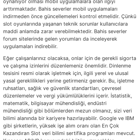
oynanıyor olması mobil uygulamalara olan ilgiyi
arttırmaktadır. Bahis severler mobil uygulamaları
indirmeden önce güncellemeleri kontrol etmelidir. Çünkü
slot oyunlarında yaşanan teknik sorunlar kullanıcılara
maddi anlamda zarar verebilmektedir. Bahis severler
forum sitelerinde gelen yorumları da inceleyerek
uygulamaları indirebilir.
Eğer çalışanlarınız olacaksa, onlar için de gerekli sigorta
ve çalışma izinlerini düzenlemeniz önemlidir. Dinlenme
tesisini resmi olarak işletmek için, ilgili yerel ve ulusal
yasal gereklilikleri yerine getirmeniz gerekir. Bu, işletme
ruhsatları, sağlık ve güvenlik standartları, çevresel
düzenlemeler ve vergi yükümlülüklerini içerir. İstatistik,
matematik, bilgisayar mühendisliği, endüstri
mühendisliği gibi bölümlerden mezun olmanız, sizi veri
bilimi alanında bir kariyere hazırlayabilir. Google ve IBM
gibi şirketlerin, yüksek işe alım oranı olan En Çok
Kazandıran Slot veri bilimi sertifika programları mevcut.