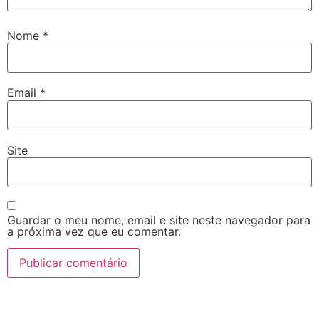
Nome
*
Email
*
Site
Guardar o meu nome, email e site neste navegador para
a próxima vez que eu comentar.