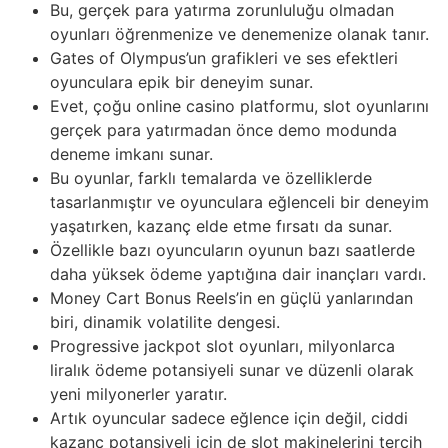
Bu, gerçek para yatırma zorunluluğu olmadan
oyunları öğrenmenize ve denemenize olanak tanır.
Gates of Olympus’un grafikleri ve ses efektleri
oyunculara epik bir deneyim sunar.
Evet, çoğu online casino platformu, slot oyunlarını
gerçek para yatırmadan önce demo modunda
deneme imkanı sunar.
Bu oyunlar, farklı temalarda ve özelliklerde
tasarlanmıştır ve oyunculara eğlenceli bir deneyim
yaşatırken, kazanç elde etme fırsatı da sunar.
Özellikle bazı oyuncuların oyunun bazı saatlerde
daha yüksek ödeme yaptığına dair inançları vardı.
Money Cart Bonus Reels’in en güçlü yanlarından
biri, dinamik volatilite dengesi.
Progressive jackpot slot oyunları, milyonlarca
liralık ödeme potansiyeli sunar ve düzenli olarak
yeni milyonerler yaratır.
Artık oyuncular sadece eğlence için değil, ciddi
kazanç potansiyeli için de slot makinelerini tercih