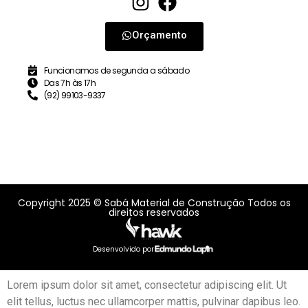
Orçamento
Funcionamos de segunda a sábado
Das 7h às 17h
(92) 99103-9337
Copyright 2025 © Sabá Material de Construção Todos os
direitos reservados
Desenvolvido por
Lorem ipsum dolor sit amet, consectetur adipiscing elit. Ut
elit tellus, luctus nec ullamcorper mattis, pulvinar dapibus leo.