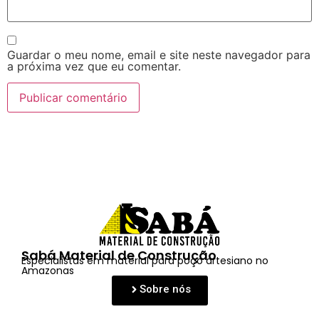
Guardar o meu nome, email e site neste navegador para
a próxima vez que eu comentar.
Sabá Material de Construção
Especialistas em material para poço artesiano no
Amazonas
Sobre nós