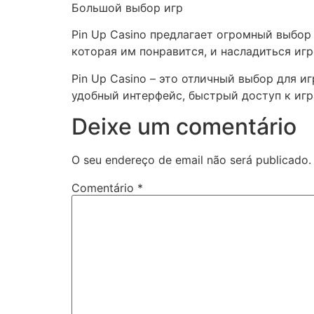
Большой выбор игр
Pin Up Casino предлагает огромный выбор 
которая им понравится, и насладиться игр
Pin Up Casino – это отличный выбор для 
удобный интерфейс, быстрый доступ к игр
Deixe um comentário
O seu endereço de email não será publicado.
Comentário
*