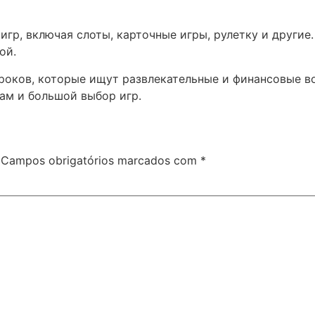
игр, включая слоты, карточные игры, рулетку и другие.
ой.
игроков, которые ищут развлекательные и финансовые 
ам и большой выбор игр.
Campos obrigatórios marcados com
*