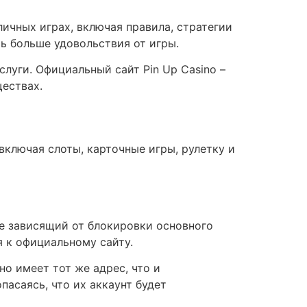
ичных играх, включая правила, стратегии
ь больше удовольствия от игры.
слуги. Официальный сайт Pin Up Casino –
ществах.
 включая слоты, карточные игры, рулетку и
не зависящий от блокировки основного
я к официальному сайту.
но имеет тот же адрес, что и
пасаясь, что их аккаунт будет