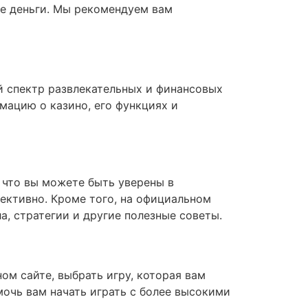
ые деньги. Мы рекомендуем вам
й спектр развлекательных и финансовых
рмацию о казино, его функциях и
 что вы можете быть уверены в
фективно. Кроме того, на официальном
а, стратегии и другие полезные советы.
ом сайте, выбрать игру, которая вам
мочь вам начать играть с более высокими