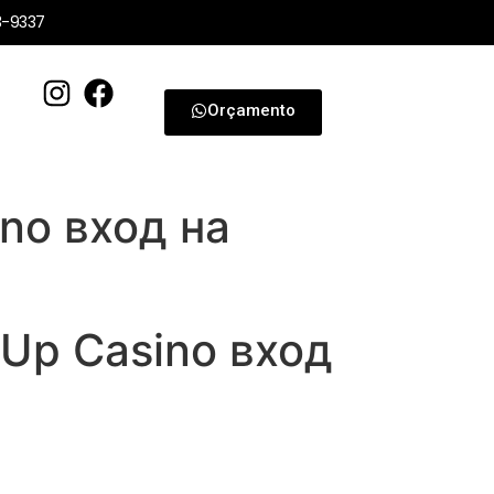
3-9337
Orçamento
no вход на
 Up Casino вход