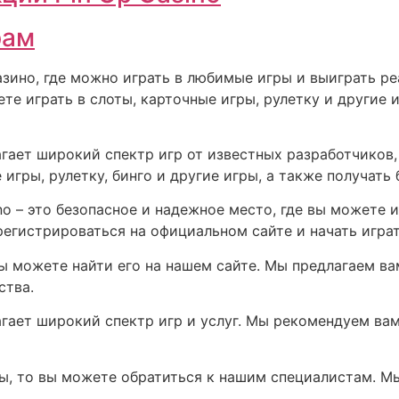
рам
ино, где можно играть в любимые игры и выиграть реа
те играть в слоты, карточные игры, рулетку и другие 
агает широкий спектр игр от известных разработчиков, 
е игры, рулетку, бинго и другие игры, а также получат
no – это безопасное и надежное место, где вы можете 
егистрироваться на официальном сайте и начать играт
 вы можете найти его на нашем сайте. Мы предлагаем в
ства.
длагает широкий спектр игр и услуг. Мы рекомендуем в
ы, то вы можете обратиться к нашим специалистам. М