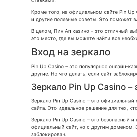
ставками.
Кроме того, на официальном сайте Pin Up
и другие полезные советы. Это поможет в
В целом, Пин Ап казино – это отличный вы
это место, где вы можете найти все необ
Вход на зеркало
Pin Up Casino – это популярное онлайн-ка
другие. Но что делать, если сайт заблокир
Зеркало Pin Up Casino – 
Зеркало Pin Up Casino – это официальный
сайта. Это идеальное решение для тех, кт
Зеркало Pin Up Casino – это безопасный и
официальный сайт, но с другим доменом. Э
заблокирован.