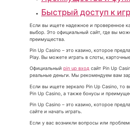
Быстрый доступ к иг
Если вы ищете надежное и проверенное каз
выбор. Это официальный сайт, где вы може
преимущества.
Pin Up Casino – это казино, которое предл
Play. Вы можете играть в слоты, карточны
Официальный
pin up вход
сайт Pin Up Casi
реальные деньги. Мы рекомендуем вам зар
Если вы ищете зеркало Pin Up Casino, то
Pin Up Casino, а также бонусы и преимуще
Pin Up Casino – это казино, которое пре
сайте и начать играть.
Если у вас возникли вопросы или проблем