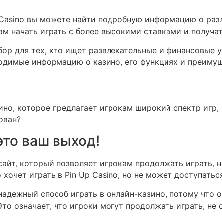
 Casino вы можете найти подробную информацию о разл
ам начать играть с более высокими ставками и получат
бор для тех, кто ищет развлекательные и финансовые у
ходимые информацию о казино, его функциях и преиму
зино, которое предлагает игрокам широкий спектр игр,
ован?
это ваш выход!
 сайт, который позволяет игрокам продолжать играть, 
о хочет играть в Pin Up Casino, но не может доступатьс
 надежный способ играть в онлайн-казино, потому что о
то означает, что игроки могут продолжать играть, не о