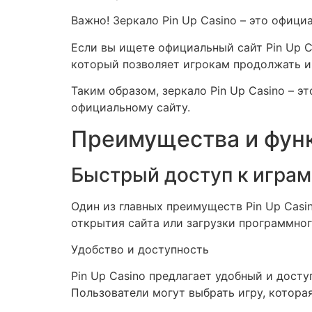
Важно! Зеркало Pin Up Casino – это офици
Если вы ищете официальный сайт Pin Up Ca
который позволяет игрокам продолжать иг
Таким образом, зеркало Pin Up Casino – э
официальному сайту.
Преимущества и функ
Быстрый доступ к играм
Один из главных преимуществ Pin Up Casin
открытия сайта или загрузки программног
Удобство и доступность
Pin Up Casino предлагает удобный и досту
Пользователи могут выбрать игру, которая