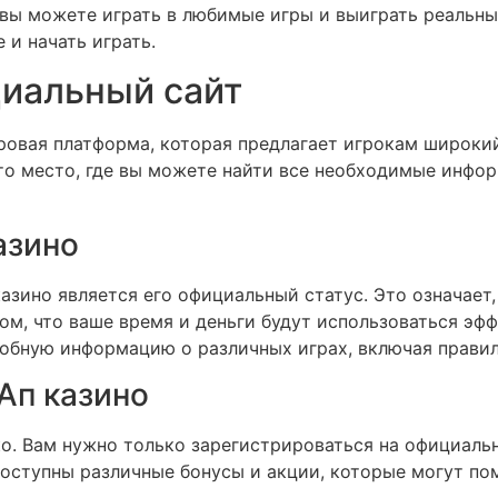
де вы можете играть в любимые игры и выиграть реальн
 и начать играть.
циальный сайт
гровая платформа, которая предлагает игрокам широки
это место, где вы можете найти все необходимые инфо
азино
зино является его официальный статус. Это означает,
том, что ваше время и деньги будут использоваться эф
робную информацию о различных играх, включая правил
 Ап казино
ко. Вам нужно только зарегистрироваться на официальн
 доступны различные бонусы и акции, которые могут по