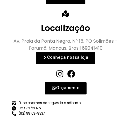
Localização
Av. Praia da Ponta Negra, Nº 15, PQ Solimões -
Tarumã, Manaus, Brasil 69041410
Conheça nossa loja
Orçamento
Funcionamos de segunda a sábado
Das 7h às 17h
(92) 99103-9337