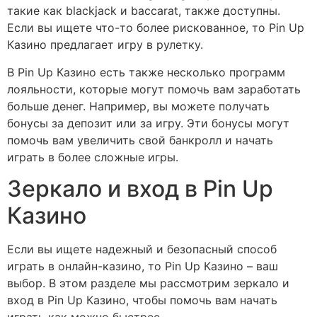
такие как blackjack и baccarat, также доступны.
Если вы ищете что-то более рискованное, то Pin Up
Казино предлагает игру в рулетку.
В Pin Up Казино есть также несколько программ
лояльности, которые могут помочь вам заработать
больше денег. Например, вы можете получать
бонусы за депозит или за игру. Эти бонусы могут
помочь вам увеличить свой банкролл и начать
играть в более сложные игры.
Зеркало и вход в Pin Up
Казино
Если вы ищете надежный и безопасный способ
играть в онлайн-казино, то Pin Up Казино – ваш
выбор. В этом разделе мы рассмотрим зеркало и
вход в Pin Up Казино, чтобы помочь вам начать