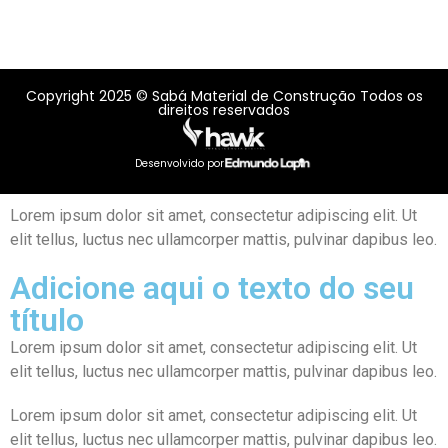
Copyright 2025 © Sabá Material de Construção Todos os
direitos reservados
Desenvolvido por
Lorem ipsum dolor sit amet, consectetur adipiscing elit. Ut
elit tellus, luctus nec ullamcorper mattis, pulvinar dapibus leo.
Adicione aqui o texto do seu
título
Lorem ipsum dolor sit amet, consectetur adipiscing elit. Ut
elit tellus, luctus nec ullamcorper mattis, pulvinar dapibus leo.
Lorem ipsum dolor sit amet, consectetur adipiscing elit. Ut
elit tellus, luctus nec ullamcorper mattis, pulvinar dapibus leo.