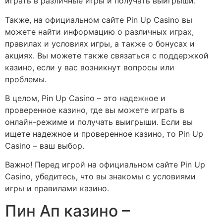
играть в различные игры и получать выигрыши.
Также, на официальном сайте Pin Up Casino вы
можете найти информацию о различных играх,
правилах и условиях игры, а также о бонусах и
акциях. Вы можете также связаться с поддержкой
казино, если у вас возникнут вопросы или
проблемы.
В целом, Pin Up Casino – это надежное и
проверенное казино, где вы можете играть в
онлайн-режиме и получать выигрыши. Если вы
ищете надежное и проверенное казино, то Pin Up
Casino – ваш выбор.
Важно! Перед игрой на официальном сайте Pin Up
Casino, убедитесь, что вы знакомы с условиями
игры и правилами казино.
Пин Ап казино –