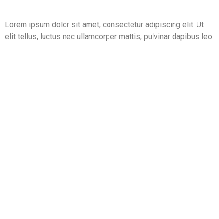
Lorem ipsum dolor sit amet, consectetur adipiscing elit. Ut
elit tellus, luctus nec ullamcorper mattis, pulvinar dapibus leo.