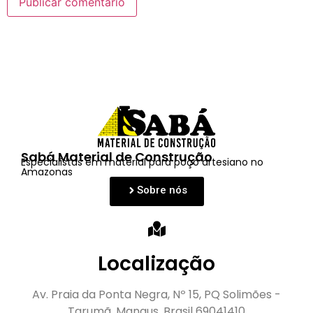
Sabá Material de Construção
Especialistas em material para poço artesiano no
Amazonas
Sobre nós
Localização
Av. Praia da Ponta Negra, Nº 15, PQ Solimões -
Tarumã, Manaus, Brasil 69041410