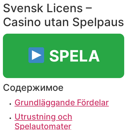
Svensk Licens –
Casino utan Spelpaus
SPELA
Содержимое
Grundläggande Fördelar
Utrustning och
Spelautomater