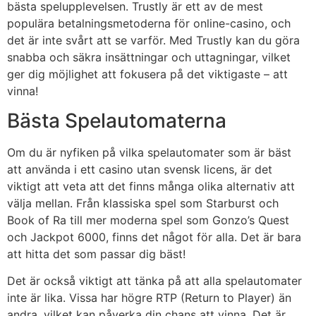
bästa spelupplevelsen. Trustly är ett av de mest
populära betalningsmetoderna för online-casino, och
det är inte svårt att se varför. Med Trustly kan du göra
snabba och säkra insättningar och uttagningar, vilket
ger dig möjlighet att fokusera på det viktigaste – att
vinna!
Bästa Spelautomaterna
Om du är nyfiken på vilka spelautomater som är bäst
att använda i ett casino utan svensk licens, är det
viktigt att veta att det finns många olika alternativ att
välja mellan. Från klassiska spel som Starburst och
Book of Ra till mer moderna spel som Gonzo’s Quest
och Jackpot 6000, finns det något för alla. Det är bara
att hitta det som passar dig bäst!
Det är också viktigt att tänka på att alla spelautomater
inte är lika. Vissa har högre RTP (Return to Player) än
andra, vilket kan påverka din chans att vinna. Det är