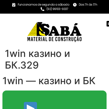
Funcionamos de segunda a sábado
Das 7h às 17h
(92) 99103-9337
1win казино и
БК.329
1win — казино и БК