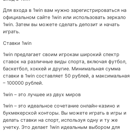
Для входа в 1win вам нужно зарегистрироваться на
официальном сайте 1win или использовать зеркало
1win. Затем вы можете сделать депозит и начать
играть.
Ставки 1win
1win предлагает своим игрокам широкий спектр
ставок на различные виды спорта, включая футбол,
баскетбол, хоккей и другие. Минимальная сумма
ставки в 1win составляет 50 рублей, а максимальная
– 100000 рублей.
1win – это лучшее из двух миров
1win – это идеальное сочетание онлайн-казино и
букмекерской конторы. Вы можете играть в игры и
делать ставки на спорт, используя одну и ту же
учетку. Это делает 1win идеальным выбором для