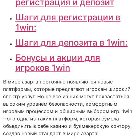
регистрация и депозит
Шаги для регистрации в
1win:
Шаги для депозита в 1win:
Бонусы и акции для
игроков 1win
В мире азарта постоянно появляются новые
платформы, которые предлагают игрокам широкий
спектр услуг. Но не все из них могут похвастаться
высоким уровнем безопасности, комфортным
игровым процессом и обширным выбором игр. 1win
– это одна из таких платформ, которая сумела
объединить в себе казино и букмекерскую контору,
создав новый стандарт в мире азарта.