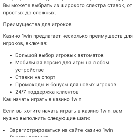
Вы можете выбрать из широкого спектра ставок, от
простых до сложных.
Преимущества для игроков
Казино 1win предлагает несколько преимуществ для
игроков, включая:
Большой выбор игровых автоматов
Мобильная версия для игры на любом
устройстве
Ставки на спорт
Промокоды и бонусы для новых игроков
24/7 поддержка клиентов
Как начать играть в казино 1win
Если вы хотите начать играть в казино 1win, вам
нужно выполнить следующие шаги:
Зарегистрироваться на сайте казино 1win