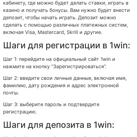
кабинету, где можно будет делать ставки, играть в
казино и получать бонусы. Вам нужно будет внести
депозит, чтобы начать играть. Депозит можно
сделать с помощью различных платежных систем,
включая Visa, Mastercard, Skrill и другие.
Шаги для регистрации в 1win:
Шаг 1: перейдите на официальный сайт 1win и
нажмите на кнопку “Зарегистрироваться”.
Шаг 2: введите свои личные данные, включая имя,
фамилию, дату рождения и адрес электронной
почты.
Шаг 3: выберите пароль и подтвердите
регистрацию.
Шаги для депозита в 1win: