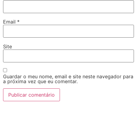
Email
*
Site
Guardar o meu nome, email e site neste navegador para
a próxima vez que eu comentar.