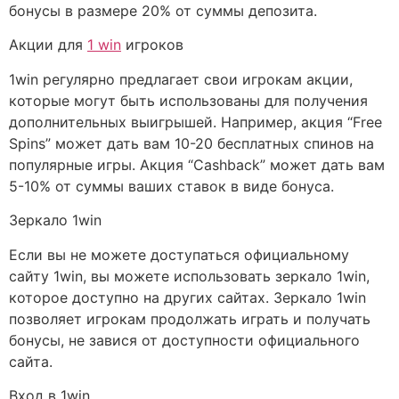
бонусы в размере 20% от суммы депозита.
Акции для
1 win
игроков
1win регулярно предлагает свои игрокам акции,
которые могут быть использованы для получения
дополнительных выигрышей. Например, акция “Free
Spins” может дать вам 10-20 бесплатных спинов на
популярные игры. Акция “Cashback” может дать вам
5-10% от суммы ваших ставок в виде бонуса.
Зеркало 1win
Если вы не можете доступаться официальному
сайту 1win, вы можете использовать зеркало 1win,
которое доступно на других сайтах. Зеркало 1win
позволяет игрокам продолжать играть и получать
бонусы, не завися от доступности официального
сайта.
Вход в 1win