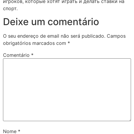
игроков, которые хотят играть и делать ставки на
спорт.
Deixe um comentário
O seu endereço de email não será publicado.
Campos
obrigatórios marcados com
*
Comentário
*
Nome
*