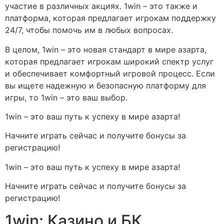
участие в различных акциях. 1win – это также и
платформа, которая предлагает игрокам поддержку
24/7, чтобы помочь им в любых вопросах.
В целом, 1win – это новая стандарт в мире азарта,
которая предлагает игрокам широкий спектр услуг
и обеспечивает комфортный игровой процесс. Если
вы ищете надежную и безопасную платформу для
игры, то 1win – это ваш выбор.
1win – это ваш путь к успеху в мире азарта!
Начните играть сейчас и получите бонусы за
регистрацию!
1win – это ваш путь к успеху в мире азарта!
Начните играть сейчас и получите бонусы за
регистрацию!
1win: Казино и БК