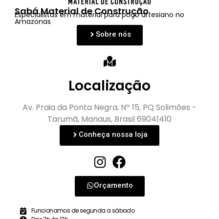
Sabá Material de Construção
Especialistas em material para poço artesiano no
Amazonas
Sobre nós
Localização
Av. Praia da Ponta Negra, Nº 15, PQ Solimões -
Tarumã, Manaus, Brasil 69041410
Conheça nossa loja
Orçamento
Funcionamos de segunda a sábado