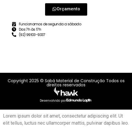
Orçamento
Funcionamos de segunda a sábado
Das 7h às 17h
(92) 99103-9337
Copyright 2025 © Sabá Material de Construção Todos os
direitos reservados
Desenvolvido por
Lorem ipsum dolor sit amet, consectetur adipiscing elit. Ut
elit tellus, luctus nec ullamcorper mattis, pulvinar dapibus leo.