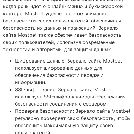
когда речь идет о онлайн-казино и букмекерской
конторе. Mostbet уделяет особое внимание
безопасности своих пользователей, обеспечивая
безопасность их данных и транзакций. Зеркало
сайта Mostbet также обеспечивает безопасность
своих пользователей, используя современные
технологии и алгоритмы для защиты данных.
Шифрование данных: Зеркало сайта Mostbet
использует шифрование данных для
обеспечения безопасности передачи
информации.
SSL-шифрование: Зеркало сайта Mostbet
использует SSL-шифрование для обеспечения
безопасности соединения с сервером.
Проверка безопасности: Зеркало сайта Mostbet
регулярно проверяет свою безопасность, чтобы
обеспечить максимальную защиту своих
пользователей.