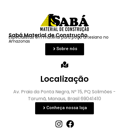
Sabá Material de Construção
Especialistas em material para poço artesiano no
Amazonas
Sobre nós
Localização
Av. Praia da Ponta Negra, Nº 15, PQ Solimões -
Tarumã, Manaus, Brasil 69041410
Conheça nossa loja