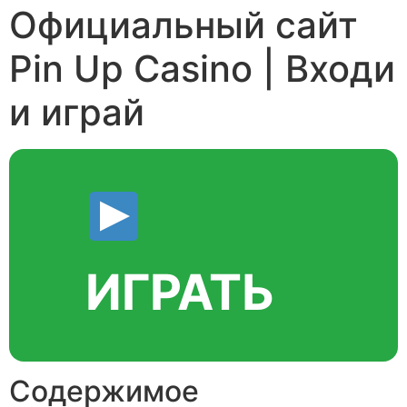
Официальный сайт
Pin Up Casino | Входи
и играй
ИГРАТЬ
Содержимое