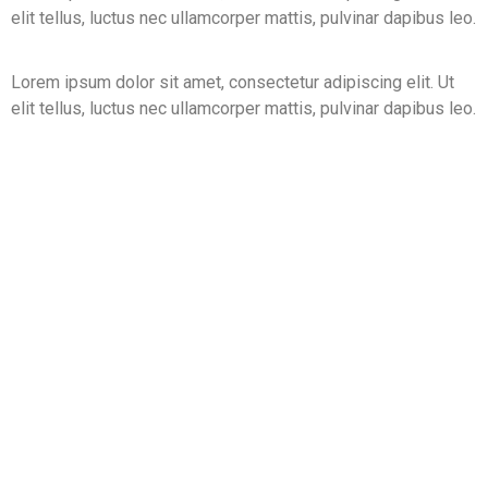
elit tellus, luctus nec ullamcorper mattis, pulvinar dapibus leo.
Lorem ipsum dolor sit amet, consectetur adipiscing elit. Ut
elit tellus, luctus nec ullamcorper mattis, pulvinar dapibus leo.