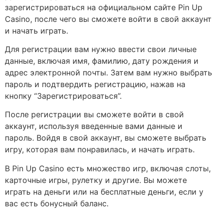
зарегистрироваться на официальном сайте Pin Up
Casino, после чего вы сможете войти в свой аккаунт
и начать играть.
Для регистрации вам нужно ввести свои личные
данные, включая имя, фамилию, дату рождения и
адрес электронной почты. Затем вам нужно выбрать
пароль и подтвердить регистрацию, нажав на
кнопку “Зарегистрироваться”.
После регистрации вы сможете войти в свой
аккаунт, используя введенные вами данные и
пароль. Войдя в свой аккаунт, вы сможете выбрать
игру, которая вам понравилась, и начать играть.
В Pin Up Casino есть множество игр, включая слоты,
карточные игры, рулетку и другие. Вы можете
играть на деньги или на бесплатные деньги, если у
вас есть бонусный баланс.