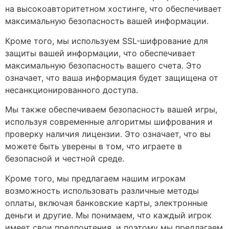
на высокоавторитетном хостинге, что обеспечивает
максимальную безопасность вашей информации.
Кроме того, мы используем SSL-шифрование для
защиты вашей информации, что обеспечивает
максимальную безопасность вашего счета. Это
означает, что ваша информация будет защищена от
несанкционированного доступа.
Мы также обеспечиваем безопасность вашей игры,
используя современные алгоритмы шифрования и
проверку наличия лицензии. Это означает, что вы
можете быть уверены в том, что играете в
безопасной и честной среде.
Кроме того, мы предлагаем нашим игрокам
возможность использовать различные методы
оплаты, включая банковские карты, электронные
деньги и другие. Мы понимаем, что каждый игрок
имеет свои предпочтения, и поэтому мы предлагаем