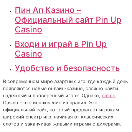
Пин Ап Казино –
Официальный сайт Pin Up
Casino
Входи и играй в Pin Up
Casino
Удобство и безопасность
В современном мире азартных игр, где каждый день
появляются новые онлайн-казино, сложно найти
надежный и проверенный игрок. Однако,
pin up
Casino – это исключение из правил. Это
официальный сайт, который предлагает игрокам
широкий спектр игр, начиная от классических
слотов и заканчивая живыми играми с дилерами.