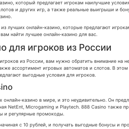
казино, который предлагает игрокам наилучшие услови
слотов и других игр, а также реальные выигрыши и бон
зино.
 из лучших онлайн-казино, которые предлагают игрока
вам найти лучшее онлайн-казино для вас.
о для игроков из России
игроков из России, вам нужно обратить внимание на н
 также ассортимент игровых автоматов и слотов. В это
редлагают выгодные условия для игроков.
sino
ых онлайн-казино в мире, и это неудивительно. Он пре
ая NetEnt, Microgaming и Playtech. 888 Casino также 
сы и регулярные промокоды.
 начиная с 10 рублей, и получать выгодные бонусы и 