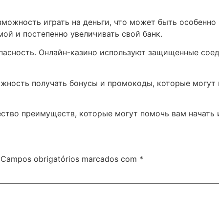
зможность играть на деньги, что может быть особенно
ой и постепенно увеличивать свой банк.
асность. Онлайн-казино используют защищенные соеди
жность получать бонусы и промокоды, которые могут 
ство преимуществ, которые могут помочь вам начать и
Campos obrigatórios marcados com
*