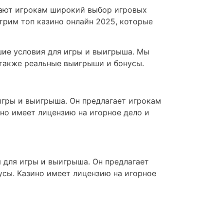
агают игрокам широкий выбор игровых
трим топ казино онлайн 2025, которые
шие условия для игры и выигрыша. Мы
 также реальные выигрыши и бонусы.
игры и выигрыша. Он предлагает игрокам
ино имеет лицензию на игорное дело и
я для игры и выигрыша. Он предлагает
усы. Казино имеет лицензию на игорное