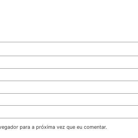
avegador para a próxima vez que eu comentar.