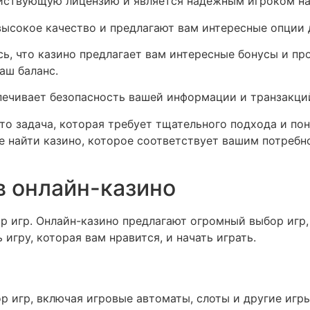
действующую лицензию и является надежным игроком на
 высокое качество и предлагают вам интересные опции 
ь, что казино предлагает вам интересные бонусы и п
аш баланс.
спечивает безопасность вашей информации и транзакци
это задача, которая требует тщательного подхода и по
е найти казино, которое соответствует вашим потребн
 онлайн-казино
 игр. Онлайн-казино предлагают огромный выбор игр,
игру, которая вам нравится, и начать играть.
 игр, включая игровые автоматы, слоты и другие игры