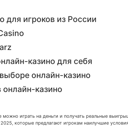
о для игроков из России
 Casino
tarz
онлайн-казино для себя
выборе онлайн-казино
 онлайн-казино
е можно играть на деньги и получать реальные выигрыш
 2025, которые предлагают игрокам наилучшие условия