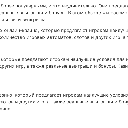
 более популярными, и это неудивительно. Они предл
 реальные выигрыши и бонусы. В этом обзоре мы рассмо
ля игры и выигрыша.
 онлайн-казино, которые предлагают игрокам наилуч
количество игровых автоматов, слотов и других игр, а
о, которые предлагают игрокам наилучшие условия для 
 других игр, а также реальные выигрыши и бонусы. Каз
-казино, который предлагает игрокам наилучшие услови
слотов и других игр, а также реальные выигрыши и бон
зино.