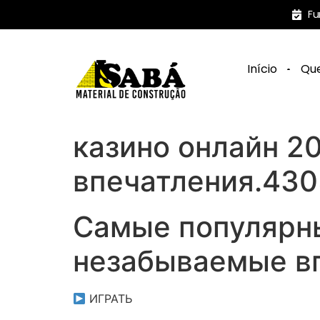
Fu
Início
Qu
казино онлайн 2
впечатления.430
Самые популярны
незабываемые в
ИГРАТЬ