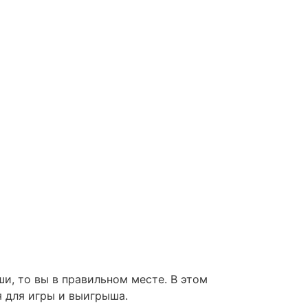
и, то вы в правильном месте. В этом
 для игры и выигрыша.