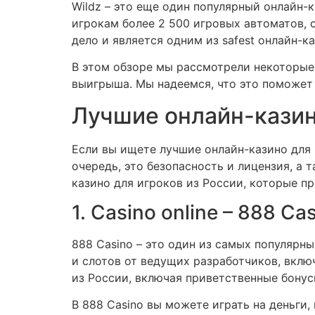
Wildz – это еще один популярный онлайн-
игрокам более 2 500 игровых автоматов, 
дело и является одним из safest онлайн-ка
В этом обзоре мы рассмотрели некоторые
выигрыша. Мы надеемся, что это поможет 
Лучшие онлайн-казин
Если вы ищете лучшие онлайн-казино для 
очередь, это безопасность и лицензия, а
казино для игроков из России, которые п
1. Casino online – 888 Ca
888 Casino – это один из самых популярн
и слотов от ведущих разработчиков, включ
из России, включая приветственные бону
В 888 Casino вы можете играть на деньги,