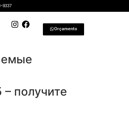
3-9337
Orçamento
аемые
 – получите