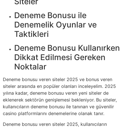
Siteler
Deneme Bonusu ile
Denemelik Oyunlar ve
Taktikleri
Deneme Bonusu Kullanırken
Dikkat Edilmesi Gereken
Noktalar
Deneme bonusu veren siteler 2025 ve bonus veren
siteler arasında en popüler olanları inceleyelim. 2025
yılına kadar, deneme bonusu veren yeni siteler de
eklenerek sektörün genişlemesi bekleniyor. Bu siteler,
kullanıcıların deneme bonusu ile tanınan ve güvenilir
casino platformlarını denemelerine olanak tanır.
Deneme bonusu veren siteler 2025, kullanıcıların