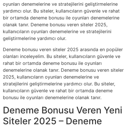
oyunları denemelerine ve stratejilerini geliştirmelerine
yardımcı olur. Bu siteler, kullanıcıların güvenle ve rahat
bir ortamda deneme bonusu ile oyunları denemelerine
olanak tanır. Deneme bonusu veren siteler 2025,
kullanıcıların oyunları denemelerine ve stratejilerini
geliştirmelerine yardımcı olur.
Deneme bonusu veren siteler 2025 arasında en popüler
olanları inceleyelim. Bu siteler, kullanıcıların güvenle ve
rahat bir ortamda deneme bonusu ile oyunları
denemelerine olanak tanır. Deneme bonusu veren siteler
2025, kullanıcıların oyunları denemelerine ve
stratejilerini geliştirmelerine yardımcı olur. Bu siteler,
kullanıcıların güvenle ve rahat bir ortamda deneme
bonusu ile oyunları denemelerine olanak tanır.
Deneme Bonusu Veren Yeni
Siteler 2025 – Deneme