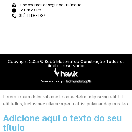
Funcionamos de segunda a sábado
Das 7h às 17h
(92) 99103-9337
Copyright 2025 © Sabá Material de Construção Todos os
direitos reservados
Desenvolvido por
Lorem ipsum dolor sit amet, consectetur adipiscing elit. Ut
elit tellus, luctus nec ullamcorper mattis, pulvinar dapibus leo.
Adicione aqui o texto do seu
título