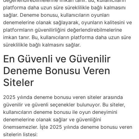
değerlendirebilmelerine imkan tanır. Bu, kullanıcıların
platforma daha uzun süre süreklilikle bağlı kalmasını
sağlar. Deneme bonusu, kullanıcıların oyunları
denemelerine olanak sağlayarak, oyunların kalitesini ve
platformların güvenilirliğini değerlendirebilmelerine
imkan tanır. Bu, kullanıcıların platforma daha uzun süre
süreklilikle bağlı kalmasını sağlar.
En Güvenli ve Güvenilir
Deneme Bonusu Veren
Siteler
2025 yılında deneme bonusu veren siteler arasında
güvenilir ve güvenli seçenekler bulunuyor. Bu siteler,
kullanıcıların deneme bonusu ile oyun deneyimini
denemelerine olanak sağlar ve güvenliğini
önemsemezler. İşte 2025 yılında deneme bonusu veren
sitelerin listesi: