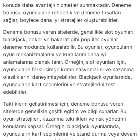
konuda daha avantajlı hizmetler sunmaktadır. Deneme
bonusu, oyuncuların rehberlik ve deneme fırsatları
sağlar, böylece daha iyi stratejiler oluşturabilirler.
Deneme bonusu veren sitelerde, genellikle slot oyunları,
blackjack, poker ve bakarat gibi popüler oyunlar
deneme modunda kullanılabilir. Bu oyunlar, oyuncuların
oyun mekanizmalarını ve kurallarını daha iyi
anlamalarına olanak tanır. Örneğin, slot oyunları için,
oyuncuların farklı simge kombinasyonlarını ve kazanma
olasılıklarını deneyimleyebilirler. Blackjack oyunlarında,
oyuncuların kart seçimlerini ve stratejilerini test
edebilirler.
Taktiklerin geliştirilmesi için, deneme bonusu veren
sitelerde genellikle çeşitli eğitim ve bilgi sunarlar. Bu,
oyun stratejileri, kazanma teknikleri ve risk yönetimi
konularını kapsar. Örneğin, blackjack oyunlarında,
oyuncuların kart seçimlerini ve stand durma veya devam