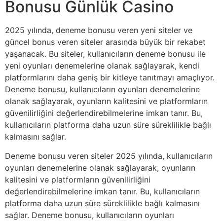
Bonusu Günlük Casino
2025 yılında, deneme bonusu veren yeni siteler ve
güncel bonus veren siteler arasında büyük bir rekabet
yaşanacak. Bu siteler, kullanıcıların deneme bonusu ile
yeni oyunları denemelerine olanak sağlayarak, kendi
platformlarını daha geniş bir kitleye tanıtmayı amaçlıyor.
Deneme bonusu, kullanıcıların oyunları denemelerine
olanak sağlayarak, oyunların kalitesini ve platformların
güvenilirliğini değerlendirebilmelerine imkan tanır. Bu,
kullanıcıların platforma daha uzun süre süreklilikle bağlı
kalmasını sağlar.
Deneme bonusu veren siteler 2025 yılında, kullanıcıların
oyunları denemelerine olanak sağlayarak, oyunların
kalitesini ve platformların güvenilirliğini
değerlendirebilmelerine imkan tanır. Bu, kullanıcıların
platforma daha uzun süre süreklilikle bağlı kalmasını
sağlar. Deneme bonusu, kullanıcıların oyunları