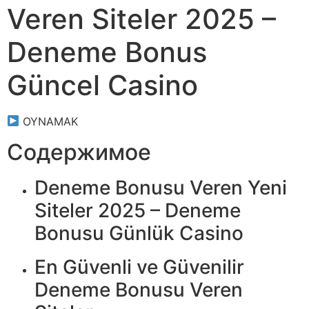
Veren Siteler 2025 –
Deneme Bonus
Güncel Casino
OYNAMAK
Содержимое
Deneme Bonusu Veren Yeni
Siteler 2025 – Deneme
Bonusu Günlük Casino
En Güvenli ve Güvenilir
Deneme Bonusu Veren