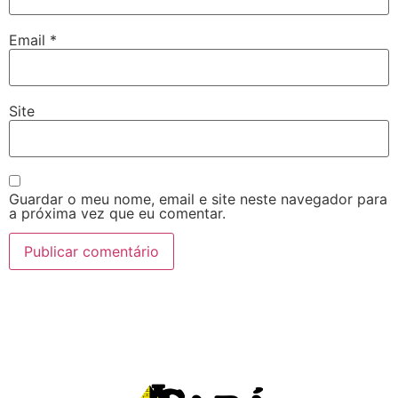
Email
*
Site
Guardar o meu nome, email e site neste navegador para
a próxima vez que eu comentar.