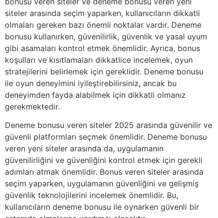
bonusu veren siteler ve deneme bonusu veren yeni
siteler arasında seçim yaparken, kullanıcıların dikkatli
olmaları gereken bazı önemli noktalar vardır. Deneme
bonusu kullanırken, güvenilirlik, güvenlik ve yasal uyum
gibi asamaları kontrol etmek önemlidir. Ayrıca, bonus
koşulları ve kısıtlamaları dikkatlice incelemek, oyun
stratejilerini belirlemek için gereklidir. Deneme bonusu
ile oyun deneyimini iyileştirebilirsiniz, ancak bu
deneyimden fayda alabilmek için dikkatli olmanız
gerekmektedir.
Deneme bonusu veren siteler 2025 arasında güvenilir ve
güvenli platformları seçmek önemlidir. Deneme bonusu
veren yeni siteler arasında da, uygulamanın
güvenilirliğini ve güvenliğini kontrol etmek için gerekli
adımları atmak önemlidir. Bonus veren siteler arasında
seçim yaparken, uygulamanın güvenliğini ve gelişmiş
güvenlik teknolojilerini incelemek önemlidir. Bu,
kullanıcıların deneme bonusu ile oynarken güvenli bir