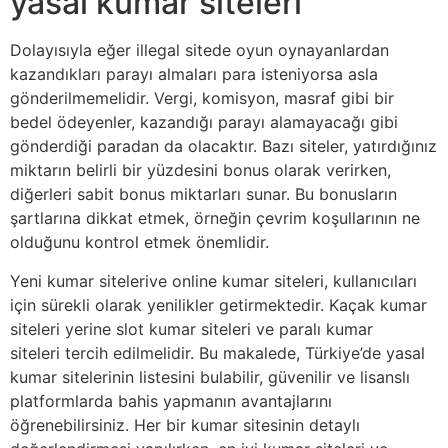
yasal kumar siteleri
Dolayısıyla eğer illegal sitede oyun oynayanlardan
kazandıkları parayı almaları para isteniyorsa asla
gönderilmemelidir. Vergi, komisyon, masraf gibi bir
bedel ödeyenler, kazandığı parayı alamayacağı gibi
gönderdiği paradan da olacaktır. Bazı siteler, yatırdığınız
miktarın belirli bir yüzdesini bonus olarak verirken,
diğerleri sabit bonus miktarları sunar. Bu bonusların
şartlarına dikkat etmek, örneğin çevrim koşullarının ne
olduğunu kontrol etmek önemlidir.
Yeni kumar sitelerive online kumar siteleri, kullanıcıları
için sürekli olarak yenilikler getirmektedir. Kaçak kumar
siteleri yerine slot kumar siteleri ve paralı kumar
siteleri tercih edilmelidir. Bu makalede, Türkiye’de yasal
kumar sitelerinin listesini bulabilir, güvenilir ve lisanslı
platformlarda bahis yapmanın avantajlarını
öğrenebilirsiniz. Her bir kumar sitesinin detaylı