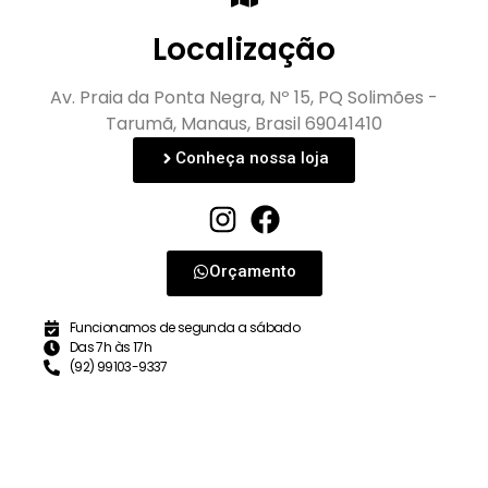
Localização
Av. Praia da Ponta Negra, Nº 15, PQ Solimões -
Tarumã, Manaus, Brasil 69041410
Conheça nossa loja
Orçamento
Funcionamos de segunda a sábado
Das 7h às 17h
(92) 99103-9337