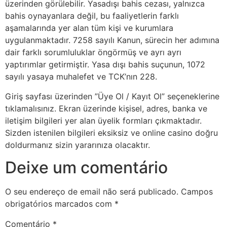
üzerinden görülebilir. Yasadışı bahis cezası, yalnızca
bahis oynayanlara değil, bu faaliyetlerin farklı
aşamalarında yer alan tüm kişi ve kurumlara
uygulanmaktadır. 7258 sayılı Kanun, sürecin her adımına
dair farklı sorumluluklar öngörmüş ve ayrı ayrı
yaptırımlar getirmiştir. Yasa dışı bahis suçunun, 1072
sayılı yasaya muhalefet ve TCK’nın 228.
Giriş sayfası üzerinden ”Üye Ol / Kayıt Ol” seçeneklerine
tıklamalısınız. Ekran üzerinde kişisel, adres, banka ve
iletişim bilgileri yer alan üyelik formları çıkmaktadır.
Sizden istenilen bilgileri eksiksiz ve online casino doğru
doldurmanız sizin yararınıza olacaktır.
Deixe um comentário
O seu endereço de email não será publicado.
Campos
obrigatórios marcados com
*
Comentário
*