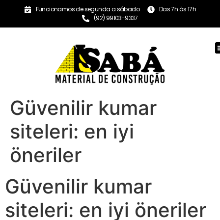
Funcionamos de segunda a sábado
Das 7h às 17h
(92) 99103-9337
Güvenilir kumar
siteleri: en iyi
öneriler
Güvenilir kumar
siteleri: en iyi öneriler