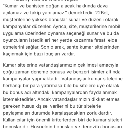
“Kumar ve bahisten doğan alacak hakkında dava
açılamaz ve takip yapılamaz.” demektedir. 22Bet,
müşterilerine yüksek bonuslar sunar ve düzenli olarak
kampanyalar düzenler. Ayrıca, site, müşterilerine mobil
uygulama üzerinden oynama seçeneği sunar ve bu da
oyuncuların istedikleri her yerde kazanma fırsatı elde
etmelerini sağlar. Son olarak, sahte kumar sitelerinden
kaçınmak için bazı ipuçları vardır.
Kumar sitelerine vatandaşlarımızın çekilmesi amacıyla
çoğu zaman deneme bonusu ve benzeri isimler altında
kampanyalar yapmaktadır. Vatandaşlar kumar sitelerine
herhangi bir para yatırmasa bile bu sitelere üye olarak
bu bonus adı altındaki kampanyalardan faydalanmak
istemektedirler. Ancak vatandaşlarımızın dikkat etmesi
gereken husus kişisel verilerini bu tür sitelerle
paylaşmaları durumda karşılaşacakları zorluklardır.
Kullanıcılar için önemli kriterlerden biri de kumar siteleri
bonuslarıdır. Hoşgeldin bonusları ve depozito bonusları,