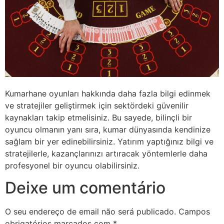
Kumarhane oyunları hakkında daha fazla bilgi edinmek
ve stratejiler geliştirmek için sektördeki güvenilir
kaynakları takip etmelisiniz. Bu sayede, bilinçli bir
oyuncu olmanın yanı sıra, kumar dünyasında kendinize
sağlam bir yer edinebilirsiniz. Yatırım yaptığınız bilgi ve
stratejilerle, kazançlarınızı artıracak yöntemlerle daha
profesyonel bir oyuncu olabilirsiniz.
Deixe um comentário
O seu endereço de email não será publicado.
Campos
obrigatórios marcados com
*