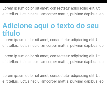
Lorem ipsum dolor sit amet, consectetur adipiscing elit. Ut
elit tellus, luctus nec ullamcorper mattis, pulvinar dapibus leo.
Adicione aqui o texto do seu
título
Lorem ipsum dolor sit amet, consectetur adipiscing elit. Ut
elit tellus, luctus nec ullamcorper mattis, pulvinar dapibus leo.
Lorem ipsum dolor sit amet, consectetur adipiscing elit. Ut
elit tellus, luctus nec ullamcorper mattis, pulvinar dapibus leo.
Lorem ipsum dolor sit amet, consectetur adipiscing elit. Ut
elit tellus, luctus nec ullamcorper mattis, pulvinar dapibus leo.