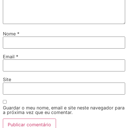
Nome
*
Email
*
Site
Guardar o meu nome, email e site neste navegador para
a próxima vez que eu comentar.