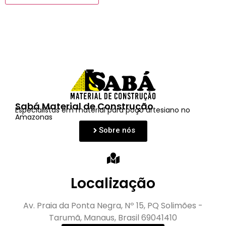
Sabá Material de Construção
Especialistas em material para poço artesiano no
Amazonas
Sobre nós
Localização
Av. Praia da Ponta Negra, Nº 15, PQ Solimões -
Tarumã, Manaus, Brasil 69041410