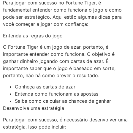
Para jogar com sucesso no Fortune Tiger, é
fundamental entender como funciona o jogo e como
pode ser estratégico. Aqui estão algumas dicas para
você começar a jogar com confiança:
Entenda as regras do jogo
O Fortune Tiger é um jogo de azar, portanto, é
importante entender como funciona. O objetivo é
ganhar dinheiro jogando com cartas de azar. É
importante saber que o jogo é baseado em sorte,
portanto, não há como prever o resultado.
Conheça as cartas de azar
Entenda como funcionam as apostas
Saiba como calcular as chances de ganhar
Desenvolva uma estratégia
Para jogar com sucesso, é necessário desenvolver uma
estratégia. Isso pode incluir: