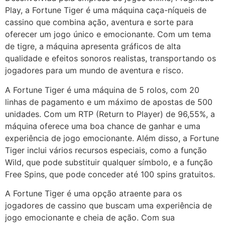
Play, a Fortune Tiger é uma máquina caça-níqueis de
cassino que combina ação, aventura e sorte para
oferecer um jogo único e emocionante. Com um tema
de tigre, a máquina apresenta gráficos de alta
qualidade e efeitos sonoros realistas, transportando os
jogadores para um mundo de aventura e risco.
A Fortune Tiger é uma máquina de 5 rolos, com 20
linhas de pagamento e um máximo de apostas de 500
unidades. Com um RTP (Return to Player) de 96,55%, a
máquina oferece uma boa chance de ganhar e uma
experiência de jogo emocionante. Além disso, a Fortune
Tiger inclui vários recursos especiais, como a função
Wild, que pode substituir qualquer símbolo, e a função
Free Spins, que pode conceder até 100 spins gratuitos.
A Fortune Tiger é uma opção atraente para os
jogadores de cassino que buscam uma experiência de
jogo emocionante e cheia de ação. Com sua