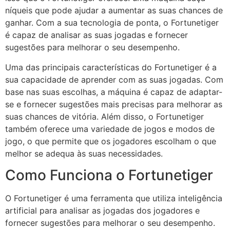
níqueis que pode ajudar a aumentar as suas chances de
ganhar. Com a sua tecnologia de ponta, o Fortunetiger
é capaz de analisar as suas jogadas e fornecer
sugestões para melhorar o seu desempenho.
Uma das principais características do Fortunetiger é a
sua capacidade de aprender com as suas jogadas. Com
base nas suas escolhas, a máquina é capaz de adaptar-
se e fornecer sugestões mais precisas para melhorar as
suas chances de vitória. Além disso, o Fortunetiger
também oferece uma variedade de jogos e modos de
jogo, o que permite que os jogadores escolham o que
melhor se adequa às suas necessidades.
Como Funciona o Fortunetiger
O Fortunetiger é uma ferramenta que utiliza inteligência
artificial para analisar as jogadas dos jogadores e
fornecer sugestões para melhorar o seu desempenho.