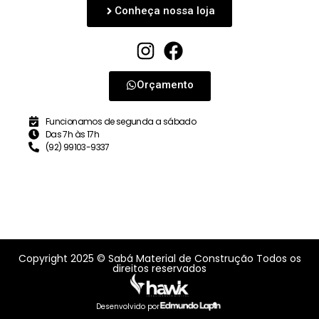
Conheça nossa loja
Orçamento
Funcionamos de segunda a sábado
Das 7h às 17h
(92) 99103-9337
Copyright 2025 © Sabá Material de Construção Todos os
direitos reservados
Desenvolvido por