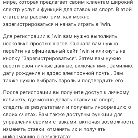
мире, которая предлагает своим клиентам широкий
спектр услуг и функций для ставок на спорт. В этой
статье мы рассмотрим, как можно
зарегистрироваться и начать играть в 1win.
Для регистрации в 1win вам нужно выполнить
несколько простых шагов. Сначала вам нужно
перейти на официальный сайт 1win и кликнуть на
кнопку “Зарегистрироваться”. Затем вам нужно
ввести свои личные данные, включая имя, фамилию,
дату рождения и адрес электронной почты. Вам
также нужно выбрать пароль и подтвердить его.
После регистрации вы получите доступ к личному
кабинету, где можно делать ставки на спорт,
следить за результатами и получать информацию о
своих счетах. Вам также доступны функции для
управления своими ставками, включая возможность
изменять ставки, отменять их и получать
информацию о результатах.