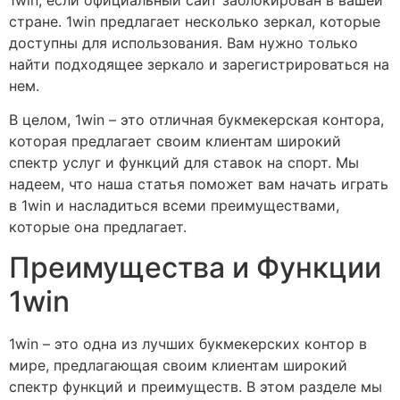
1win, если официальный сайт заблокирован в вашей
стране. 1win предлагает несколько зеркал, которые
доступны для использования. Вам нужно только
найти подходящее зеркало и зарегистрироваться на
нем.
В целом, 1win – это отличная букмекерская контора,
которая предлагает своим клиентам широкий
спектр услуг и функций для ставок на спорт. Мы
надеем, что наша статья поможет вам начать играть
в 1win и насладиться всеми преимуществами,
которые она предлагает.
Преимущества и Функции
1win
1win – это одна из лучших букмекерских контор в
мире, предлагающая своим клиентам широкий
спектр функций и преимуществ. В этом разделе мы