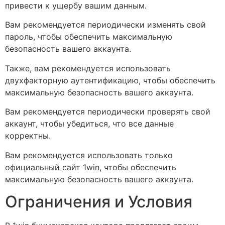
привести к ущербу вашим данным.
Вам рекомендуется периодически изменять свой
пароль, чтобы обеспечить максимальную
безопасность вашего аккаунта.
Также, вам рекомендуется использовать
двухфакторную аутентификацию, чтобы обеспечить
максимальную безопасность вашего аккаунта.
Вам рекомендуется периодически проверять свой
аккаунт, чтобы убедиться, что все данные
корректны.
Вам рекомендуется использовать только
официальный сайт 1win, чтобы обеспечить
максимальную безопасность вашего аккаунта.
Ограничения и Условия