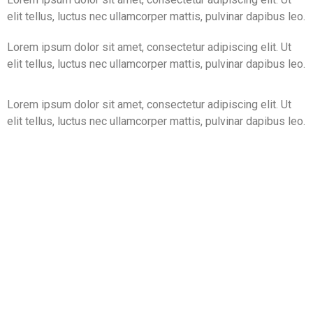
elit tellus, luctus nec ullamcorper mattis, pulvinar dapibus leo.
Lorem ipsum dolor sit amet, consectetur adipiscing elit. Ut
elit tellus, luctus nec ullamcorper mattis, pulvinar dapibus leo.
Lorem ipsum dolor sit amet, consectetur adipiscing elit. Ut
elit tellus, luctus nec ullamcorper mattis, pulvinar dapibus leo.