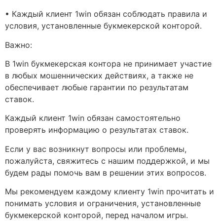
• Каждый клиент 1win обязан соблюдать правила и
условия, установленные букмекерской конторой.
Важно:
В 1win букмекерская контора не принимает участие
в любых мошеннических действиях, а также не
обеспечивает любые гарантии по результатам
ставок.
Каждый клиент 1win обязан самостоятельно
проверять информацию о результатах ставок.
Если у вас возникнут вопросы или проблемы,
пожалуйста, свяжитесь с нашим поддержкой, и мы
будем рады помочь вам в решении этих вопросов.
Мы рекомендуем каждому клиенту 1win прочитать и
понимать условия и ограничения, установленные
букмекерской конторой, перед началом игры.