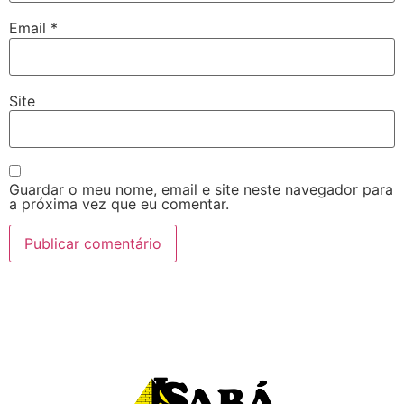
Email
*
Site
Guardar o meu nome, email e site neste navegador para
a próxima vez que eu comentar.