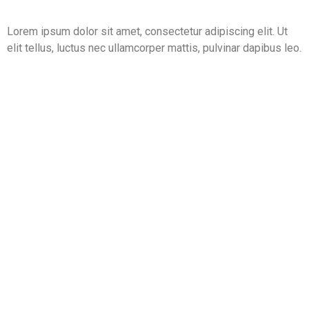
Lorem ipsum dolor sit amet, consectetur adipiscing elit. Ut
elit tellus, luctus nec ullamcorper mattis, pulvinar dapibus leo.