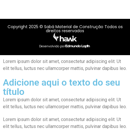
Copyright 2025 © Sabá Material de Construção Todos os
direitos reservados
Desenvolvido por
Lorem ipsum dolor sit amet, consectetur adipiscing elit. Ut
elit tellus, luctus nec ullamcorper mattis, pulvinar dapibus leo.
Adicione aqui o texto do seu
título
Lorem ipsum dolor sit amet, consectetur adipiscing elit. Ut
elit tellus, luctus nec ullamcorper mattis, pulvinar dapibus leo.
Lorem ipsum dolor sit amet, consectetur adipiscing elit. Ut
elit tellus, luctus nec ullamcorper mattis, pulvinar dapibus leo.