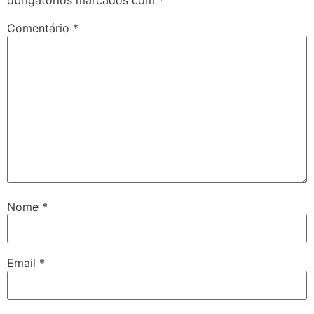
obrigatórios marcados com
*
Comentário
*
Nome
*
Email
*