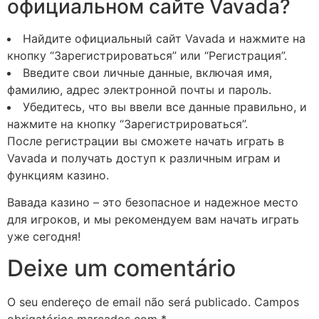
официальном сайте Vavada?
Найдите официальный сайт Vavada и нажмите на
кнопку “Зарегистрироваться” или “Регистрация”.
Введите свои личные данные, включая имя,
фамилию, адрес электронной почты и пароль.
Убедитесь, что вы ввели все данные правильно, и
нажмите на кнопку “Зарегистрироваться”.
После регистрации вы сможете начать играть в
Vavada и получать доступ к различным играм и
функциям казино.
Вавада казино – это безопасное и надежное место
для игроков, и мы рекомендуем вам начать играть
уже сегодня!
Deixe um comentário
O seu endereço de email não será publicado.
Campos