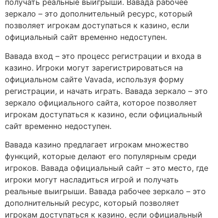
получать реальные выигрыши. Вавада рабочее
зеркало – это дополнительный ресурс, который
позволяет игрокам доступаться к казино, если
официальный сайт временно недоступен.
Вавада вход – это процесс регистрации и входа в
казино. Игроки могут зарегистрироваться на
официальном сайте Vavada, используя форму
регистрации, и начать играть. Вавада зеркало – это
зеркало официального сайта, которое позволяет
игрокам доступаться к казино, если официальный
сайт временно недоступен.
Вавада казино предлагает игрокам множество
функций, которые делают его популярным среди
игроков. Вавада официальный сайт – это место, где
игроки могут насладиться игрой и получать
реальные выигрыши. Вавада рабочее зеркало – это
дополнительный ресурс, который позволяет
игрокам доступаться к казино, если официальный