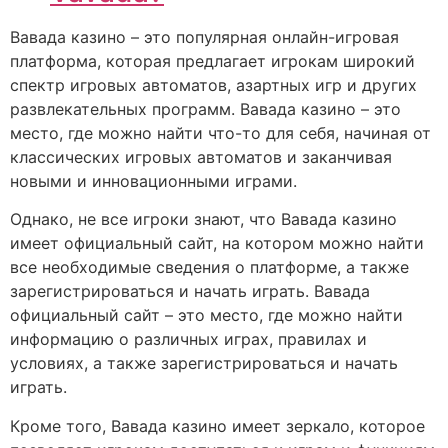
Вавада казино – это популярная онлайн-игровая
платформа, которая предлагает игрокам широкий
спектр игровых автоматов, азартных игр и других
развлекательных программ. Вавада казино – это
место, где можно найти что-то для себя, начиная от
классических игровых автоматов и заканчивая
новыми и инновационными играми.
Однако, не все игроки знают, что Вавада казино
имеет официальный сайт, на котором можно найти
все необходимые сведения о платформе, а также
зарегистрироваться и начать играть. Вавада
официальный сайт – это место, где можно найти
информацию о различных играх, правилах и
условиях, а также зарегистрироваться и начать
играть.
Кроме того, Вавада казино имеет зеркало, которое