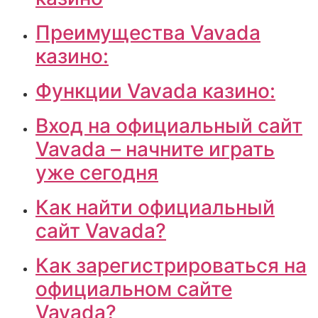
Преимущества Vavada
казино:
Функции Vavada казино:
Вход на официальный сайт
Vavada – начните играть
уже сегодня
Как найти официальный
сайт Vavada?
Как зарегистрироваться на
официальном сайте
Vavada?