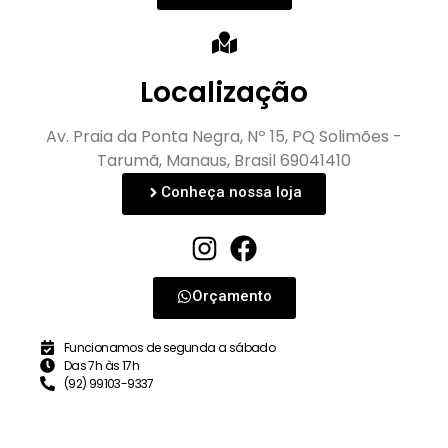
Localização
Av. Praia da Ponta Negra, Nº 15, PQ Solimões -
Tarumã, Manaus, Brasil 69041410
Conheça nossa loja
Orçamento
Funcionamos de segunda a sábado
Das 7h às 17h
(92) 99103-9337