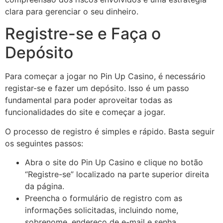
clara para gerenciar o seu dinheiro.
Registre-se e Faça o
Depósito
Para começar a jogar no Pin Up Casino, é necessário
registar-se e fazer um depósito. Isso é um passo
fundamental para poder aproveitar todas as
funcionalidades do site e começar a jogar.
O processo de registro é simples e rápido. Basta seguir
os seguintes passos:
Abra o site do Pin Up Casino e clique no botão
“Registre-se” localizado na parte superior direita
da página.
Preencha o formulário de registro com as
informações solicitadas, incluindo nome,
sobrenome, endereço de e-mail e senha.