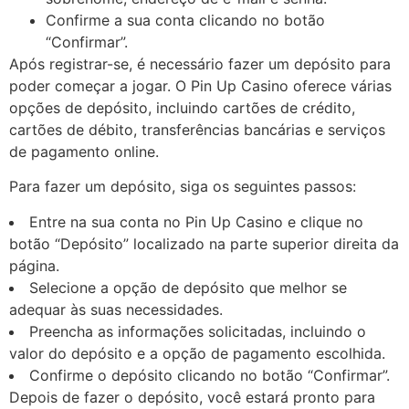
Confirme a sua conta clicando no botão
“Confirmar”.
Após registrar-se, é necessário fazer um depósito para
poder começar a jogar. O Pin Up Casino oferece várias
opções de depósito, incluindo cartões de crédito,
cartões de débito, transferências bancárias e serviços
de pagamento online.
Para fazer um depósito, siga os seguintes passos:
Entre na sua conta no Pin Up Casino e clique no
botão “Depósito” localizado na parte superior direita da
página.
Selecione a opção de depósito que melhor se
adequar às suas necessidades.
Preencha as informações solicitadas, incluindo o
valor do depósito e a opção de pagamento escolhida.
Confirme o depósito clicando no botão “Confirmar”.
Depois de fazer o depósito, você estará pronto para