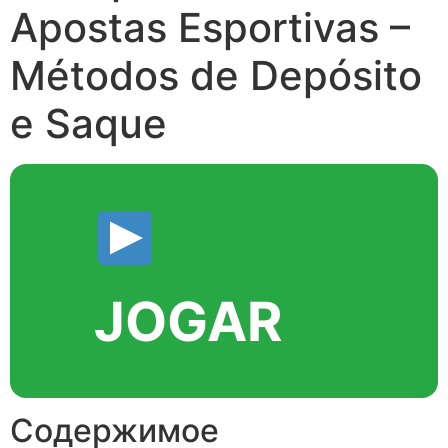
Apostas Esportivas –
Métodos de Depósito
e Saque
JOGAR
Содержимое