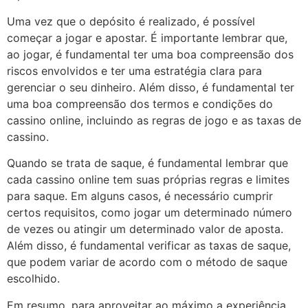
Uma vez que o depósito é realizado, é possível
começar a jogar e apostar. É importante lembrar que,
ao jogar, é fundamental ter uma boa compreensão dos
riscos envolvidos e ter uma estratégia clara para
gerenciar o seu dinheiro. Além disso, é fundamental ter
uma boa compreensão dos termos e condições do
cassino online, incluindo as regras de jogo e as taxas de
cassino.
Quando se trata de saque, é fundamental lembrar que
cada cassino online tem suas próprias regras e limites
para saque. Em alguns casos, é necessário cumprir
certos requisitos, como jogar um determinado número
de vezes ou atingir um determinado valor de aposta.
Além disso, é fundamental verificar as taxas de saque,
que podem variar de acordo com o método de saque
escolhido.
Em resumo, para aproveitar ao máximo a experiência