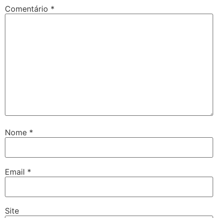
Comentário
*
Nome
*
Email
*
Site