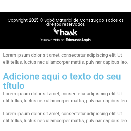
Copyright 2025 © Sabá Material de Construção Todos os
direitos reservados
Desenvolvido por
Lorem ipsum dolor sit amet, consectetur adipiscing elit. Ut
elit tellus, luctus nec ullamcorper mattis, pulvinar dapibus leo.
Adicione aqui o texto do seu
título
Lorem ipsum dolor sit amet, consectetur adipiscing elit. Ut
elit tellus, luctus nec ullamcorper mattis, pulvinar dapibus leo.
Lorem ipsum dolor sit amet, consectetur adipiscing elit. Ut
elit tellus, luctus nec ullamcorper mattis, pulvinar dapibus leo.