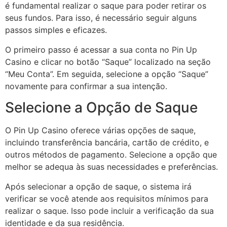
é fundamental realizar o saque para poder retirar os
seus fundos. Para isso, é necessário seguir alguns
passos simples e eficazes.
O primeiro passo é acessar a sua conta no Pin Up
Casino e clicar no botão “Saque” localizado na seção
“Meu Conta”. Em seguida, selecione a opção “Saque”
novamente para confirmar a sua intenção.
Selecione a Opção de Saque
O Pin Up Casino oferece várias opções de saque,
incluindo transferência bancária, cartão de crédito, e
outros métodos de pagamento. Selecione a opção que
melhor se adequa às suas necessidades e preferências.
Após selecionar a opção de saque, o sistema irá
verificar se você atende aos requisitos mínimos para
realizar o saque. Isso pode incluir a verificação da sua
identidade e da sua residência.