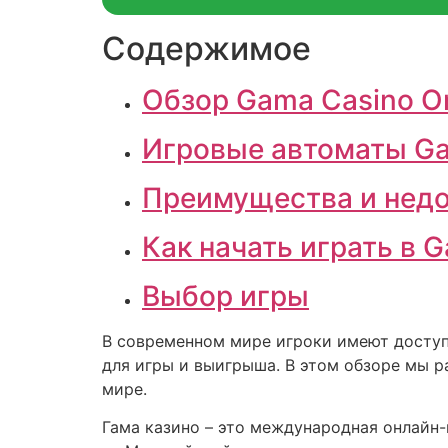
Содержимое
Обзор Gama Casino On
Игровые автоматы Ga
Преимущества и недо
Как начать играть в G
Выбор игры
В современном мире игроки имеют доступ
для игры и выигрыша. В этом обзоре мы р
мире.
Гама казино – это международная онлайн-