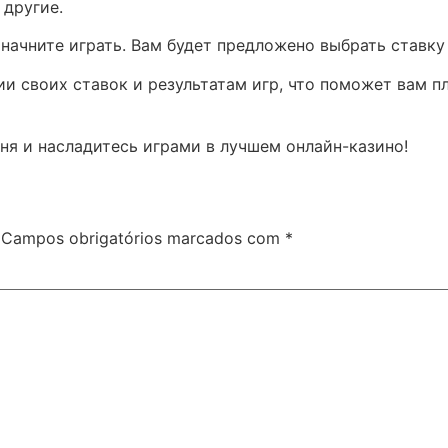
 другие.
 начните играть. Вам будет предложено выбрать ставку 
ии своих ставок и результатам игр, что поможет вам п
дня и насладитесь играми в лучшем онлайн-казино!
Campos obrigatórios marcados com
*