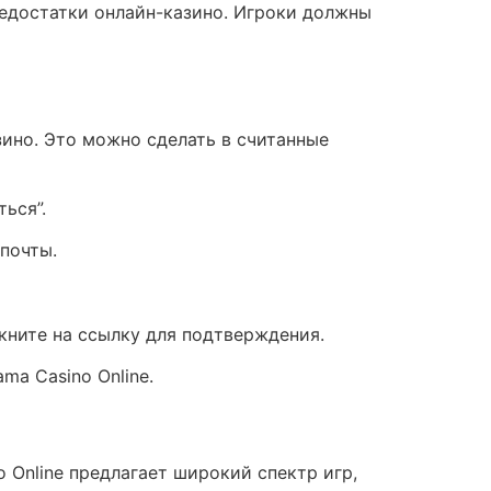
недостатки онлайн-казино. Игроки должны
зино. Это можно сделать в считанные
ься”.
почты.
кните на ссылку для подтверждения.
ma Casino Online.
 Online предлагает широкий спектр игр,