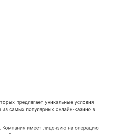
оторых предлагает уникальные условия
м из самых популярных онлайн-казино в
у. Компания имеет лицензию на операцию