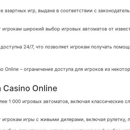
е азартных игр, выдана в соответствии с законодател
ет игрокам широкий выбор игровых автоматов от извест
 доступна 24/7, что позволяет игрокам получать помощ
o Online – ограничение доступа для игроков из некот
Casino Online
лее 1 000 игровых автоматов, включая классические с
т игрокам игры с живыми дилерами, включая рулетку, п