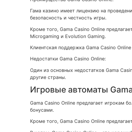
Гама казино имеет лицензию на проведени
безопасность и честность игры.
Кроме того, Gama Casino Online предлага
Microgaming и Evolution Gaming.
Клиентская поддержка Gama Casino Online
Недостатки Gama Casino Online:
Один из основных недостатков Gama Casin
другие страны.
Игровые автоматы Gama 
Gama Casino Online предлагает игрокам бо
бонусами.
Кроме того, Gama Casino Online предлагае