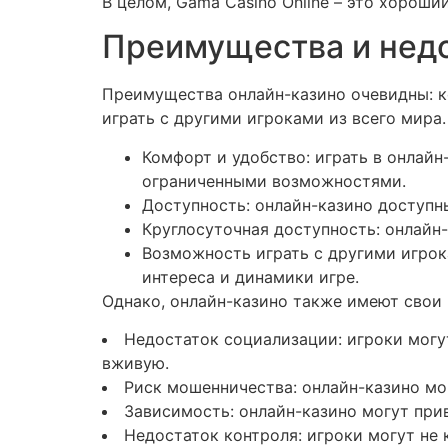
В целом, Gama Casino Online – это хорош
Преимущества и недо
Преимущества онлайн-казино очевидны: к
играть с другими игроками из всего мира.
Комфорт и удобство: играть в онлайн
ограниченными возможностями.
Доступность: онлайн-казино доступны
Круглосуточная доступность: онлайн-
Возможность играть с другими игрока
интереса и динамики игре.
Однако, онлайн-казино также имеют свои 
Недостаток социализации: игроки могу
вживую.
Риск мошенничества: онлайн-казино мо
Зависимость: онлайн-казино могут прив
Недостаток контроля: игроки могут не