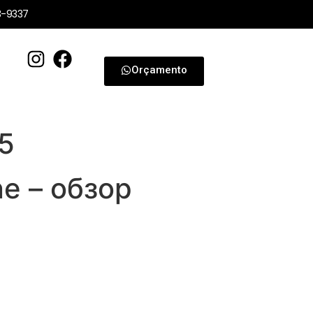
3-9337
Orçamento
85
ne – обзор