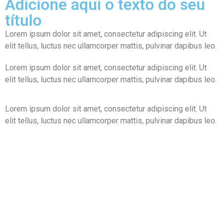
Adicione aqui o texto do seu
título
Lorem ipsum dolor sit amet, consectetur adipiscing elit. Ut
elit tellus, luctus nec ullamcorper mattis, pulvinar dapibus leo.
Lorem ipsum dolor sit amet, consectetur adipiscing elit. Ut
elit tellus, luctus nec ullamcorper mattis, pulvinar dapibus leo.
Lorem ipsum dolor sit amet, consectetur adipiscing elit. Ut
elit tellus, luctus nec ullamcorper mattis, pulvinar dapibus leo.