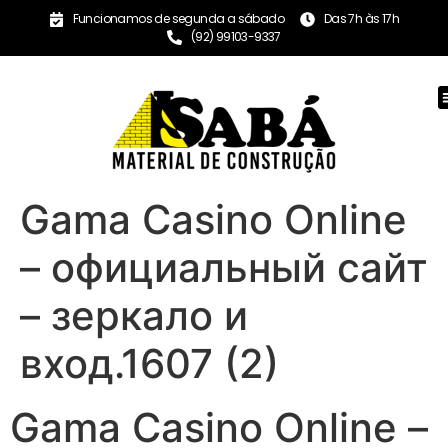
Funcionamos de segunda a sábado
Das 7h às 17h
(92) 99103-9337
Gama Casino Online
– официальный сайт
– зеркало и
вход.1607 (2)
Gama Casino Online –