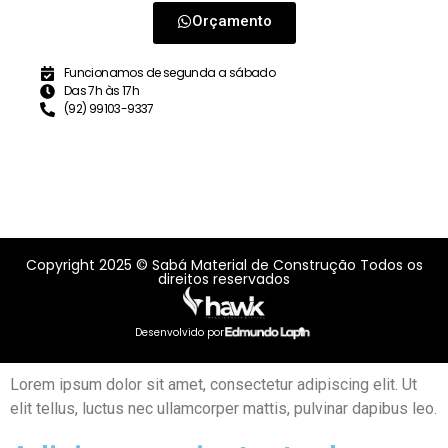
Orçamento
Funcionamos de segunda a sábado
Das 7h às 17h
(92) 99103-9337
Copyright 2025 © Sabá Material de Construção Todos os
direitos reservados
Desenvolvido por
Lorem ipsum dolor sit amet, consectetur adipiscing elit. Ut
elit tellus, luctus nec ullamcorper mattis, pulvinar dapibus leo.