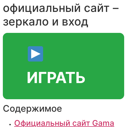
официальный сайт –
зеркало и вход
ИГРАТЬ
Содержимое
Официальный сайт Gama