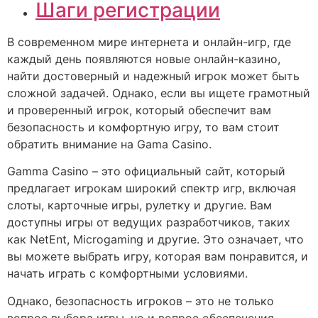
Шаги регистрации
В современном мире интернета и онлайн-игр, где
каждый день появляются новые онлайн-казино,
найти достоверный и надежный игрок может быть
сложной задачей. Однако, если вы ищете грамотный
и проверенный игрок, который обеспечит вам
безопасность и комфортную игру, то вам стоит
обратить внимание на Gama Casino.
Gamma Casino – это официальный сайт, который
предлагает игрокам широкий спектр игр, включая
слоты, карточные игры, рулетку и другие. Вам
доступны игры от ведущих разработчиков, таких
как NetEnt, Microgaming и другие. Это означает, что
вы можете выбрать игру, которая вам понравится, и
начать играть с комфортными условиями.
Однако, безопасность игроков – это не только
вопрос выбора игры, но и вопрос обеспечения