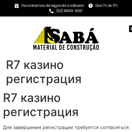
Funcionamos de segunda a sábado
Das 7h às 17h
(92) 99103-9337
R7 казино
регистрация
R7 казино
регистрация
Для завершения регистрации требуется согласиться