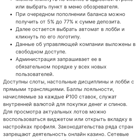
или выбрать пункт в меню обозревателя.
При очередном пополнении баланса можно
получить от 5% до 77% к сумме депозита.
Далее остается выбрать автомат в лобби и
кликнуть по его логотипу.
Данные об управляющей компании выложены в
свободном доступе.
Администрация запрашивает ее в
обязательном порядке у всех новых
пользователей.
Доступны слоты, настольные дисциплины и лобби с
прямыми трансляциями. Баллы лояльности,
начисляемые за каждые ₽100 ставок, служат
внутренней валютой для покупки денег и спинов.
Для просмотра актуальных лотов можно
воспользоваться виджетом или открыть вкладку в
настройках профиля. Законодательства ряда стран
запрещают деятельность онлайн казино. Сетевые