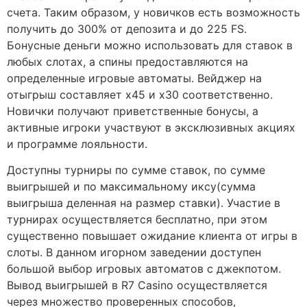
счета. Таким образом, у новичков есть возможность
получить до 300% от депозита и до 225 FS.
Бонусные деньги можно использовать для ставок в
любых слотах, а спины предоставляются на
определенные игровые автоматы. Вейджер на
отыгрыш составляет х45 и х30 соответственно.
Новички получают приветственные бонусы, а
активные игроки участвуют в эксклюзивных акциях
и программе лояльности.
Доступны турниры по сумме ставок, по сумме
выигрышей и по максимальному иксу(сумма
выигрыша деленная на размер ставки). Участие в
турнирах осуществляется бесплатно, при этом
существенно повышает ожидание клиента от игры в
слоты. В данном игорном заведении доступен
большой выбор игровых автоматов с джекпотом.
Вывод выигрышей в R7 Casino осуществляется
через множество проверенных способов,