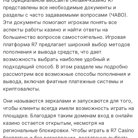
На официальном вебсайте онлайн-казино R7
представлены все необходимые документы и
разделы с часто задаваемыми вопросами (ЧАВО).
Эти документы помогают игрокам понять все
аспекты работы казино и найти ответы на
большинство вопросов самостоятельно. Игровая
платформа R7 предлагает широкий выбор методов
пополнения и вывода средств, что дает
возможность выбрать наиболее удобный и
подходящий способ. В этом разделе мы подробно
рассмотрим все возможные способы пополнения и
вывода, включая фиатные платежные системы и
криптовалюты.
Они называются зеркалами и запускаются для того,
чтобы клиенты всегда имели возможность играть на
площадке. Благодаря таким доменам вход в онлайн
казино остается открытым, несмотря на
региональные блокировки. Чтобы играть в R7 Casino
бесплатно и без регистрации, достаточно выбрать