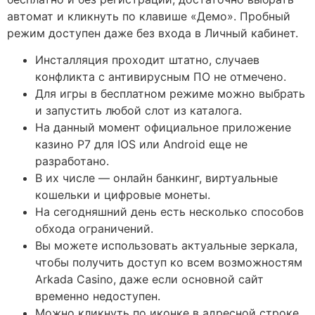
автомат и кликнуть по клавише «Демо». Пробный
режим доступен даже без входа в Личный кабинет.
Инсталляция проходит штатно, случаев
конфликта с антивирусным ПО не отмечено.
Для игры в бесплатном режиме можно выбрать
и запустить любой слот из каталога.
На данный момент официальное приложение
казино Р7 для IOS или Android еще не
разработано.
В их числе — онлайн банкинг, виртуальные
кошельки и цифровые монеты.
На сегодняшний день есть несколько способов
обхода ограничений.
Вы можете использовать актуальные зеркала,
чтобы получить доступ ко всем возможностям
Arkada Casino, даже если основной сайт
временно недоступен.
Можно кликнуть по иконке в адресной строке