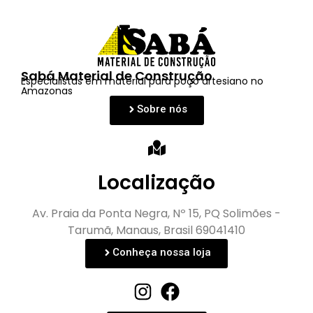
Sabá Material de Construção
Especialistas em material para poço artesiano no
Amazonas
Sobre nós
Localização
Av. Praia da Ponta Negra, Nº 15, PQ Solimões -
Tarumã, Manaus, Brasil 69041410
Conheça nossa loja