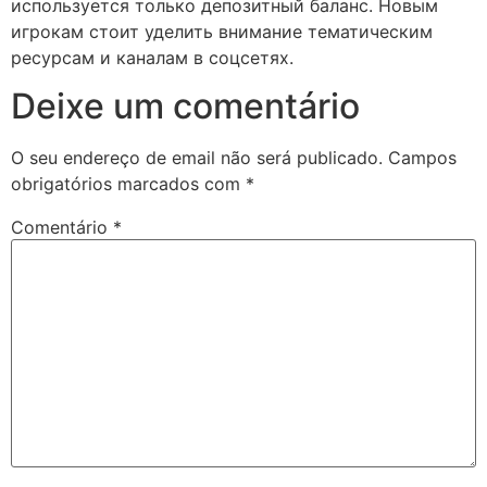
используется только депозитный баланс. Новым
игрокам стоит уделить внимание тематическим
ресурсам и каналам в соцсетях.
Deixe um comentário
O seu endereço de email não será publicado.
Campos
obrigatórios marcados com
*
Comentário
*