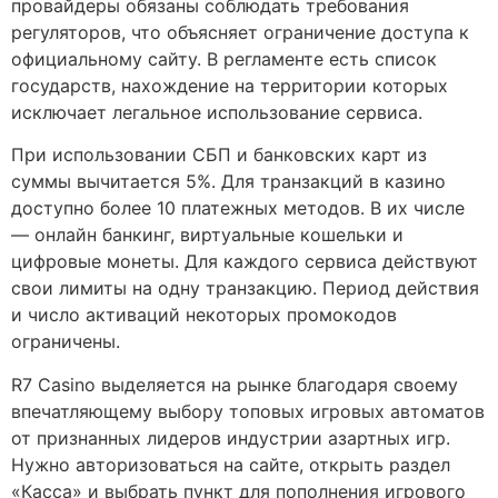
провайдеры обязаны соблюдать требования
регуляторов, что объясняет ограничение доступа к
официальному сайту. В регламенте есть список
государств, нахождение на территории которых
исключает легальное использование сервиса.
При использовании СБП и банковских карт из
суммы вычитается 5%. Для транзакций в казино
доступно более 10 платежных методов. В их числе
— онлайн банкинг, виртуальные кошельки и
цифровые монеты. Для каждого сервиса действуют
свои лимиты на одну транзакцию. Период действия
и число активаций некоторых промокодов
ограничены.
R7 Casino выделяется на рынке благодаря своему
впечатляющему выбору топовых игровых автоматов
от признанных лидеров индустрии азартных игр.
Нужно авторизоваться на сайте, открыть раздел
«Касса» и выбрать пункт для пополнения игрового