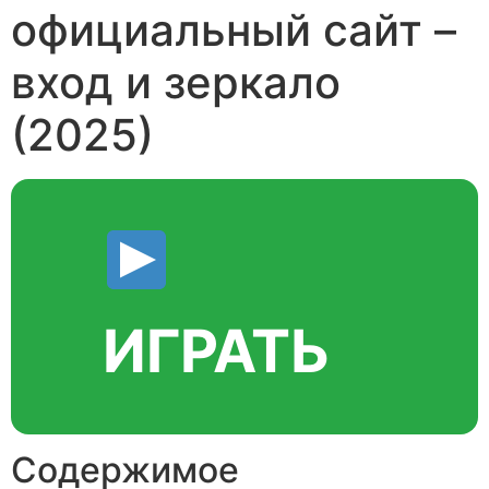
официальный сайт –
вход и зеркало
(2025)
ИГРАТЬ
Содержимое