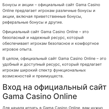
Бонусы и акции – официальный сайт Gama Casino
Online предлагает игрокам различные бонусы и
акции, включая приветственные бонусы,
реферальные бонусы и другие.
Официальный сайт Gama Casino Online – это
безопасный и надежный ресурс, который
обеспечивает игрокам безопасное и комфортное
игровое опыта.
В целом, официальный сайт Gama Casino Online – это
удобный и доступный ресурс, который предлагает
игрокам широкий спектр функциональных
возможностей и преимуществ.
Вход на официальный сайт
Gama Casino Online
Для начала играть в Gama Casino Online, вам нужно