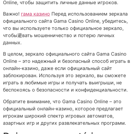
Online, чтобы защитить личные данные игроков.
Важно!
гама казино
Перед использованием зеркала
официального сайта Gama Casino Online, убедитесь,
что вы используете только официальное зеркало,
чтобы避вать мошенничество и потерю личных
данных.
В целом, зеркало официального сайта Gama Casino
Online – это надежный и безопасный способ играть в
онлайн-казино, даже если официальный сайт
заблокирован. Используя это зеркало, вы сможете
играть в любимые игры и получать выигрыши, не
беспокоясь о безопасности и конфиденциальности.
Обратите внимание, что Gama Casino Online – это
официальный онлайн-казино, которое предлагает
игрокам широкий спектр игровых автоматов,
азартных игр и других развлекательных программ.