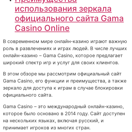
использования зеркала
официального сайта Gama
Casino Online
В современном мире онлайн-казино играют важную
роль в развлечениях и играх людей. В числе лучших
онлайн-казино – Gama Casino, которое предлагает
широкий спектр игр и услуг для своих клиентов.
В этом обзоре мы рассмотрим официальный сайт
Gama Casino, его функции и преимущества, а также
зеркало для доступа к играм в случае блокировки
официального сайта.
Gama Casino – это международный онлайн-казино,
которое было основано в 2014 году. Сайт доступен
на нескольких языках, включая русский, и
принимает игроков из многих стран.