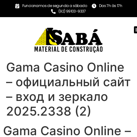
Funcionamos de segunda a sábado
Das 7h às 17h
(92) 99103-9337
Gama Casino Online
– официальный сайт
– вход и зеркало
2025.2338 (2)
Gama Casino Online –