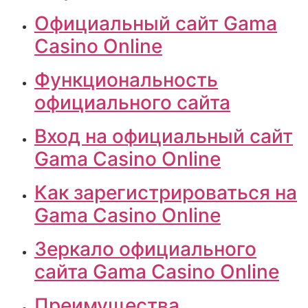
Официальный сайт Gama
Casino Online
Функциональность
официального сайта
Вход на официальный сайт
Gama Casino Online
Как зарегистрироваться на
Gama Casino Online
Зеркало официального
сайта Gama Casino Online
Преимущества