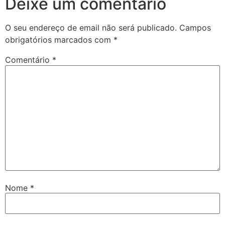
Deixe um comentário
O seu endereço de email não será publicado.
Campos
obrigatórios marcados com
*
Comentário
*
Nome
*