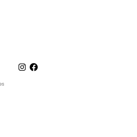
Orçamento
es
Funcionamos de segunda a sábado
Das 7h às 17h
(92) 99103-9337