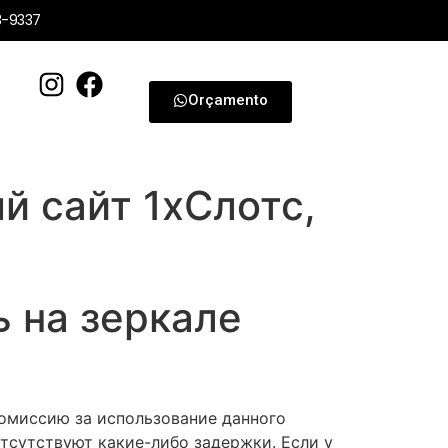
3-9337
Orçamento
й сайт 1хСлотс,
ь на зеркале
комиссию за использование данного
отсутствуют какие-либо задержки. Если у