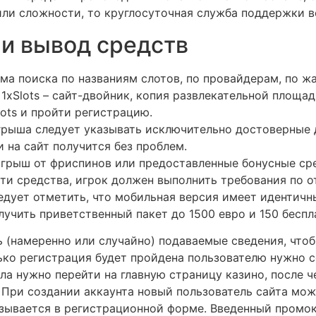
ли сложности, то круглосуточная служба поддержки в
и вывод средств
ма поиска по названиям слотов, по провайдерам, по ж
1xSlots – сайт-двойник, копия развлекательной площад
lots и пройти регистрацию.
грыша следует указывать исключительно достоверные 
 на сайт получится без проблем.
грыш от фриспинов или предоставленные бонусные ср
эти средства, игрок должен выполнить требования по 
едует отметить, что мобильная версия имеет идентичн
учить приветственный пакет до 1500 евро и 150 бесп
ь (намеренно или случайно) подаваемые сведения, что
ько регистрация будет пройдена пользователю нужно 
ла нужно перейти на главную страницу казино, после ч
. При создании аккаунта новый пользователь сайта мо
азывается в регистрационной форме. Введенный промок