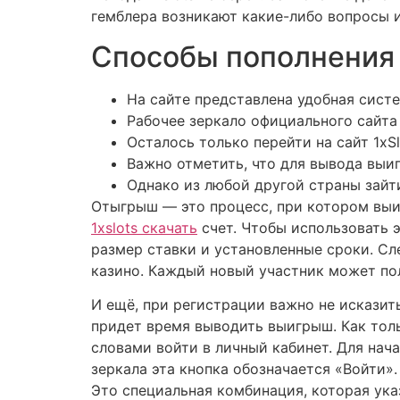
гемблера возникают какие-либо вопросы и
Способы пополнения 
На сайте представлена удобная систе
Рабочее зеркало официального сайта 
Осталось только перейти на сайт 1хS
Важно отметить, что для вывода выи
Однако из любой другой страны зайти
Отыгрыш — это процесс, при котором выи
1xslots скачать
счет. Чтобы использовать 
размер ставки и установленные сроки. Сл
казино. Каждый новый участник может пол
И ещё, при регистрации важно не исказит
придет время выводить выигрыш. Как тол
словами войти в личный кабинет. Для нача
зеркала эта кнопка обозначается «Войти»
Это специальная комбинация, которая ук