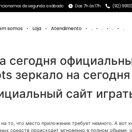
ncionamos de segunda a sábado
Das 7h às 17h
(92) 9910
em somos
Loja
Atendimento
.
.
.
.
на сегодня официальны
ts зеркало на сегодня
фициальный сайт играт
 на то, что место приложение требует немного. А вот 
ежных средств происходит мгновенно в полном объеме, 