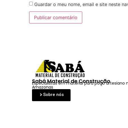
Guardar o meu nome, email e site neste n
Sabá Material de Construção
Especialistas em material para poço artesiano 
Amazonas
Sobre nós