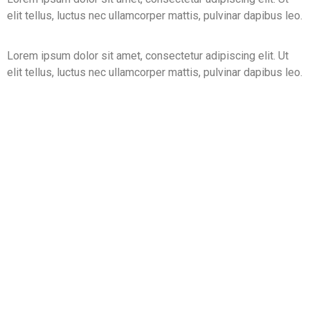
elit tellus, luctus nec ullamcorper mattis, pulvinar dapibus leo.
Lorem ipsum dolor sit amet, consectetur adipiscing elit. Ut
elit tellus, luctus nec ullamcorper mattis, pulvinar dapibus leo.