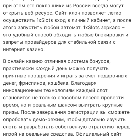
при этом его поклонники из России всегда могут
открыть веб-ресурс. Сайт-клон позволяет легко
осуществить 1xSlots вход в личный кабинет, а после
этого запустить любой автомат. 1xSlots зеркало –
это удобный способ обходить любые блокировки и
запреты провайдеров для стабильной связи с
интернет казино.
В онлайн казино отличная система бонусов,
практически каждый день можно получать
приятные поощрения и играть за счет подарочных
денег, фриспинов, кэшбека. Благодаря
инновационным технологиям каждый слот
становится не только способом весело провести
время, но и реальным шансом выиграть крупные
призы. После завершения регистрации вы сможете
опробовать демо-режим, чтобы детально изучить
слоты и разработать собственную стратегию перед
игрой на реальные средства. Официальный сайт