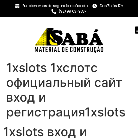
Funcionamos de segunda a sábado
Das 7h às 17h
(92) 99103-9337
1xslots 1хслотс
официальный сайт
вход и
регистрация1xslots
1xslots вход и