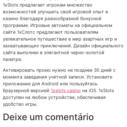
1xSlots предлагает игрокам множество
возможностей улучшить свой игровой опыт в
казино благодаря разнообразной бонусной
программе. Игровые автоматы на официальном
сайте 1хСлотс предлагают пользователям
увлекательное путешествие в мир азартных игр и
захватывающих приключений. Дизайн официального
сайта выполнен в элегантной черно-золотой
палитре.
Активировать промо нужно не позднее 30 дней с
момента заведения учетной записи. Установите
приложение для Android или пользуйтесь
браузерной версией
1xslots casino
на iOS. 1xSlots
доступен на любом устройстве, обеспечивая
удобство игры.
Deixe um comentário