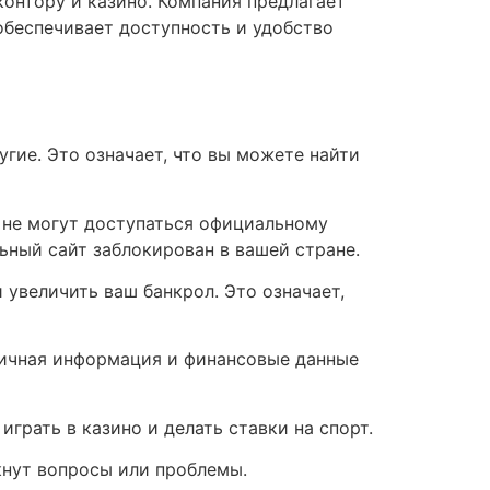
контору и казино. Компания предлагает
обеспечивает доступность и удобство
угие. Это означает, что вы можете найти
е не могут доступаться официальному
льный сайт заблокирован в вашей стране.
 увеличить ваш банкрол. Это означает,
 личная информация и финансовые данные
грать в казино и делать ставки на спорт.
икнут вопросы или проблемы.