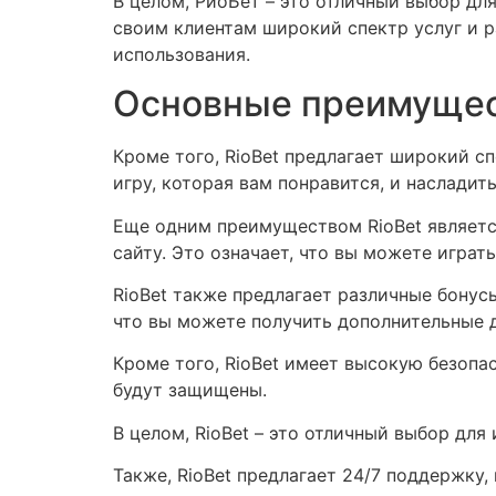
В целом, РиоБет – это отличный выбор дл
своим клиентам широкий спектр услуг и р
использования.
Основные преимущес
Кроме того, RioBet предлагает широкий сп
игру, которая вам понравится, и насладить
Еще одним преимуществом RioBet является
сайту. Это означает, что вы можете играт
RioBet также предлагает различные бонусы
что вы можете получить дополнительные д
Кроме того, RioBet имеет высокую безопа
будут защищены.
В целом, RioBet – это отличный выбор для
Также, RioBet предлагает 24/7 поддержку,