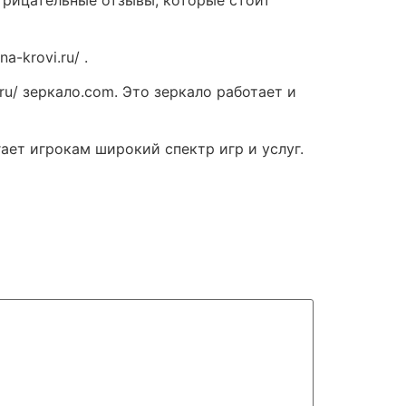
отрицательные отзывы, которые стоит
-krovi.ru/ .
.ru/ зеркало.com. Это зеркало работает и
ает игрокам широкий спектр игр и услуг.