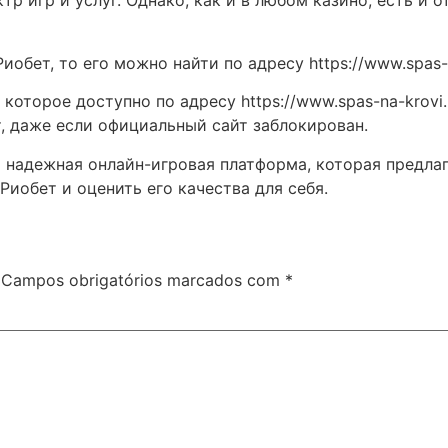
р игр и услуг. Однако, как и в любом казино, есть и 
бет, то его можно найти по адресу https://www.spas-na
 которое доступно по адресу https://www.spas-na-krovi
т, даже если официальный сайт заблокирован.
и надежная онлайн-игровая платформа, которая предлаг
иобет и оценить его качества для себя.
Campos obrigatórios marcados com
*