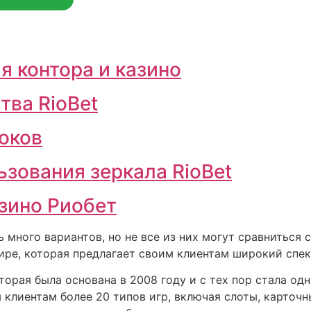
я контора и казино
ва RioBet
оков
зования зеркала RioBet
зино Риобет
 много вариантов, но не все из них могут сравниться с
ире, которая предлагает своим клиентам широкий спек
торая была основана в 2008 году и с тех пор стала од
клиентам более 20 типов игр, включая слоты, карточны