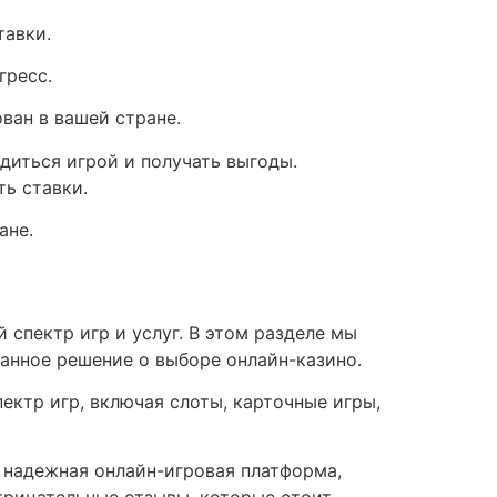
тавки.
гресс.
ован в вашей стране.
диться игрой и получать выгоды.
ть ставки.
ане.
 спектр игр и услуг. В этом разделе мы
анное решение о выборе онлайн-казино.
ектр игр, включая слоты, карточные игры,
и надежная онлайн-игровая платформа,