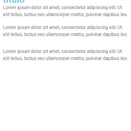
Lorem ipsum dolor sit amet, consectetur adipiscing elit. Ut
elit tellus, luctus nec ullamcorper mattis, pulvinar dapibus leo.
Lorem ipsum dolor sit amet, consectetur adipiscing elit. Ut
elit tellus, luctus nec ullamcorper mattis, pulvinar dapibus leo.
Lorem ipsum dolor sit amet, consectetur adipiscing elit. Ut
elit tellus, luctus nec ullamcorper mattis, pulvinar dapibus leo.