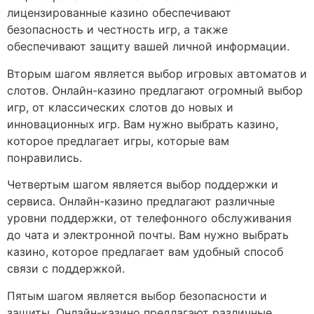
лицензированные казино обеспечивают
безопасность и честность игр, а также
обеспечивают защиту вашей личной информации.
Вторым шагом является выбор игровых автоматов и
слотов. Онлайн-казино предлагают огромный выбор
игр, от классических слотов до новых и
инновационных игр. Вам нужно выбрать казино,
которое предлагает игры, которые вам
понравились.
Четвертым шагом является выбор поддержки и
сервиса. Онлайн-казино предлагают различные
уровни поддержки, от телефонного обслуживания
до чата и электронной почты. Вам нужно выбрать
казино, которое предлагает вам удобный способ
связи с поддержкой.
Пятым шагом является выбор безопасности и
защиты. Онлайн-казино предлагают различные