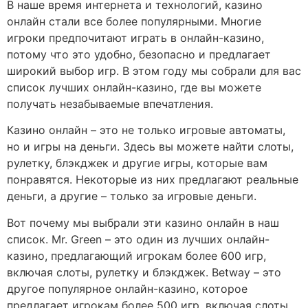
В наше время интернета и технологий, казино
онлайн стали все более популярными. Многие
игроки предпочитают играть в онлайн-казино,
потому что это удобно, безопасно и предлагает
широкий выбор игр. В этом году мы собрали для вас
список лучших онлайн-казино, где вы можете
получать незабываемые впечатления.
Казино онлайн – это не только игровые автоматы,
но и игры на деньги. Здесь вы можете найти слоты,
рулетку, блэкджек и другие игры, которые вам
понравятся. Некоторые из них предлагают реальные
деньги, а другие – только за игровые деньги.
Вот почему мы выбрали эти казино онлайн в наш
список. Mr. Green – это один из лучших онлайн-
казино, предлагающий игрокам более 600 игр,
включая слоты, рулетку и блэкджек. Betway – это
другое популярное онлайн-казино, которое
предлагает игрокам более 500 игр, включая слоты,