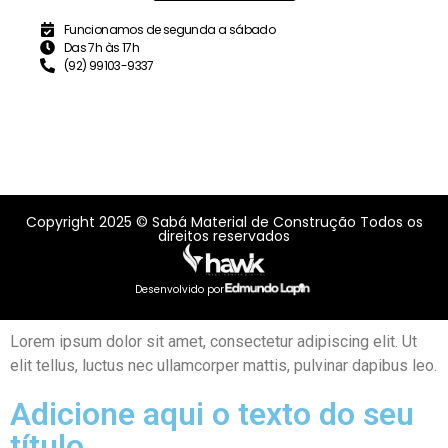
Funcionamos de segunda a sábado
Das 7h às 17h
(92) 99103-9337
Copyright 2025 © Sabá Material de Construção Todos os
direitos reservados
Desenvolvido por
Lorem ipsum dolor sit amet, consectetur adipiscing elit. Ut
elit tellus, luctus nec ullamcorper mattis, pulvinar dapibus leo.
Adicione aqui o texto do seu
título